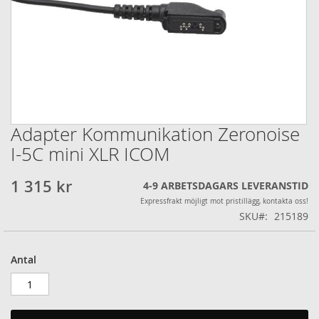
Adapter Kommunikation Zeronoise
Hoppa
till
I-5C mini XLR ICOM
början
av
1 315 kr
4-9 ARBETSDAGARS LEVERANSTID
bildgalleriet
Expressfrakt möjligt mot pristillägg, kontakta oss!
SKU
215189
Antal