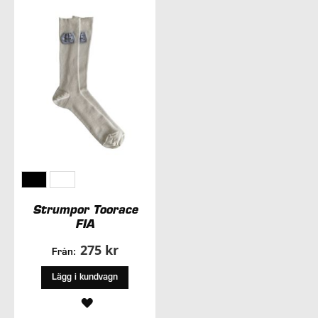
I
I
ÖNSKELISTA
ÖNSKELISTA
Strumpor Toorace
FIA
275 kr
Från:
Lägg i kundvagn
LÄGG