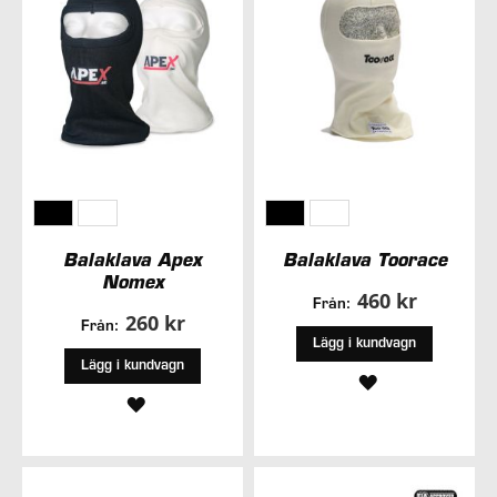
Balaklava Apex
Balaklava Toorace
Nomex
460 kr
Från:
260 kr
Från:
Lägg i kundvagn
Lägg i kundvagn
LÄGG
LÄGG
TILL
TILL
I
I
ÖNSKELISTA