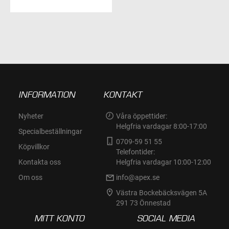
TILL
I
ÖNSKELISTA
INFORMATION
KONTAKT
Nyheter
Våra öppettider:
Helgfria vardagar 8:00-17:00
Specialbeställningar
0709-59 51 55
Köpvillkor
Telefontider:
Kontakta oss
Helgfria vardagar 10:00-12:00
Om oss
info@apex.se
Västra Bockebäcksvägen 5A
291 73 Önnestad
MITT KONTO
SOCIAL MEDIA