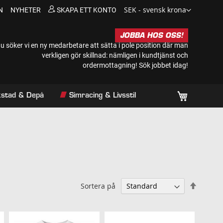
Valuta
SEK - svensk krona
N
NYHETER
SKAPA ETT KONTO
JOBBA HOS OSS!
u söker vi en ny medarbetare att sätta i pole position där man
verkligen gör skillnad: nämligen i kundtjänst och
ordermottagning!
Sök jobbet idag!
Min kundv
rkstad & Depå
Simracing & Livsstil
Sätt
Sortera på
falland
sorteri