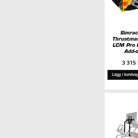
Simrac
Thrustmas
LCM Pro 
Add-
3 315
Lägg i kundva