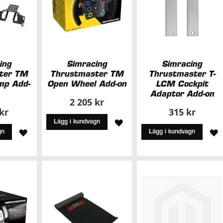
ing
Simracing
Simracing
ter TM
Thrustmaster TM
Thrustmaster T-
mp Add-
Open Wheel Add-on
LCM Cockpit
Adaptor Add-on
2 205 kr
 kr
315 kr
LÄGG
Lägg i kundvagn
LÄGG
L
gn
Lägg i kundvagn
TILL
TILL
T
I
I
I
ÖNSKELISTA
ÖNSKELISTA
Ö