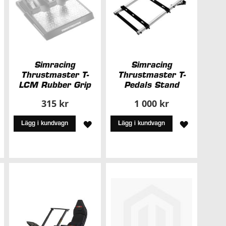
Simracing
Simracing
Thrustmaster T-
Thrustmaster T-
LCM Rubber Grip
Pedals Stand
315 kr
1 000 kr
LÄGG
LÄGG
Lägg i kundvagn
Lägg i kundvagn
ÄGG
TILL
TILL
ILL
I
I
ÖNSKELISTA
ÖNSKELIS
NSKELISTA