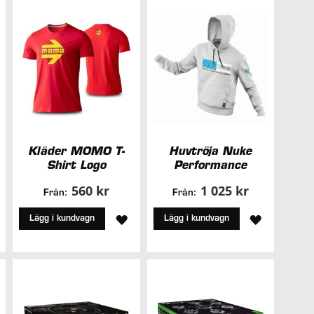
ÖNSKELIS
Kläder MOMO T-
Huvtröja Nuke
Shirt Logo
Performance
560 kr
1 025 kr
Från:
Från:
ÄGG
LÄGG
LÄGG
Lägg i kundvagn
Lägg i kundvagn
ILL
TILL
TILL
I
I
NSKELISTA
ÖNSKELISTA
ÖNSKELIS