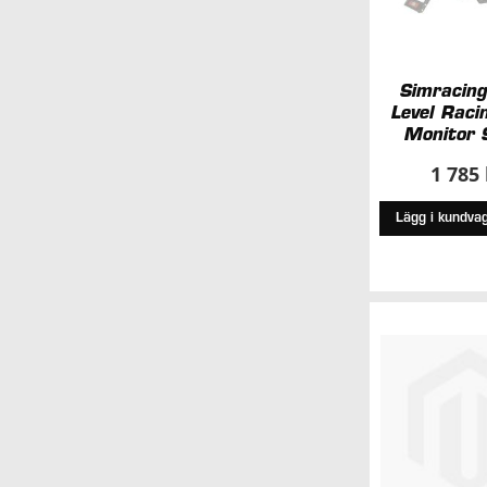
Simracin
Level Raci
Monitor 
1 785
Lägg i kundva