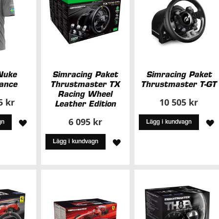
Nuke
Simracing Paket
Simracing Paket
ance
Thrustmaster TX
Thrustmaster T-GT
Racing Wheel
5 kr
10 505 kr
Leather Edition
6 095 kr
LÄGG
L
gn
Lägg i kundvagn
TILL
T
LÄGG
Lägg i kundvagn
I
I
TILL
ÖNSKELISTA
Ö
I
ÖNSKELISTA