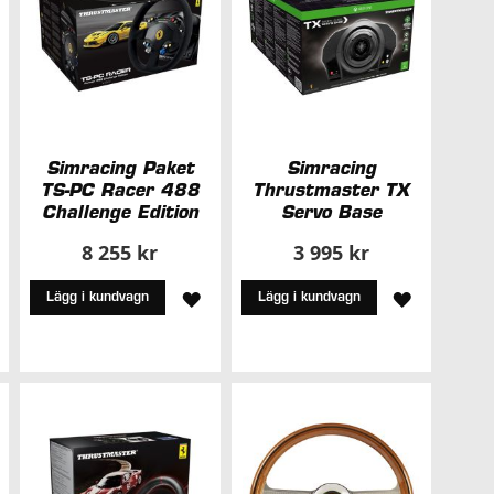
Simracing Paket
Simracing
TS-PC Racer 488
Thrustmaster TX
Challenge Edition
Servo Base
8 255 kr
3 995 kr
ÄGG
LÄGG
LÄGG
Lägg i kundvagn
Lägg i kundvagn
ILL
TILL
TILL
I
I
NSKELISTA
ÖNSKELISTA
ÖNSKELIS