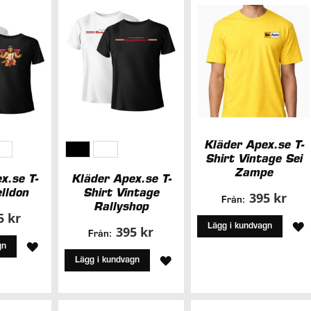
Kläder Apex.se T-
Shirt Vintage Sei
Zampe
x.se T-
Kläder Apex.se T-
lldon
Shirt Vintage
395 kr
Från:
Rallyshop
5 kr
L
Lägg i kundvagn
395 kr
Från:
LÄGG
gn
T
LÄGG
Lägg i kundvagn
TILL
I
TILL
I
Ö
I