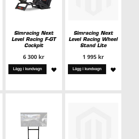
Simracing Next
Simracing Next
Level Racing F-GT
Level Racing Wheel
Cockpit
Stand Lite
6 300 kr
1 995 kr
ÄGG
LÄGG
LÄGG
Lägg i kundvagn
Lägg i kundvagn
ILL
TILL
TILL
I
I
NSKELISTA
ÖNSKELISTA
ÖNSKELIS