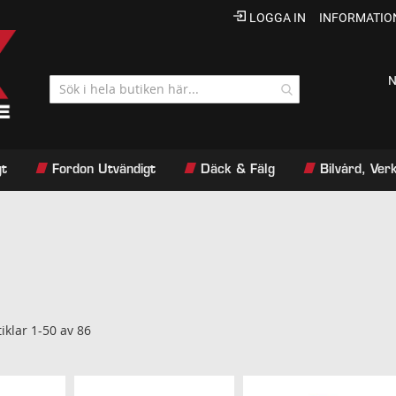
LOGGA IN
INFORMATIO
N
gt
Fordon Utvändigt
Däck & Fälg
Bilvård, Ve
tiklar
1
-
50
av
86