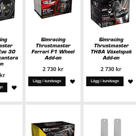
ing
Simracing
Simracing
aster
Thrustmaster
Thrustmaster
vo 30
Ferrari F1 Wheel
TH8A Växelspak
cantara
Add-on
Add-on
on
2 730 kr
2 730 kr
 kr
LÄGG
L
Lägg i kundvagn
Lägg i kundvagn
LÄGG
gn
TILL
T
TILL
I
I
I
ÖNSKELISTA
Ö
ÖNSKELISTA