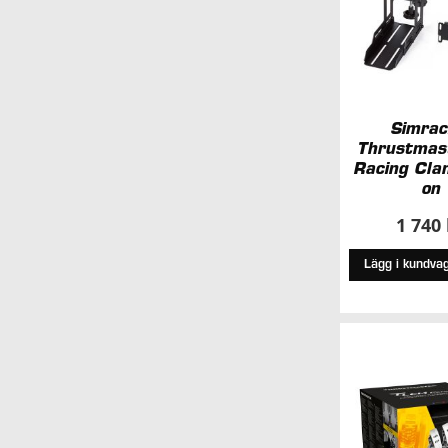
Simrac
Thrustmas
Racing Cla
on
1 740
Lägg i kundva