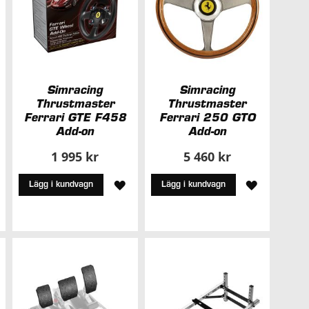
Simracing
Simracing
Thrustmaster
Thrustmaster
Ferrari GTE F458
Ferrari 250 GTO
Add-on
Add-on
1 995 kr
5 460 kr
ÄGG
LÄGG
LÄGG
Lägg i kundvagn
Lägg i kundvagn
ILL
TILL
TILL
I
I
NSKELISTA
ÖNSKELISTA
ÖNSKELIS