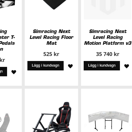
ing
Simracing Next
Simracing Next
ter T-
Level Racing Floor
Level Racing
Pedals
Mat
Motion Platform v3
on
525 kr
35 740 kr
 kr
LÄGG
L
Lägg i kundvagn
Lägg i kundvagn
LÄGG
gn
TILL
T
TILL
I
I
I
ÖNSKELISTA
Ö
ÖNSKELISTA