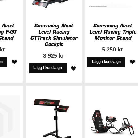
g Next
Simracing Next
Simracing Next
ng F-GT
Level Racing
Level Racing Triple
Stand
GTTrack Simulator
Monitor Stand
Cockpit
 kr
5 250 kr
8 925 kr
LÄGG
L
gn
Lägg i kundvagn
LÄGG
Lägg i kundvagn
TILL
T
TILL
I
I
I
ÖNSKELISTA
Ö
ÖNSKELISTA