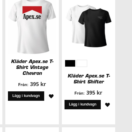
Kläder Apex.se T-
Shirt Vintage
Chevron
Kläder Apex.se T-
Shirt Shifter
395 kr
Från:
395 kr
Från:
ÄGG
LÄGG
Lägg i kundvagn
LÄGG
Lägg i kundvagn
ILL
TILL
TILL
I
I
NSKELISTA
ÖNSKELISTA