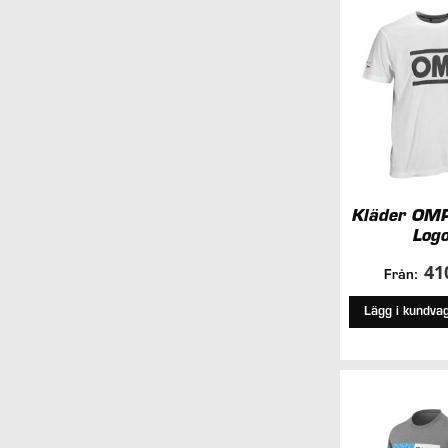
Kläder OMP
Log
41
Från:
Lägg i kundva