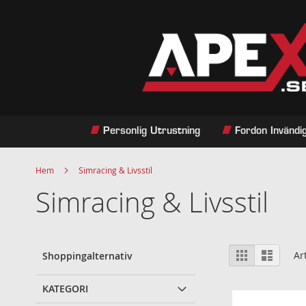
Hoppa
till
innehållet
Personlig Utrustning
Fordon Invändi
Hem
Simracing & Livsstil
Simracing & Livsstil
Visa
Rutnät
Listvy
Ar
Shoppingalternativ
som
KATEGORI