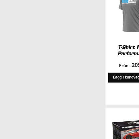
T-Shirt 
Perform
20
Från:
Lägg i kundva