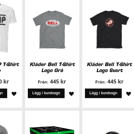
ÖNSKELISTA
ÖNSKELISTA
 T-Shirt
Kläder Bell T-Shirt
Kläder Bell T-Shirt
o
Logo Grå
Logo Svart
0 kr
445 kr
445 kr
Från:
Från:
LÄGG
LÄGG
L
gn
Lägg i kundvagn
Lägg i kundvagn
TILL
TILL
T
I
I
I
ÖNSKELISTA
ÖNSKELISTA
Ö