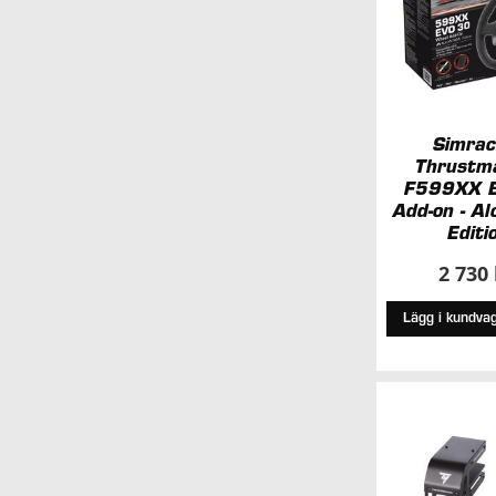
Simrac
Thrustm
F599XX E
Add-on - Al
Editi
2 730
Lägg i kundva