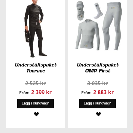
ÖNSKELISTA
ÖNSKELISTA
Underställspaket
Underställspaket
Toorace
OMP First
2 525 kr
3 035 kr
2 399 kr
2 883 kr
Från:
Från:
Lägg i kundvagn
Lägg i kundvagn
LÄGG
LÄGG
TILL
TILL