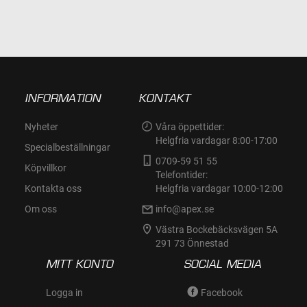
I
I
ÖNSKELISTA
ÖNSKELISTA
INFORMATION
KONTAKT
Nyheter
Våra öppettider:
Helgfria vardagar 8:00-17:00
Specialbeställningar
0709-59 51 55
Köpvillkor
Telefontider:
Kontakta oss
Helgfria vardagar 10:00-12:00
Om oss
info@apex.se
Västra Bockebäcksvägen 5A
291 73 Önnestad
MITT KONTO
SOCIAL MEDIA
Logga in
Facebook