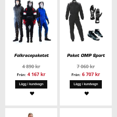
ÖNSKELISTA
Folkracepaketet
Paket OMP Sport
4 890 kr
7 060 kr
4 167 kr
6 707 kr
Från:
Från:
Lägg i kundvagn
Lägg i kundvagn
LÄGG
LÄGG
TILL
TILL
I
I