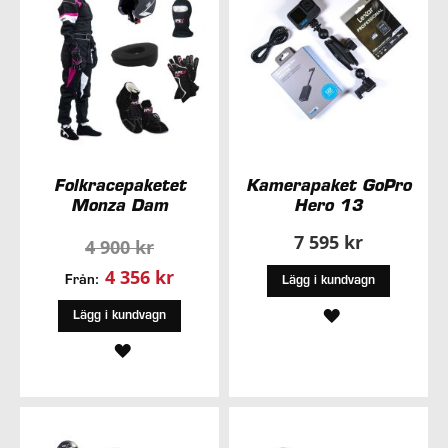
Folkracepaketet
Kamerapaket GoPro
Monza Dam
Hero 13
7 595 kr
4 900 kr
4 356 kr
Från:
Lägg i kundvagn
LÄGG
Lägg i kundvagn
LÄGG
TILL
TILL
I
I
ÖNSKELISTA