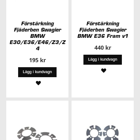
Förstärkning
Förstärkning
Fjäderben Swagier
Fjäderben Swagier
BMW
BMW E36 Fram v1
E30/E36/E46/Z3/Z
440 kr
4
195 kr
Lägg i kundvagn
LÄGG
Lägg i kundvagn
TILL
LÄGG
I
TILL
ÖNSKELISTA
I
ÖNSKELISTA