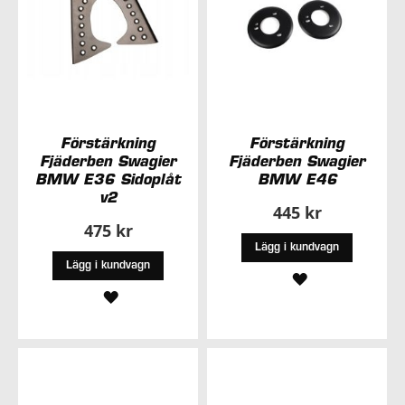
Förstärkning
Förstärkning
Fjäderben Swagier
Fjäderben Swagier
BMW E36 Sidoplåt
BMW E46
v2
445 kr
475 kr
Lägg i kundvagn
Lägg i kundvagn
LÄGG
LÄGG
TILL
TILL
I
I
ÖNSKELISTA
ÖNSKELISTA