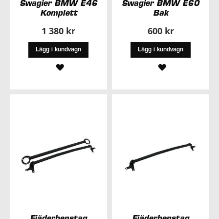
Swagier BMW E46
Swagier BMW E60
Komplett
Bak
1 380 kr
600 kr
Lägg i kundvagn
Lägg i kundvagn
LÄGG
LÄGG
TILL
TILL
I
I
ÖNSKELISTA
ÖNSKELISTA
Fjäderbenstag
Fjäderbenstag