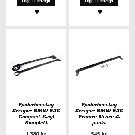
Lägg i kundvagn
Lägg i kundvagn
LÄGG
LÄGG
TILL
TILL
I
I
ÖNSKELISTA
ÖNSKELISTA
Fjäderbenstag
Fjäderbenstag
Swagier BMW E36
Swagier BMW E36
Compact 6-cyl
Främre Nedre 4-
Komplett
punkt
1 380 kr
545 kr