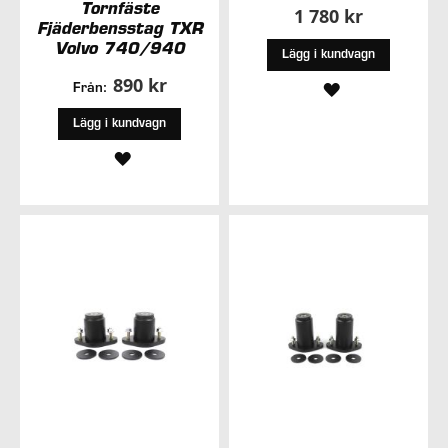
Tornfäste
1 780 kr
Fjäderbensstag TXR
Volvo 740/940
Lägg i kundvagn
890 kr
LÄGG
Från:
TILL
Lägg i kundvagn
LÄGG
I
TILL
ÖNSKELISTA
I
ÖNSKELISTA