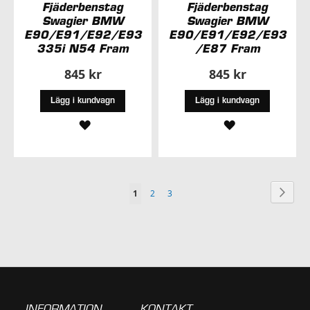
Fjäderbenstag
Fjäderbenstag
Swagier BMW
Swagier BMW
E90/E91/E92/E93
E90/E91/E92/E93
335i N54 Fram
/E87 Fram
845 kr
845 kr
Lägg i kundvagn
Lägg i kundvagn
LÄGG
LÄGG
TILL
TILL
I
I
Sida
Sida
Nästa
You're
Sida
Sida
1
2
3
ÖNSKELISTA
ÖNSKELISTA
currently
reading
page
INFORMATION
KONTAKT