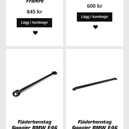
Främre
600 kr
845 kr
Lägg i kundvagn
Lägg i kundvagn
LÄGG
LÄGG
TILL
TILL
I
I
ÖNSKELISTA
ÖNSKELISTA
Fjäderbenstag
Fjäderbenstag
Swagier BMW E46
Swagier BMW E46