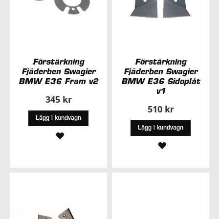
Förstärkning
Förstärkning
Fjäderben Swagier
Fjäderben Swagier
BMW E36 Fram v2
BMW E36 Sidoplåt
v1
345 kr
510 kr
Lägg i kundvagn
Lägg i kundvagn
LÄGG
LÄGG
TILL
TILL
I
I
ÖNSKELISTA
ÖNSKELISTA