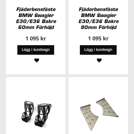
Fjäderbensfäste
Fjäderbensfäste
BMW Swagier
BMW Swagier
E30/E36 Bakre
E30/E36 Bakre
60mm Förhöjd
90mm Förhöjd
1 095 kr
1 095 kr
Lägg i kundvagn
Lägg i kundvagn
LÄGG
LÄGG
TILL
TILL
I
I
ÖNSKELISTA
ÖNSKELISTA