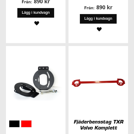
890 kr
Från:
890 kr
Från:
Lägg i kundvagn
Lägg i kundvagn
LÄGG
LÄGG
TILL
TILL
I
I
ÖNSKELISTA
ÖNSKELISTA
Fjäderbensstag TXR
Volvo Komplett