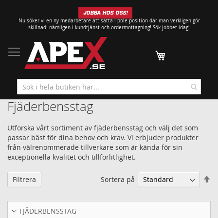
Hoppa
JOBBA HOS OSS!
till
Nu söker vi en ny medarbetare att sätta i pole position där man verkligen gör
innehållet
skillnad: nämligen i kundtjänst och ordermottagning!
Sök jobbet idag!
Min kundvagn
Fjäderbensstag
Utforska vårt sortiment av fjäderbensstag och välj det som
passar bäst för dina behov och krav. Vi erbjuder produkter
från välrenommerade tillverkare som är kända för sin
exceptionella kvalitet och tillförlitlighet.
Sä
Sortera på
Filtrera
fa
so
FJÄDERBENSSTAG