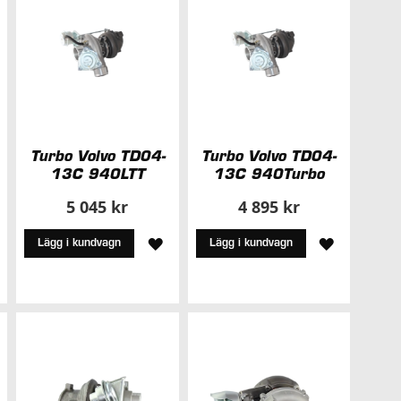
Turbo Volvo TD04-
Turbo Volvo TD04-
13C 940LTT
13C 940Turbo
5 045 kr
4 895 kr
LÄGG
LÄGG
Lägg i kundvagn
Lägg i kundvagn
ÄGG
TILL
TILL
ILL
I
I
ÖNSKELISTA
ÖNSKELIS
NSKELISTA