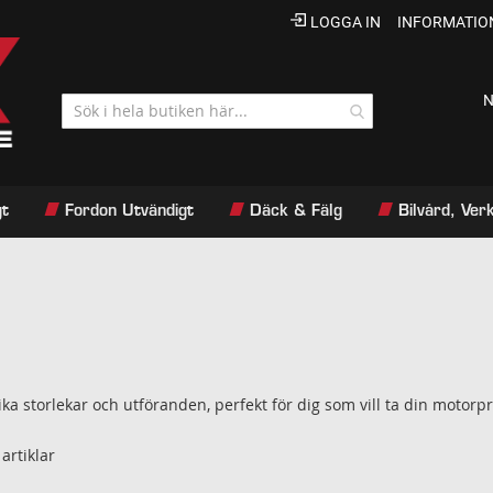
LOGGA IN
INFORMATIO
N
gt
Fordon Utvändigt
Däck & Fälg
Bilvård, Ve
ika storlekar och utföranden, perfekt för dig som vill ta din motorpr
artiklar