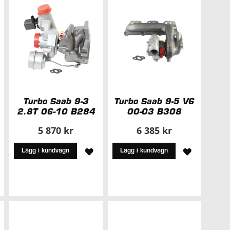
NSKELISTA
ÖNSKELISTA
Turbo Saab 9-3
Turbo Saab 9-5 V6
2.8T 06-10 B284
00-03 B308
5 870 kr
6 385 kr
LÄGG
LÄGG
Lägg i kundvagn
Lägg i kundvagn
TILL
TILL
ÄGG
I
I
ILL
ÖNSKELISTA
ÖNSKELIS
NSKELISTA