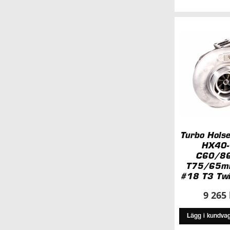
Turbo Hols
HX40-
C60/8
T75/65m
#18 T3 Twi
9 265
Lägg i kundva