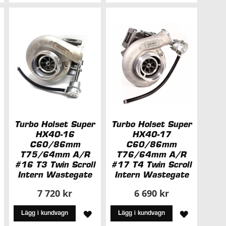
I
I
NSKELISTA
ÖNSKELISTA
ÖNSKELIS
Turbo Holset Super
Turbo Holset Super
HX40-16
HX40-17
C60/86mm
C60/86mm
T75/64mm A/R
T76/64mm A/R
#16 T3 Twin Scroll
#17 T4 Twin Scroll
Intern Wastegate
Intern Wastegate
7 720 kr
6 690 kr
ÄGG
LÄGG
LÄGG
Lägg i kundvagn
Lägg i kundvagn
ILL