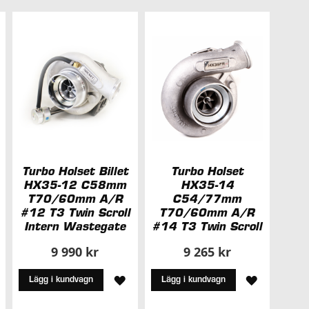
sorteri
Turbo Holset Billet
Turbo Holset
HX35-12 C58mm
HX35-14
T70/60mm A/R
C54/77mm
#12 T3 Twin Scroll
T70/60mm A/R
Intern Wastegate
#14 T3 Twin Scroll
9 990 kr
9 265 kr
ÄGG
LÄGG
LÄGG
Lägg i kundvagn
Lägg i kundvagn
ILL
TILL
TILL