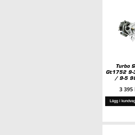
Turbo 
Gt1752 9-
/ 9-5 9
3 395
Lägg i kundva