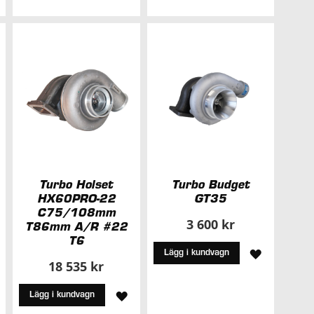
TILL
TILL
I
I
NSKELISTA
ÖNSKELISTA
ÖNSKELIS
Turbo Holset
Turbo Budget
HX60PRO-22
GT35
C75/108mm
3 600 kr
T86mm A/R #22
T6
LÄGG
Lägg i kundvagn
18 535 kr
TILL
ÄGG
LÄGG
Lägg i kundvagn
I