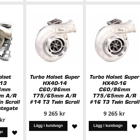
I
I
I
Ö
ÖNSKELISTA
ÖNSKELISTA
olset
Turbo Holset Super
Turbo Holset Super
13
HX40-14
HX40-16
6mm
C60/86mm
C60/86mm
m A/R
T75/65mm A/R
T75/65mm A/R
n Scroll
#14 T3 Twin Scroll
#16 T3 Twin Scroll
stegate
9 265 kr
9 265 kr
 kr
LÄGG
L
Lägg i kundvagn
Lägg i kundvagn
LÄGG
gn
TILL
T