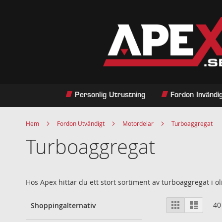
Hoppa
till
innehållet
Personlig Utrustning
Fordon Invändi
Hem
Fordon Utvändigt
Motordelar
Turboaggregat
Turboaggregat
Hos Apex hittar du ett stort sortiment av turboaggregat i ol
Visa
Rutnät
Listvy
40
Shoppingalternativ
som