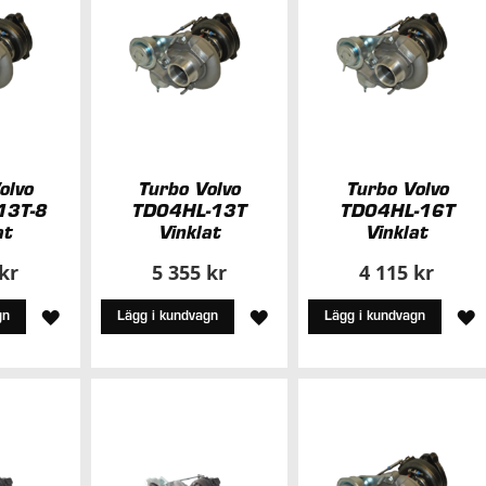
olvo
Turbo Volvo
Turbo Volvo
13T-8
TD04HL-13T
TD04HL-16T
at
Vinklat
Vinklat
 kr
5 355 kr
4 115 kr
LÄGG
LÄGG
L
gn
Lägg i kundvagn
Lägg i kundvagn
TILL
TILL
T
I
I
I
ÖNSKELISTA
ÖNSKELISTA
Ö