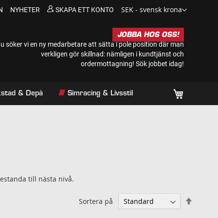
Valuta
SEK - svensk krona
N
NYHETER
SKAPA ETT KONTO
JOBBA HOS OSS!
u söker vi en ny medarbetare att sätta i pole position där man
verkligen gör skillnad: nämligen i kundtjänst och
ordermottagning!
Sök jobbet idag!
Min kundv
rkstad & Depå
Simracing & Livsstil
estanda till nästa nivå.
Sätt
Sortera på
falland