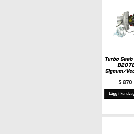
Turbo Saab
B207E
Signum/Vec
5 870
Lägg i kundva