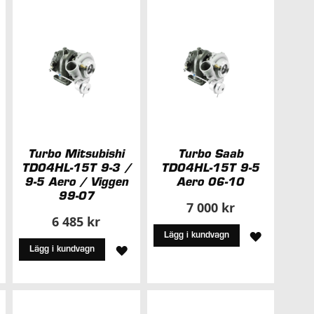
NSKELISTA
ÖNSKELIS
Turbo Mitsubishi
Turbo Saab
TD04HL-15T 9-3 /
TD04HL-15T 9-5
9-5 Aero / Viggen
Aero 06-10
99-07
7 000 kr
6 485 kr
LÄGG
Lägg i kundvagn
ÄGG
LÄGG
Lägg i kundvagn
TILL
ILL
TILL
I
I
ÖNSKELIS