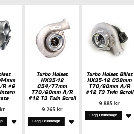
olset
Turbo Holset
Turbo Holset Billet
C44mm
HX35-12
HX35-12 C58mm
/R #6
C54/77mm
T70/60mm A/R
Intern
T70/60mm A/R
#12 T3 Twin Scroll
ate
#12 T3 Twin Scroll
9 885 kr
 kr
9 265 kr
L
Lägg i kundvagn
LÄGG
LÄGG
gn
Lägg i kundvagn
T
TILL
TILL