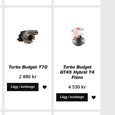
ILL
TILL
ÖNSKELIS
I
NSKELISTA
ÖNSKELISTA
Turbo Budget T70
Turbo Budget
GT45 Hybrid T4
2 880 kr
Fläns
4 530 kr
LÄGG
Lägg i kundvagn
ÄGG
TILL
LÄGG
Lägg i kundvagn
ILL
I
TILL
ÖNSKELISTA
I