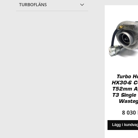
TURBOFLÄNS
Turbo H
HX30-6 
T52mm A
T3 Single 
Wasteg
8 030
Lägg i kundva