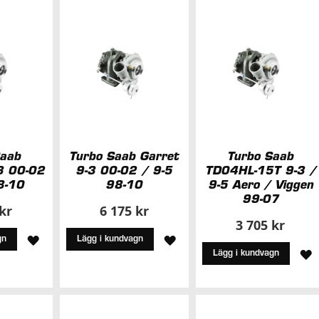
ÖNSKELISTA
ÖNSKELISTA
Ö
Saab
Turbo Saab Garret
Turbo Saab
3 00-02
9-3 00-02 / 9-5
TD04HL-15T 9-3 /
8-10
98-10
9-5 Aero / Viggen
99-07
 kr
6 175 kr
3 705 kr
LÄGG
LÄGG
gn
Lägg i kundvagn
L
Lägg i kundvagn
TILL
TILL
T
I
I
I
ÖNSKELISTA
ÖNSKELISTA