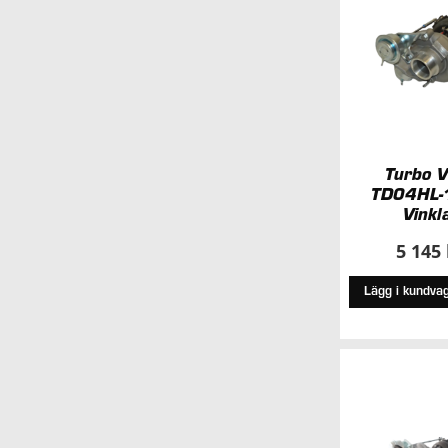
Turbo V
TD04HL-
Vinkl
5 145
Lägg i kundva