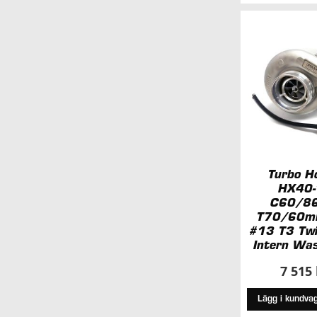
Turbo H
HX40-
C60/8
T70/60m
#13 T3 Twi
Intern Wa
7 515
Lägg i kundva