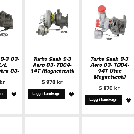
Ö
 9-3 03-
Turbo Saab 9-3
Turbo Saab 9-3
/L
Aero 03- TD04-
Aero 03- TD04-
tra 03-
14T Magnetventil
14T Utan
Magnetventil
 kr
5 970 kr
5 870 kr
LÄGG
LÄGG
gn
Lägg i kundvagn
L
Lägg i kundvagn
TILL
TILL
T
I
I
I
ÖNSKELISTA
ÖNSKELISTA
Ö