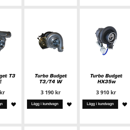
TILL
TILL
T
I
I
I
ÖNSKELISTA
ÖNSKELISTA
Ö
get T3
Turbo Budget
Turbo Budget
E
T3/T4 W
HX35w
 kr
3 190 kr
3 910 kr
LÄGG
LÄGG
L
gn
Lägg i kundvagn
Lägg i kundvagn
TILL
TILL
T
I
I
I