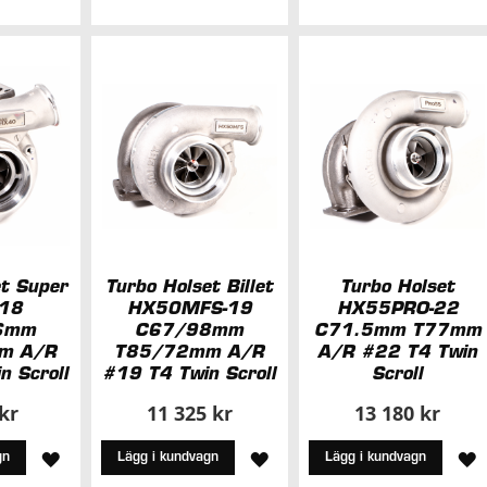
TILL
I
I
I
ÖNSKELISTA
Ö
ÖNSKELISTA
et Super
Turbo Holset Billet
Turbo Holset
18
HX50MFS-19
HX55PRO-22
6mm
C67/98mm
C71.5mm T77mm
m A/R
T85/72mm A/R
A/R #22 T4 Twin
n Scroll
#19 T4 Twin Scroll
Scroll
 kr
11 325 kr
13 180 kr
LÄGG
LÄGG
L
gn
Lägg i kundvagn
Lägg i kundvagn