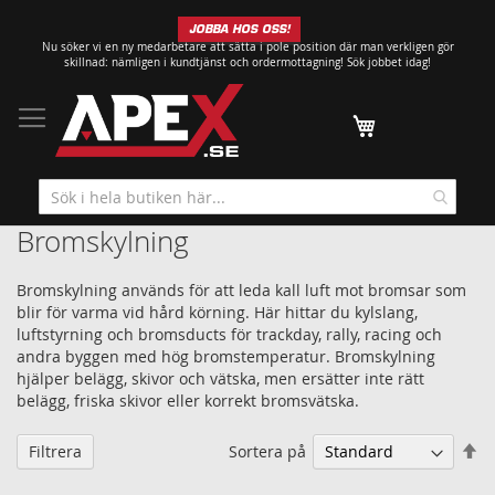
Hoppa
JOBBA HOS OSS!
till
Nu söker vi en ny medarbetare att sätta i pole position där man verkligen gör
innehållet
skillnad: nämligen i kundtjänst och ordermottagning!
Sök jobbet idag!
Min kundvagn
Bromskylning
Bromskylning används för att leda kall luft mot bromsar som
blir för varma vid hård körning. Här hittar du kylslang,
luftstyrning och bromsducts för trackday, rally, racing och
andra byggen med hög bromstemperatur. Bromskylning
hjälper belägg, skivor och vätska, men ersätter inte rätt
belägg, friska skivor eller korrekt bromsvätska.
Sä
Sortera på
Filtrera
fa
so