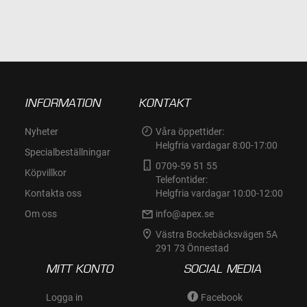
I
I
ÖNSKELISTA
ÖNSKELISTA
INFORMATION
KONTAKT
Nyheter
Våra öppettider:
Helgfria vardagar 8:00-17:00
Specialbeställningar
0709-59 51 55
Köpvillkor
Telefontider:
Kontakta oss
Helgfria vardagar 10:00-12:00
Om oss
info@apex.se
Västra Bockebäcksvägen 5A
291 73 Önnestad
MITT KONTO
SOCIAL MEDIA
Logga in
Facebook