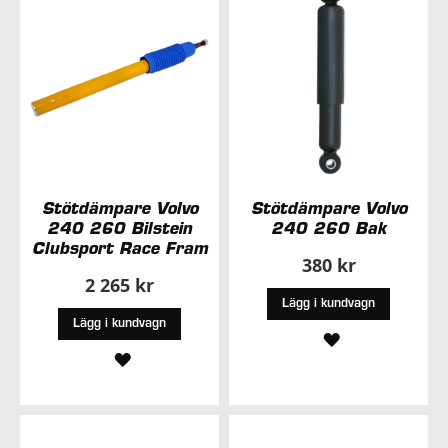
ÖNSKELISTA
ÖNSKELISTA
Stötdämpare Volvo
Stötdämpare Volvo
240 260 Bilstein
240 260 Bak
Clubsport Race Fram
380 kr
2 265 kr
Lägg i kundvagn
Lägg i kundvagn
LÄGG
LÄGG
TILL
TILL
I
I
ÖNSKELISTA