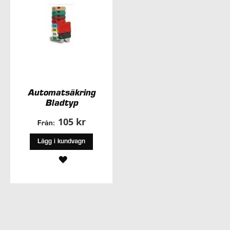
Automatsäkring
Bladtyp
105 kr
Från:
Lägg i kundvagn
LÄGG
TILL
I
ÖNSKELISTA