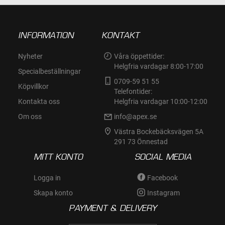
INFORMATION
KONTAKT
Nyheter
Våra öppettider:
Helgfria vardagar 8:00-17:00
Specialbeställningar
0709-59 51 55
Köpvillkor
Telefontider:
Kontakta oss
Helgfria vardagar 10:00-12:00
Om oss
info@apex.se
Västra Bockebäcksvägen 5A
291 73 Önnestad
MITT KONTO
SOCIAL MEDIA
Logga in
Facebook
Skapa konto
Instagram
PAYMENT & DELIVERY