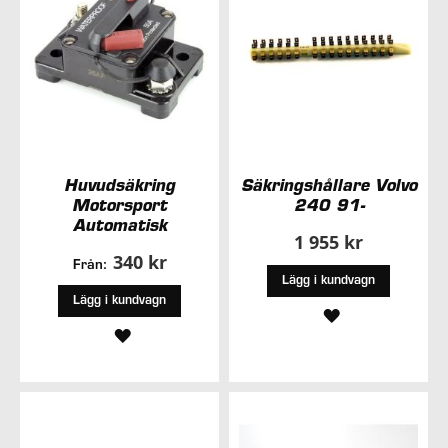
Huvudsäkring
Säkringshållare Volvo
Motorsport
240 91-
Automatisk
1 955 kr
340 kr
Från:
Lägg i kundvagn
Lägg i kundvagn
LÄGG
LÄGG
TILL
TILL
I
I
ÖNSKELISTA
ÖNSKELISTA