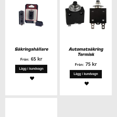
Säkringshållare
Automatsäkring
Termisk
65 kr
Från:
75 kr
Från:
Lägg i kundvagn
Lägg i kundvagn
LÄGG
LÄGG
TILL
TILL
I
I
ÖNSKELISTA
ÖNSKELISTA