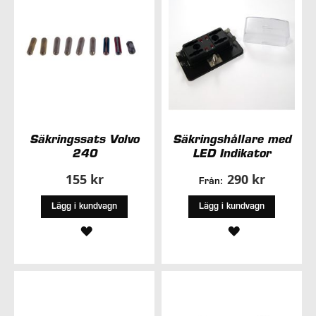
Säkringssats Volvo
Säkringshållare med
240
LED Indikator
155 kr
290 kr
Från:
Lägg i kundvagn
Lägg i kundvagn
LÄGG
LÄGG
TILL
TILL
I
I
ÖNSKELISTA
ÖNSKELISTA