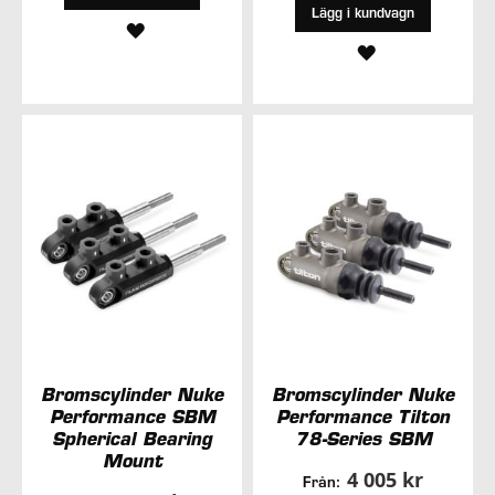
Lägg i kundvagn
LÄGG
LÄGG
TILL
TILL
I
I
ÖNSKELISTA
ÖNSKELISTA
Bromscylinder Nuke
Bromscylinder Nuke
Performance SBM
Performance Tilton
Spherical Bearing
78-Series SBM
Mount
4 005 kr
Från: