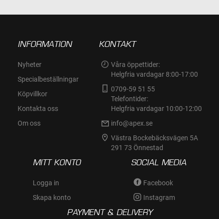
INFORMATION
KONTAKT
Nyheter
Våra öppettider:
Helgfria vardagar 8:00-17:00
Specialbeställningar
0709-59 51 55
Köpvillkor
Telefontider:
Kontakta oss
Helgfria vardagar 10:00-12:00
Om oss
info@apex.se
Västra Bockebäcksvägen 5A
291 73 Önnestad
MITT KONTO
SOCIAL MEDIA
Logga in
Facebook
Skapa konto
Instagram
PAYMENT & DELIVERY