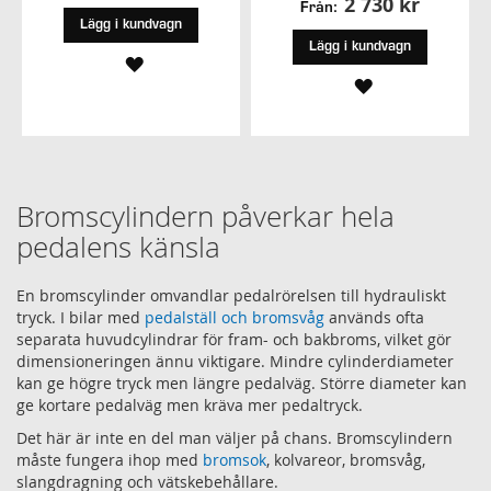
2 730 kr
Från:
Lägg i kundvagn
Lägg i kundvagn
LÄGG
LÄGG
TILL
TILL
I
I
ÖNSKELISTA
ÖNSKELISTA
Bromscylindern påverkar hela
pedalens känsla
En bromscylinder omvandlar pedalrörelsen till hydrauliskt
tryck. I bilar med
pedalställ och bromsvåg
används ofta
separata huvudcylindrar för fram- och bakbroms, vilket gör
dimensioneringen ännu viktigare. Mindre cylinderdiameter
kan ge högre tryck men längre pedalväg. Större diameter kan
ge kortare pedalväg men kräva mer pedaltryck.
Det här är inte en del man väljer på chans. Bromscylindern
måste fungera ihop med
bromsok
, kolvareor, bromsvåg,
slangdragning och vätskebehållare.