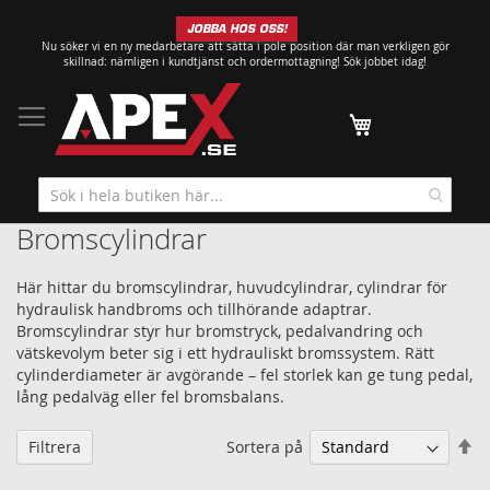
Hoppa
JOBBA HOS OSS!
till
Nu söker vi en ny medarbetare att sätta i pole position där man verkligen gör
innehållet
skillnad: nämligen i kundtjänst och ordermottagning!
Sök jobbet idag!
Min kundvagn
Bromscylindrar
Här hittar du bromscylindrar, huvudcylindrar, cylindrar för
hydraulisk handbroms och tillhörande adaptrar.
Bromscylindrar styr hur bromstryck, pedalvandring och
vätskevolym beter sig i ett hydrauliskt bromssystem. Rätt
cylinderdiameter är avgörande – fel storlek kan ge tung pedal,
lång pedalväg eller fel bromsbalans.
Sä
Sortera på
Filtrera
fa
so