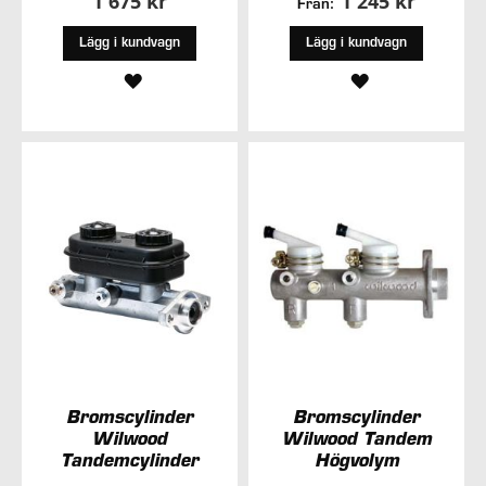
1 675 kr
1 245 kr
Från:
Lägg i kundvagn
Lägg i kundvagn
LÄGG
LÄGG
TILL
TILL
I
I
ÖNSKELISTA
ÖNSKELISTA
Bromscylinder
Bromscylinder
Wilwood
Wilwood Tandem
Tandemcylinder
Högvolym