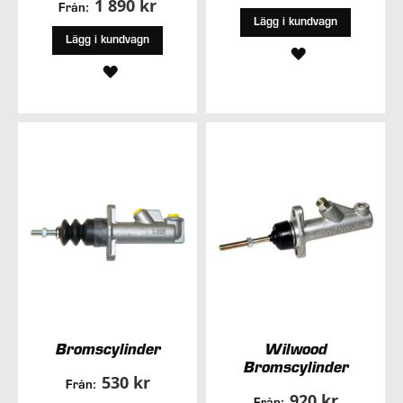
1 890 kr
Från:
Lägg i kundvagn
Lägg i kundvagn
LÄGG
LÄGG
TILL
TILL
I
I
ÖNSKELISTA
ÖNSKELISTA
Bromscylinder
Wilwood
Bromscylinder
530 kr
Från:
920 kr