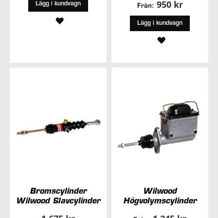
950 kr
Lägg i kundvagn
Från:
LÄGG
Lägg i kundvagn
TILL
LÄGG
I
TILL
ÖNSKELISTA
I
ÖNSKELISTA
Bromscylinder
Wilwood
Wilwood Slavcylinder
Högvolymscylinder