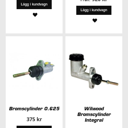
Från:
Lägg i kundvagn
Lägg i kundvagn
LÄGG
LÄGG
TILL
TILL
I
I
ÖNSKELISTA
ÖNSKELISTA
Bromscylinder 0.625
Wilwood
Bromscylinder
375 kr
Integral