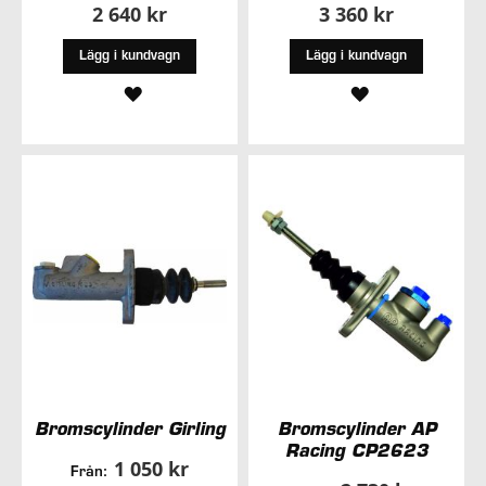
2 640 kr
3 360 kr
Lägg i kundvagn
Lägg i kundvagn
LÄGG
LÄGG
TILL
TILL
I
I
ÖNSKELISTA
ÖNSKELISTA
Bromscylinder Girling
Bromscylinder AP
Racing CP2623
1 050 kr
Från: