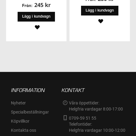
245 kr
Från:
Lägg i kundvagn
Lägg i kundvagn
LÄGG
LÄGG
TILL
TILL
I
I
ÖNSKELISTA
ÖNSKELISTA
INFORMATION
KONTAKT
Nyheter
Våra öppettider:
Helgfria vardagar 8:00-17:00
Specialbeställningar
0709-59 51 55
Köpvillkor
Telefontider:
Kontakta oss
Helgfria vardagar 10:00-12:00