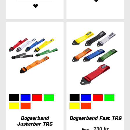
LÄGG
TILL
TILL
I
I
ÖNSKELISTA
ÖNSKELISTA
Bogserband
Bogserband Fast TRS
Justerbar TRS
230 kr
Från: