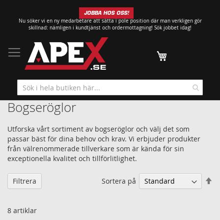
Hoppa
JOBBA HOS OSS!
till
Nu söker vi en ny medarbetare att sätta i pole position där man verkligen gör
innehållet
skillnad: nämligen i kundtjänst och ordermottagning!
Sök jobbet idag!
Min kundvagn
Bogseröglor
Utforska vårt sortiment av bogseröglor och välj det som
passar bäst för dina behov och krav. Vi erbjuder produkter
från välrenommerade tillverkare som är kända för sin
exceptionella kvalitet och tillförlitlighet.
Sä
Sortera på
Filtrera
fa
so
8
artiklar