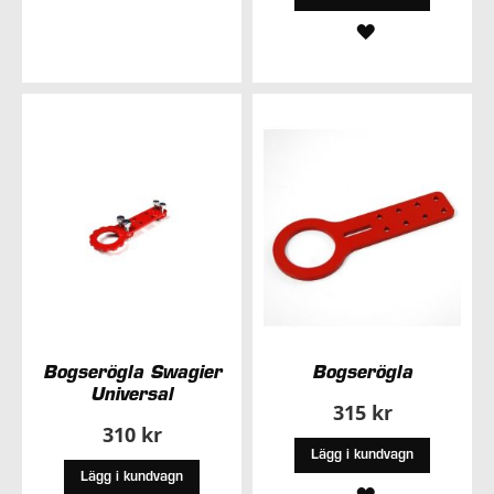
TILL
LÄGG
I
TILL
ÖNSKELISTA
I
ÖNSKELISTA
Bogserögla Swagier
Bogserögla
Universal
315 kr
310 kr
Lägg i kundvagn
Lägg i kundvagn
LÄGG