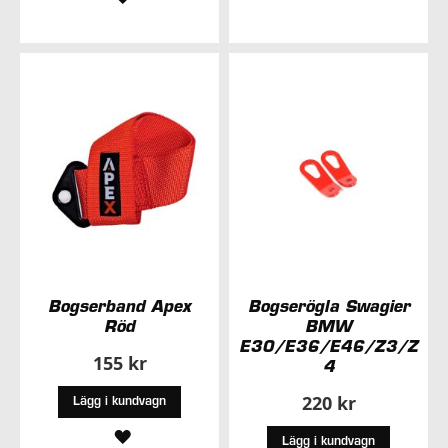
TILL
TILL
I
I
ÖNSKELISTA
ÖNSKELISTA
Bogserband Apex
Bogserögla Swagier
Röd
BMW
E30/E36/E46/Z3/Z
155 kr
4
220 kr
Lägg i kundvagn
LÄGG
Lägg i kundvagn