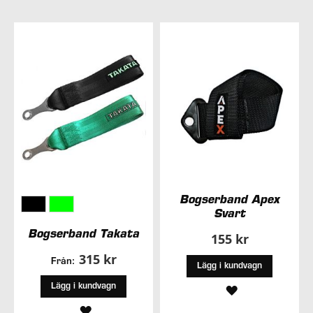
Bogserband Apex
Svart
Bogserband Takata
155 kr
315 kr
Från:
Lägg i kundvagn
Lägg i kundvagn
LÄGG
LÄGG