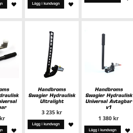
LÄGG
LÄGG
gn
Lägg i kundvagn
T
TILL
TILL
I
I
I
Ö
ÖNSKELISTA
ÖNSKELISTA
oms
Handbroms
Handbroms
draulisk
Swagier Hydraulisk
Swagier Hydraulisk
iversal
Ultralight
Universal Avtagbar
bar
v1
3 235 kr
 kr
1 380 kr
LÄGG
Lägg i kundvagn
LÄGG
L
gn
Lägg i kundvagn