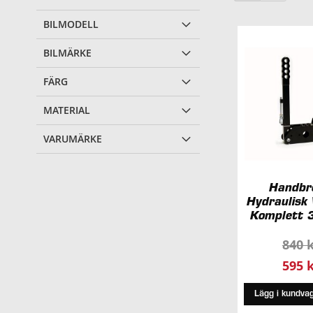
BILMODELL
BILMÄRKE
FÄRG
MATERIAL
VARUMÄRKE
Handbr
Hydraulisk 
Komplett
840 
Special
595 
Lägg i kundva