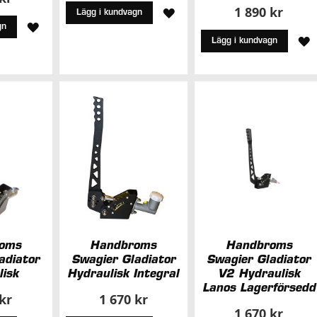
1 890 kr
LÄGG
Lägg i kundvagn
LÄGG
gn
TILL
L
Lägg i kundvagn
TILL
I
T
I
ÖNSKELISTA
I
ÖNSKELISTA
Ö
oms
Handbroms
Handbroms
adiator
Swagier Gladiator
Swagier Gladiator
lisk
Hydraulisk Integral
V2 Hydraulisk
Lanos Lagerförsedd
 kr
1 670 kr
1 670 kr