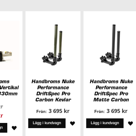
oms
Handbroms Nuke
Handbroms Nuke
Vertikal
Performance
Performance
 330mm
DriftSpec Pro
DriftSpec Pro
Carbon Kevlar
Matte Carbon
kr
3 695 kr
3 695 kr
Från:
Från:
pris
kr
LÄGG
L
Lägg i kundvagn
Lägg i kundvagn
LÄGG
gn
TILL
T