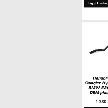
Lägg i kundva
Handbr
Swagier Hy
BMW E36
OEM-plac
1 380