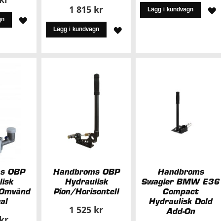
1 815 kr
L
Lägg i kundvagn
LÄGG
gn
T
LÄGG
Lägg i kundvagn
TILL
I
TILL
I
Ö
I
ÖNSKELISTA
ÖNSKELISTA
s OBP
Handbroms OBP
Handbroms
lisk
Hydraulisk
Swagier BMW E36
 Omvänd
Pion/Horisontell
Compact
al
Hydraulisk Dold
1 525 kr
Add-On
 kr