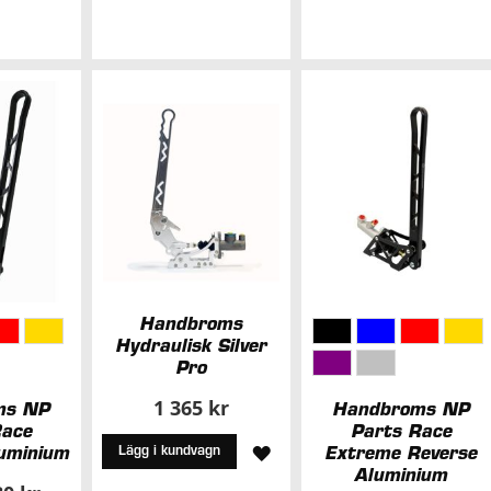
TILL
I
I
I
ÖNSKELISTA
Ö
ÖNSKELISTA
Handbroms
Hydraulisk Silver
Pro
1 365 kr
ms NP
Handbroms NP
Race
Parts Race
LÄGG
uminium
Extreme Reverse
Lägg i kundvagn
Aluminium
TILL