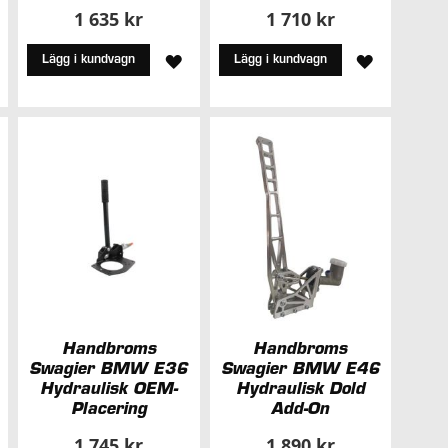
1 635 kr
1 710 kr
ÄGG
ILL
LÄGG
LÄGG
Lägg i kundvagn
Lägg i kundvagn
TILL
TILL
NSKELISTA
I
I
ÖNSKELISTA
ÖNSKELIS
Handbroms
Handbroms
Swagier BMW E36
Swagier BMW E46
Hydraulisk OEM-
Hydraulisk Dold
Placering
Add-On
1 745 kr
1 890 kr