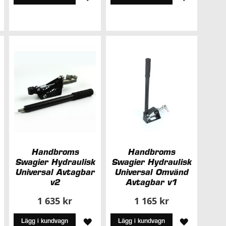
ILL
TILL
TILL
I
I
NSKELISTA
ÖNSKELISTA
ÖNSKELIS
Handbroms
Handbroms
Swagier Hydraulisk
Swagier Hydraulisk
Universal Avtagbar
Universal Omvänd
v2
Avtagbar v1
1 635 kr
1 165 kr
ÄGG
LÄGG
LÄGG
Lägg i kundvagn
Lägg i kundvagn