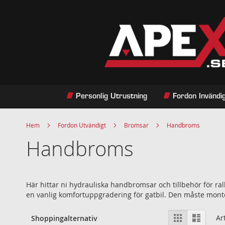
Hoppa
till
innehållet
Personlig Utrustning
Fordon Invändi
Hem
Fordon Utvändigt
Bromsar
Handbroms
Handbroms
Här hittar ni hydrauliska handbromsar och tillbehör för ra
en vanlig komfortuppgradering för gatbil. Den måste mont
Visa
Rutnät
Listvy
Ar
Shoppingalternativ
som