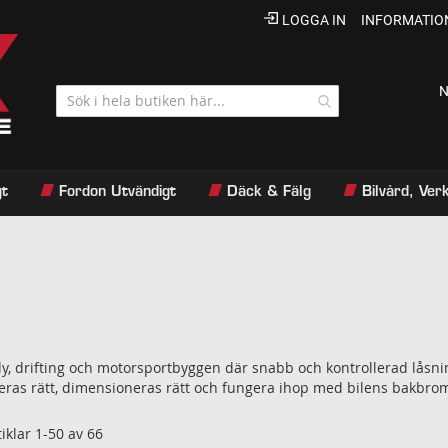
LOGGA IN
INFORMATIO
N
gt
Fordon Utvändigt
Däck & Fälg
Bilvård, Ve
lly, drifting och motorsportbyggen där snabb och kontrollerad lås
eras rätt, dimensioneras rätt och fungera ihop med bilens bakbro
tiklar
1
-
50
av
66