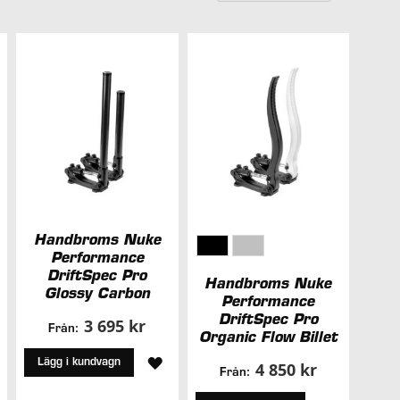
falland
sorteri
Handbroms Nuke
Performance
DriftSpec Pro
Handbroms Nuke
Glossy Carbon
Performance
DriftSpec Pro
3 695 kr
Från:
Organic Flow Billet
ÄGG
LÄGG
Lägg i kundvagn
4 850 kr
Från:
ILL
TILL