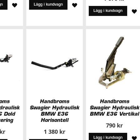
LÄGG
LÄGG
gn
Lägg i kundvagn
L
Lägg i kundvagn
TILL
TILL
T
I
I
I
ÖNSKELISTA
ÖNSKELISTA
Ö
oms
Handbroms
Handbroms
draulisk
Swagier Hydraulisk
Swagier Hydraulisk
 Dold
BMW E36
BMW E36 Vertikal
ering
Horisontell
790 kr
 kr
1 380 kr
L
Lägg i kundvagn