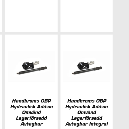
I
I
ÄGG
ÖNSKELISTA
ÖNSKELIS
ILL
NSKELISTA
Handbroms OBP
Handbroms OBP
Hydraulisk Add-on
Hydraulisk Add-on
Omvänd
Omvänd
Lagerförsedd
Lagerförsedd
Avtagbar
Avtagbar Integral