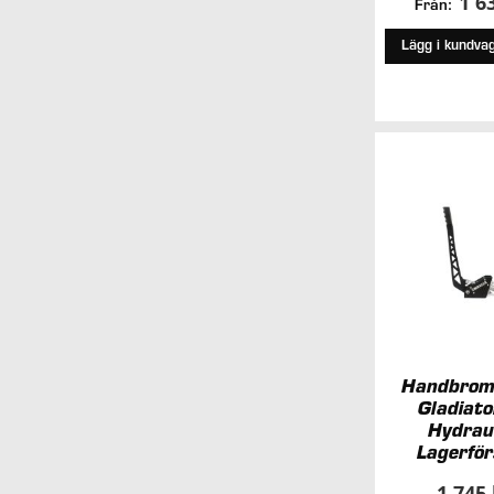
1 6
Från:
Lägg i kundva
Handbrom
Gladiat
Hydrau
Lagerfö
1 745