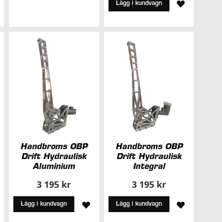
LÄGG
Lägg i kundvagn
I
TILL
NSKELISTA
ÖNSKELISTA
I
ÖNSKELIS
Handbroms OBP
Handbroms OBP
Drift Hydraulisk
Drift Hydraulisk
Aluminium
Integral
3 195 kr
3 195 kr
LÄGG
LÄGG
Lägg i kundvagn
Lägg i kundvagn
TILL
TILL