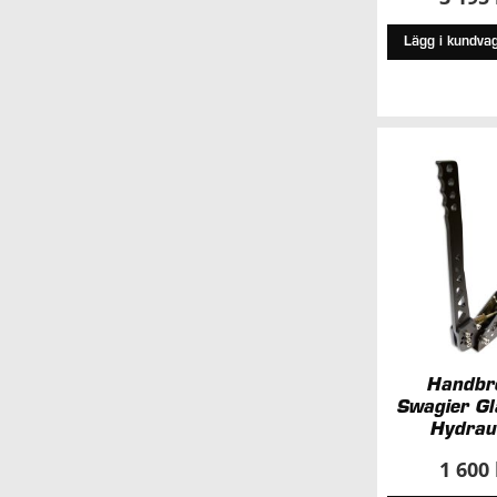
Lägg i kundva
Handbr
Swagier Gl
Hydrau
1 600