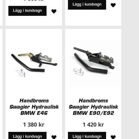
LÄGG
Lägg i kundvagn
ÄGG
LÄGG
Lägg i kundvagn
TILL
ILL
TILL
I
I
ÖNSKELIS
NSKELISTA
ÖNSKELISTA
Handbroms
Handbroms
Swagier Hydraulisk
Swagier Hydraulisk
BMW E46
BMW E90/E92
1 380 kr
1 420 kr
ÄGG
LÄGG
LÄGG
Lägg i kundvagn
Lägg i kundvagn