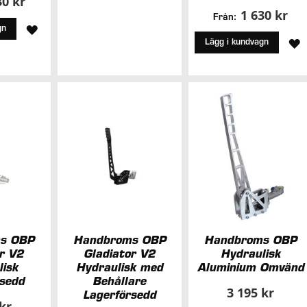
30 kr
1 630 kr
Från:
I
LÄGG
gn
L
Lägg i kundvagn
ÖNSKELISTA
TILL
T
I
I
ÖNSKELISTA
Ö
s OBP
Handbroms OBP
Handbroms OBP
or V2
Gladiator V2
Hydraulisk
lisk
Hydraulisk med
Aluminium Omvänd
rsedd
Behållare
3 195 kr
Lagerförsedd
 kr