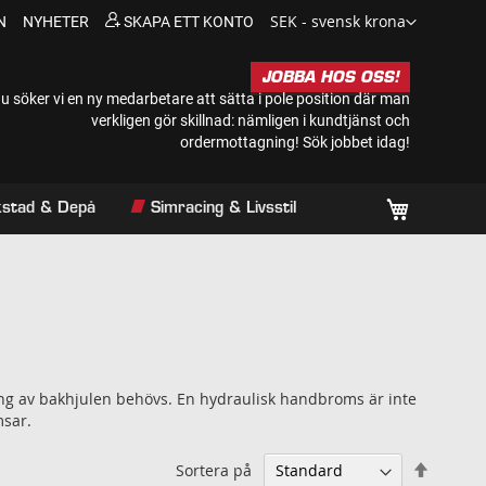
Valuta
SEK - svensk krona
N
NYHETER
SKAPA ETT KONTO
JOBBA HOS OSS!
u söker vi en ny medarbetare att sätta i pole position där man
verkligen gör skillnad: nämligen i kundtjänst och
ordermottagning!
Sök jobbet idag!
Min kundv
rkstad & Depå
Simracing & Livsstil
ning av bakhjulen behövs. En hydraulisk handbroms är inte
msar.
Sätt
Sortera på