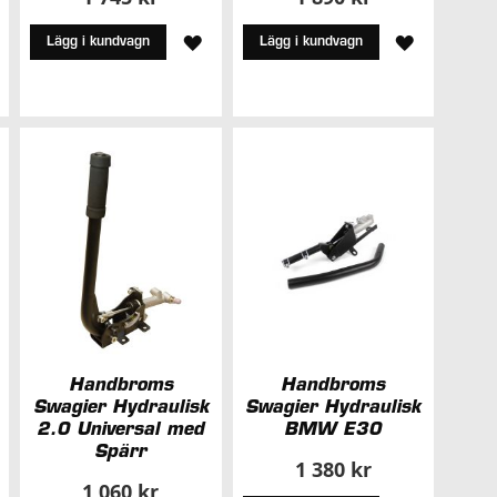
LÄGG
LÄGG
Lägg i kundvagn
Lägg i kundvagn
ÄGG
TILL
TILL
ILL
I
I
ÖNSKELISTA
ÖNSKELIS
NSKELISTA
Handbroms
Handbroms
Swagier Hydraulisk
Swagier Hydraulisk
2.0 Universal med
BMW E30
Spärr
1 380 kr
1 060 kr