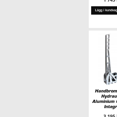
Lägg i kundva
Handbrom
Hydrau
Aluminium
Integr
3 195