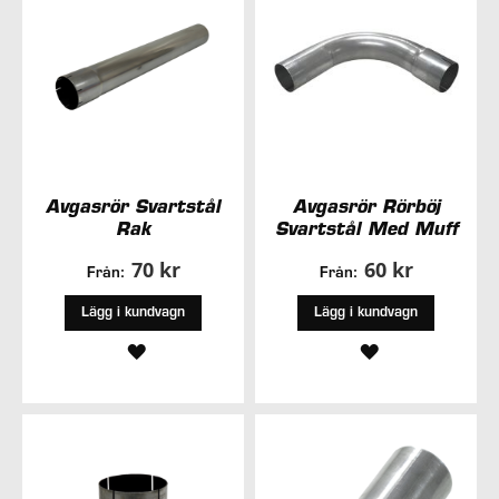
Avgasrör Svartstål
Avgasrör Rörböj
Rak
Svartstål Med Muff
70 kr
60 kr
Från:
Från:
Lägg i kundvagn
Lägg i kundvagn
LÄGG
LÄGG
TILL
TILL
I
I
ÖNSKELISTA
ÖNSKELISTA