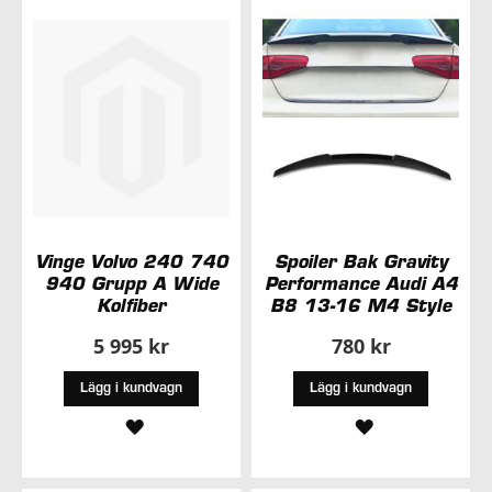
ÖNSKELISTA
ÖNSKELISTA
Vinge Volvo 240 740
Spoiler Bak Gravity
940 Grupp A Wide
Performance Audi A4
Kolfiber
B8 13-16 M4 Style
5 995 kr
780 kr
Lägg i kundvagn
Lägg i kundvagn
LÄGG
LÄGG
TILL
TILL