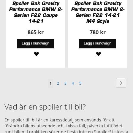
Spoiler Bak Gravity
Spoiler Bak Gravity
Performance BMW 2-
Performance BMW 2-
Serien F22 Coupe
Serien F22 14-21
14-21
M4 Style
865 kr
780 kr
Lägg i kundvagn
Lägg i kundvagn
LÄGG
LÄGG
TILL
TILL
I
I
Sida
Sida
Nästa
You're
Sida
Sida
Sida
Sida
1
2
3
4
5
ÖNSKELISTA
ÖNSKELISTA
currently
reading
Vad är en spoiler till bil?
page
En spoiler till bil är en karossdetalj som används för att
förändra bilens utseende och, i vissa fall, påverka luftflödet
runt bilen. I praktiken söker de flesta inte en “spoiler” i största