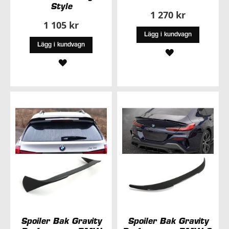
Style
1 270 kr
1 105 kr
Lägg i kundvagn
Lägg i kundvagn
LÄGG
LÄGG
TILL
TILL
I
I
ÖNSKELISTA
ÖNSKELISTA
Spoiler Bak Gravity
Spoiler Bak Gravity