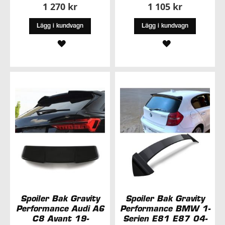
1 270 kr
1 105 kr
Lägg i kundvagn
Lägg i kundvagn
LÄGG
LÄGG
TILL
TILL
I
I
ÖNSKELISTA
ÖNSKELISTA
Spoiler Bak Gravity
Spoiler Bak Gravity
Performance Audi A6
Performance BMW 1-
C8 Avant 19-
Serien E81 E87 04-