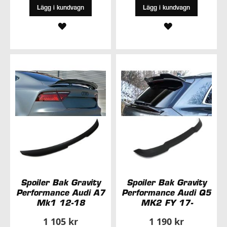
Lägg i kundvagn
Lägg i kundvagn
LÄGG
LÄGG
TILL
TILL
I
I
ÖNSKELISTA
ÖNSKELISTA
Spoiler Bak Gravity
Spoiler Bak Gravity
Performance Audi A7
Performance Audi Q5
Mk1 12-18
MK2 FY 17-
1 105 kr
1 190 kr