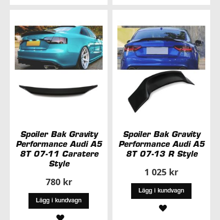
I
I
ÖNSKELISTA
ÖNSKELISTA
Spoiler Bak Gravity
Spoiler Bak Gravity
Performance Audi A5
Performance Audi A5
8T 07-11 Caratere
8T 07-13 R Style
Style
1 025 kr
780 kr
Lägg i kundvagn
Lägg i kundvagn
LÄGG
LÄGG