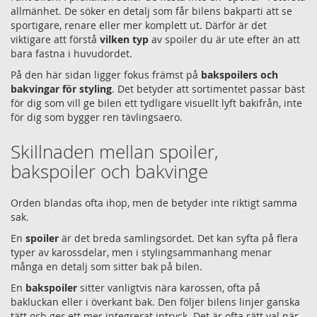
allmänhet. De söker en detalj som får bilens bakparti att se
sportigare, renare eller mer komplett ut. Därför är det
viktigare att förstå
vilken typ
av spoiler du är ute efter än att
bara fastna i huvudordet.
På den här sidan ligger fokus främst på
bakspoilers och
bakvingar för styling
. Det betyder att sortimentet passar bäst
för dig som vill ge bilen ett tydligare visuellt lyft bakifrån, inte
för dig som bygger ren tävlingsaero.
Skillnaden mellan spoiler,
bakspoiler och bakvinge
Orden blandas ofta ihop, men de betyder inte riktigt samma
sak.
En
spoiler
är det breda samlingsordet. Det kan syfta på flera
typer av karossdelar, men i stylingsammanhang menar
många en detalj som sitter bak på bilen.
En
bakspoiler
sitter vanligtvis nära karossen, ofta på
bakluckan eller i överkant bak. Den följer bilens linjer ganska
tätt och ger ett mer integrerat intryck. Det är ofta rätt val när