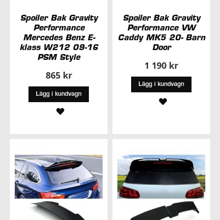
Spoiler Bak Gravity
Spoiler Bak Gravity
Performance
Performance VW
Mercedes Benz E-
Caddy MK5 20- Barn
klass W212 09-16
Door
PSM Style
1 190 kr
865 kr
Lägg i kundvagn
Lägg i kundvagn
LÄGG
LÄGG
TILL
TILL
I
I
ÖNSKELISTA
ÖNSKELISTA