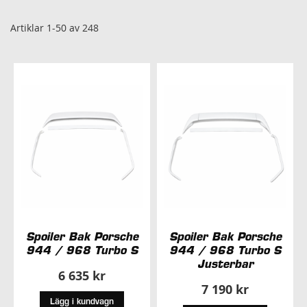
so
Artiklar
1
-
50
av
248
Spoiler Bak Porsche
Spoiler Bak Porsche
944 / 968 Turbo S
944 / 968 Turbo S
Justerbar
6 635 kr
7 190 kr
Lägg i kundvagn