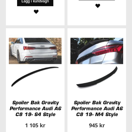
Lägg i kundvagn
LÄGG
LÄGG
TILL
TILL
I
I
ÖNSKELISTA
ÖNSKELISTA
Spoiler Bak Gravity
Spoiler Bak Gravity
Performance Audi A6
Performance Audi A6
C8 19- S4 Style
C8 19- M4 Style
1 105 kr
945 kr