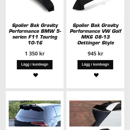
Spoiler Bak Gravity
Spoiler Bak Gravity
Performance BMW 5-
Performance VW Golf
serien F11 Touring
MK6 08-13
10-16
Oettinger Style
1 350 kr
945 kr
Lägg i kundvagn
Lägg i kundvagn
LÄGG
LÄGG
TILL
TILL
I
I
ÖNSKELISTA
ÖNSKELISTA