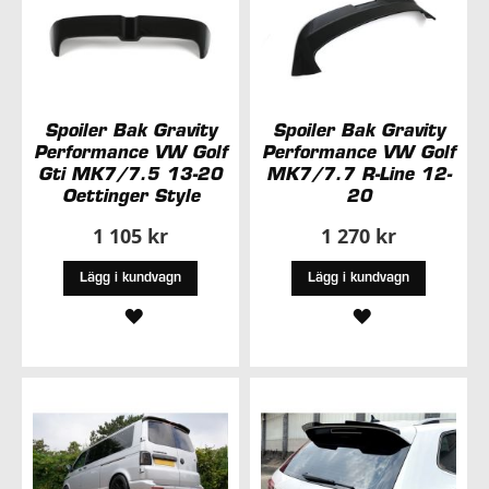
Spoiler Bak Gravity
Spoiler Bak Gravity
Performance VW Golf
Performance VW Golf
Gti MK7/7.5 13-20
MK7/7.7 R-Line 12-
Oettinger Style
20
1 105 kr
1 270 kr
Lägg i kundvagn
Lägg i kundvagn
LÄGG
LÄGG
TILL
TILL
I
I
ÖNSKELISTA
ÖNSKELISTA