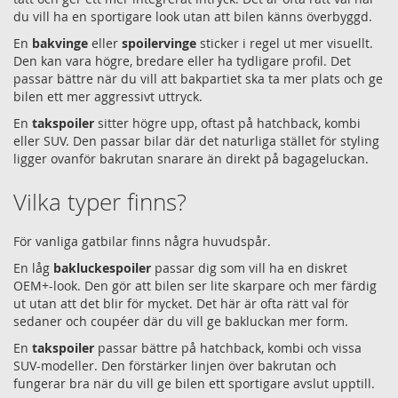
du vill ha en sportigare look utan att bilen känns överbyggd.
En
bakvinge
eller
spoilervinge
sticker i regel ut mer visuellt.
Den kan vara högre, bredare eller ha tydligare profil. Det
passar bättre när du vill att bakpartiet ska ta mer plats och ge
bilen ett mer aggressivt uttryck.
En
takspoiler
sitter högre upp, oftast på hatchback, kombi
eller SUV. Den passar bilar där det naturliga stället för styling
ligger ovanför bakrutan snarare än direkt på bagageluckan.
Vilka typer finns?
För vanliga gatbilar finns några huvudspår.
En låg
bakluckespoiler
passar dig som vill ha en diskret
OEM+-look. Den gör att bilen ser lite skarpare och mer färdig
ut utan att det blir för mycket. Det här är ofta rätt val för
sedaner och coupéer där du vill ge bakluckan mer form.
En
takspoiler
passar bättre på hatchback, kombi och vissa
SUV-modeller. Den förstärker linjen över bakrutan och
fungerar bra när du vill ge bilen ett sportigare avslut upptill.