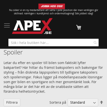
Hoppa
JOBBA HOS OSS!
till
Nu söker vi en ny medarbetare att sätta i pole position där man verkligen gör
innehållet
skillnad: nämligen i kundtjänst och ordermottagning!
Sök jobbet idag!
Min kundvagn
Spoiler
Letar du efter en spoiler till bilen som faktiskt lyfter
bakpartiet? Här hittar du främst bakspoilers och bakvingar för
styling – från diskreta läppspoilers till tydligare takspoilers
och spoilervingar. Fokus ligger på modellanpassade lösningar
som ger bilen en sportigare och mer genomtänkt look. För
många bilar är det här ett av de snabbaste sätten att
förändra helhetsintrycket.
Sä
Sortera på
Filtrera
fa