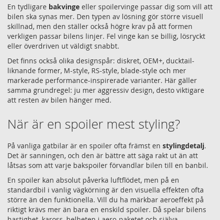
En tydligare
bakvinge
eller spoilervinge passar dig som vill att
bilen ska synas mer. Den typen av lösning gör större visuell
skillnad, men den ställer också högre krav på att formen
verkligen passar bilens linjer. Fel vinge kan se billig, lösryckt
eller överdriven ut väldigt snabbt.
Det finns också olika designspår: diskret, OEM+, ducktail-
liknande former, M-style, RS-style, blade-style och mer
markerade performance-inspirerade varianter. Här gäller
samma grundregel: ju mer aggressiv design, desto viktigare
att resten av bilen hänger med.
När är en spoiler mest styling?
På vanliga gatbilar är en spoiler ofta främst en
stylingdetalj
.
Det är sanningen, och den är bättre att säga rakt ut än att
låtsas som att varje bakspoiler förvandlar bilen till en banbil.
En spoiler kan absolut påverka luftflödet, men på en
standardbil i vanlig vägkörning är den visuella effekten ofta
större än den funktionella. Vill du ha märkbar aeroeffekt på
riktigt krävs mer än bara en enskild spoiler. Då spelar bilens
hastighet, kaross, helheten i aero-paketet och själva