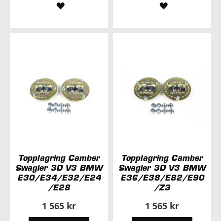
LÄGG
LÄGG
TILL
TILL
I
I
ÖNSKELISTA
ÖNSKELISTA
Topplagring Camber
Topplagring Camber
Swagier 3D V3 BMW
Swagier 3D V3 BMW
E30/E34/E32/E24
E36/E38/E82/E90
/E28
/Z3
1 565 kr
1 565 kr