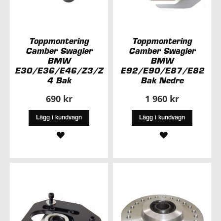
Toppmontering
Toppmontering
Camber Swagier
Camber Swagier
BMW
BMW
E30/E36/E46/Z3/Z
E92/E90/E87/E82
4 Bak
Bak Nedre
690 kr
1 960 kr
Lägg i kundvagn
Lägg i kundvagn
LÄGG
LÄGG
TILL
TILL
I
I
ÖNSKELISTA
ÖNSKELISTA