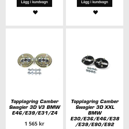
Lägg i kundvagn
Lägg i kundvagn
LÄGG
LÄGG
TILL
TILL
I
I
ÖNSKELISTA
ÖNSKELISTA
Topplagring Camber
Topplagring Camber
Swagier 3D V3 BMW
Swagier 3D XXL
E46/E39/E31/Z4
BMW
E30/E36/E46/E38
1 565 kr
/E39/E90/E92