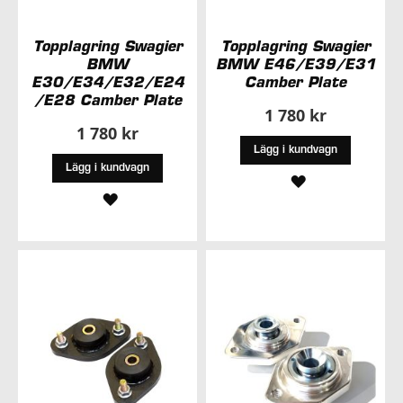
Topplagring Swagier
Topplagring Swagier
BMW
BMW E46/E39/E31
E30/E34/E32/E24
Camber Plate
/E28 Camber Plate
1 780 kr
1 780 kr
Lägg i kundvagn
Lägg i kundvagn
LÄGG
LÄGG
TILL
TILL
I
I
ÖNSKELISTA
ÖNSKELISTA