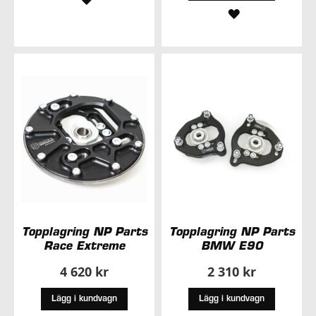
LÄGG
TILL
TILL
I
I
ÖNSKELISTA
ÖNSKELISTA
Topplagring NP Parts
Topplagring NP Parts
Race Extreme
BMW E90
4 620 kr
2 310 kr
Lägg i kundvagn
Lägg i kundvagn