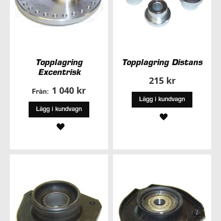
Topplagring
Topplagring Distans
Excentrisk
215 kr
1 040 kr
Från:
Lägg i kundvagn
Lägg i kundvagn
LÄGG
LÄGG
TILL
TILL
I
I
ÖNSKELISTA
ÖNSKELISTA