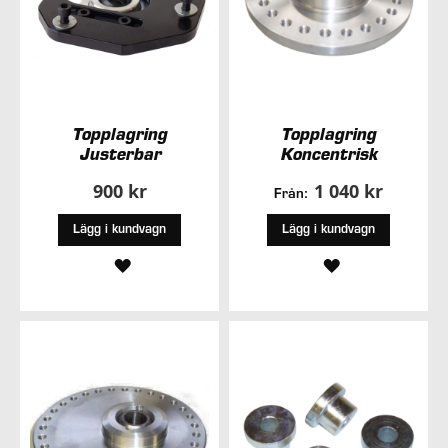
Topplagring
Topplagring
Justerbar
Koncentrisk
900 kr
1 040 kr
Från:
Lägg i kundvagn
Lägg i kundvagn
LÄGG
LÄGG
TILL
TILL
I
I
ÖNSKELISTA
ÖNSKELISTA