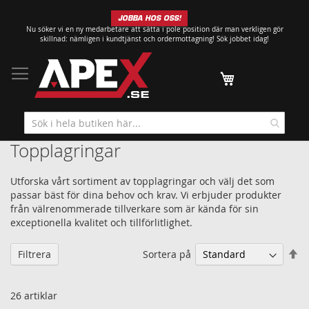
Hoppa
JOBBA HOS OSS!
till
Nu söker vi en ny medarbetare att sätta i pole position där man verkligen gör
innehållet
skillnad: nämligen i kundtjänst och ordermottagning!
Sök jobbet idag!
Min kundvagn
Topplagringar
Utforska vårt sortiment av topplagringar och välj det som
passar bäst för dina behov och krav. Vi erbjuder produkter
från välrenommerade tillverkare som är kända för sin
exceptionella kvalitet och tillförlitlighet.
Sä
Sortera på
Filtrera
fa
so
26
artiklar