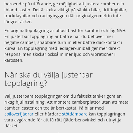
beroende på utförande, ge möjlighet att justera camber och
ibland caster. Det är extra viktigt på sänkta bilar, driftingbilar,
trackdaybilar och racingbyggen där originalgeometrin inte
längre räcker.
En originaltopplagring är oftast bäst för komfort och låg NVH.
En justerbar topplagring är bättre när du behöver mer
negativ camber, snabbare turn-in eller bättre däckkontakt i
kurva. En topplagring med ledlager/uniball ger mer direkt
respons, men skickar också in mer ljud och vibrationer i
karossen.
När ska du välja justerbar
topplagring?
Välj justerbara topplagringar om du faktiskt tänker göra en
riktig hjulinställning. Att montera camberplattor utan att mäta
camber, caster och toe är bortkastat. På bilar med
coiloverfjädrar
eller hårdare
stötdämpare
kan topplagringen
vara avgörande för att få rätt fjäderbensvinkel och utnyttja
däcket.