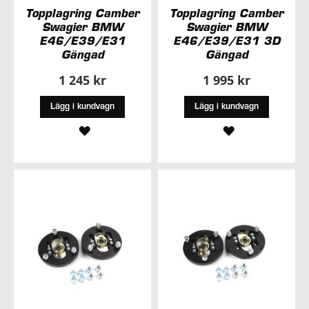
Topplagring Camber
Topplagring Camber
Swagier BMW
Swagier BMW
E46/E39/E31
E46/E39/E31 3D
Gängad
Gängad
1 245 kr
1 995 kr
Lägg i kundvagn
Lägg i kundvagn
LÄGG
LÄGG
TILL
TILL
I
I
ÖNSKELISTA
ÖNSKELISTA