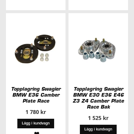
TILL
TILL
I
I
ÖNSKELISTA
ÖNSKELISTA
Topplagring Swagier
Topplagring Swagier
BMW E36 Camber
BMW E30 E36 E46
Plate Race
Z3 Z4 Camber Plate
Race Bak
1 780 kr
1 525 kr
Lägg i kundvagn
Lägg i kundvagn
LÄGG