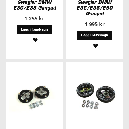
Swagier BMW
Swagier BMW
E36/E38 Gängad
E36/E38/E90
Gängad
1 255 kr
1 995 kr
Lägg i kundvagn
Lägg i kundvagn
LÄGG
LÄGG
TILL
TILL
I
I
ÖNSKELISTA
ÖNSKELISTA