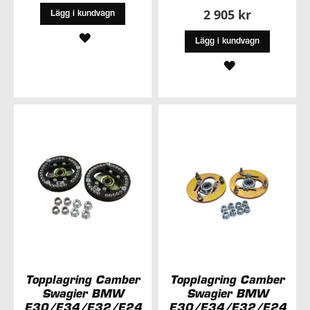
2 905 kr
Lägg i kundvagn
LÄGG
Lägg i kundvagn
TILL
LÄGG
I
TILL
ÖNSKELISTA
I
ÖNSKELISTA
Topplagring Camber
Topplagring Camber
Swagier BMW
Swagier BMW
E30/E34/E32/E24
E30/E34/E32/E24