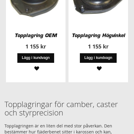
Topplagring OEM
Topplagring Högvinkel
1 155 kr
1 155 kr
Lägg i kundvagn
Lägg i kundvagn
LÄGG
LÄGG
TILL
TILL
I
I
ÖNSKELISTA
ÖNSKELISTA
Topplagringar för camber, caster
och styrprecision
Topplagringen är en liten del med stor påverkan. Den
bestämmer hur fjäderbenet sitter i karossen och kan,