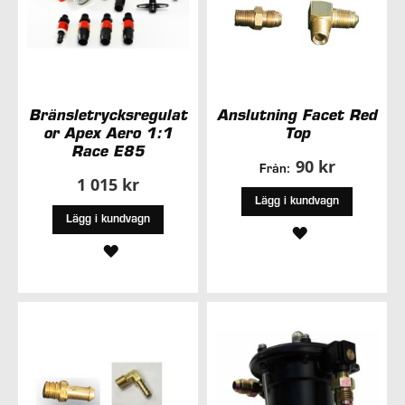
Bränsletrycksregulat
Anslutning Facet Red
or Apex Aero 1:1
Top
Race E85
90 kr
Från:
1 015 kr
Lägg i kundvagn
Lägg i kundvagn
LÄGG
LÄGG
TILL
TILL
I
I
ÖNSKELISTA
ÖNSKELISTA