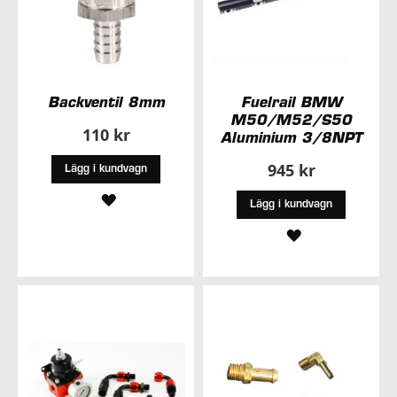
Backventil 8mm
Fuelrail BMW
M50/M52/S50
110 kr
Aluminium 3/8NPT
945 kr
Lägg i kundvagn
LÄGG
Lägg i kundvagn
TILL
LÄGG
I
TILL
ÖNSKELISTA
I
ÖNSKELISTA