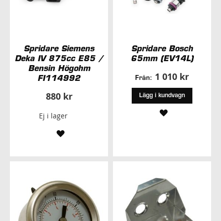
Spridare Siemens
Spridare Bosch
Deka IV 875cc E85 /
65mm (EV14L)
Bensin Högohm
1 010 kr
FI114992
Från:
880 kr
Lägg i kundvagn
LÄGG
Ej i lager
TILL
LÄGG
I
TILL
ÖNSKELISTA
I
ÖNSKELISTA