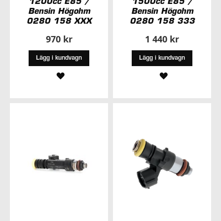
1200cc E85 /
1500cc E85 /
Bensin Högohm
Bensin Högohm
0280 158 XXX
0280 158 333
970 kr
1 440 kr
Lägg i kundvagn
Lägg i kundvagn
LÄGG
LÄGG
TILL
TILL
I
I
ÖNSKELISTA
ÖNSKELISTA