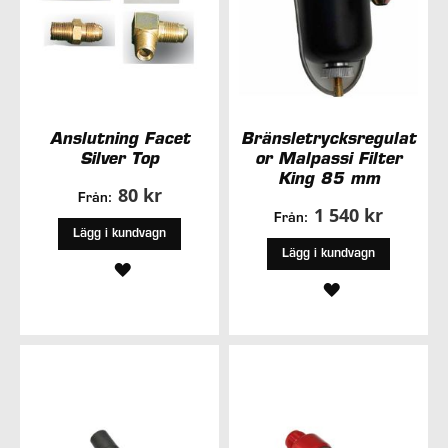
Anslutning Facet
Bränsletrycksregulat
Silver Top
or Malpassi Filter
King 85 mm
80 kr
Från:
1 540 kr
Från:
Lägg i kundvagn
Lägg i kundvagn
LÄGG
LÄGG
TILL
TILL
I
I
ÖNSKELISTA
ÖNSKELISTA