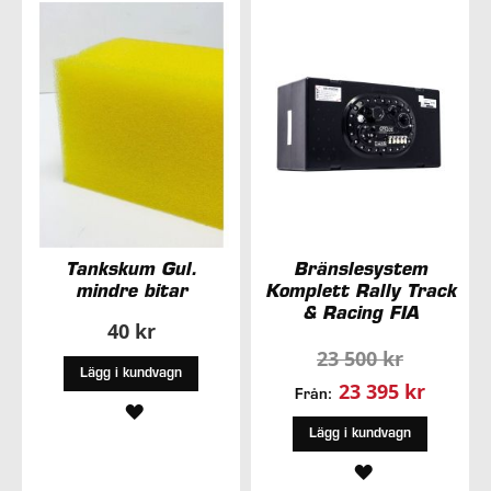
Tankskum Gul.
Bränslesystem
mindre bitar
Komplett Rally Track
& Racing FIA
40 kr
23 500 kr
Lägg i kundvagn
23 395 kr
Från:
LÄGG
Lägg i kundvagn
TILL
LÄGG
I