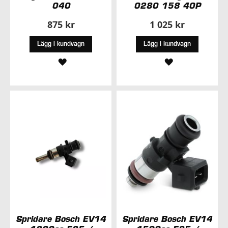
040
0280 158 40P
875 kr
1 025 kr
Lägg i kundvagn
Lägg i kundvagn
LÄGG
LÄGG
TILL
TILL
I
I
ÖNSKELISTA
ÖNSKELISTA
Spridare Bosch EV14
Spridare Bosch EV14