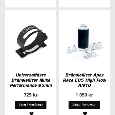
TILL
ÖNSKELISTA
I
ÖNSKELISTA
Universalfäste
Bränslefilter Apex
Bränslefilter Nuke
Race E85 High Flow
Performance 65mm
AN10
725 kr
1 050 kr
Lägg i kundvagn
Lägg i kundvagn
LÄGG
LÄGG