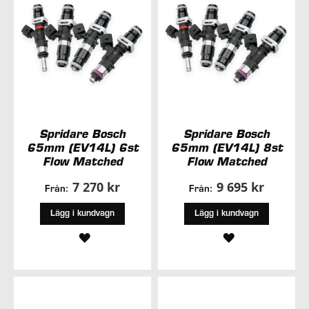
Spridare Bosch
Spridare Bosch
65mm (EV14L) 6st
65mm (EV14L) 8st
Flow Matched
Flow Matched
7 270 kr
9 695 kr
Från:
Från:
Lägg i kundvagn
Lägg i kundvagn
LÄGG
LÄGG
TILL
TILL
I
I
ÖNSKELISTA
ÖNSKELISTA