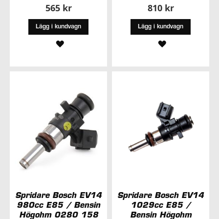
565 kr
810 kr
Lägg i kundvagn
Lägg i kundvagn
LÄGG
LÄGG
TILL
TILL
I
I
ÖNSKELISTA
ÖNSKELISTA
Spridare Bosch EV14
Spridare Bosch EV14
980cc E85 / Bensin
1029cc E85 /
Högohm 0280 158
Bensin Högohm