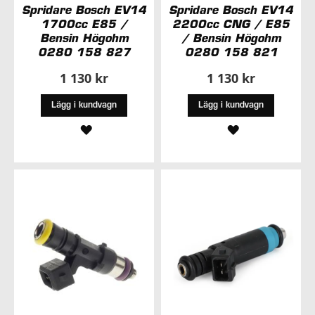
Spridare Bosch EV14
Spridare Bosch EV14
1700cc E85 /
2200cc CNG / E85
Bensin Högohm
/ Bensin Högohm
0280 158 827
0280 158 821
1 130 kr
1 130 kr
Lägg i kundvagn
Lägg i kundvagn
LÄGG
LÄGG
TILL
TILL
I
I
ÖNSKELISTA
ÖNSKELISTA