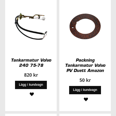
ÖNSKELISTA
ÖNSKELISTA
Tankarmatur Volvo
Packning
240 75-78
Tankarmatur Volvo
PV Duett Amazon
820 kr
50 kr
Lägg i kundvagn
Lägg i kundvagn
LÄGG
LÄGG
TILL
TILL
I