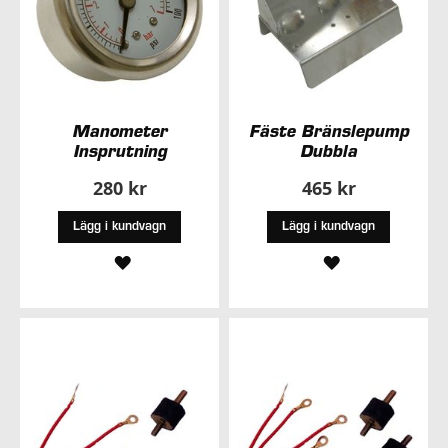
Manometer
Fäste Bränslepump
Insprutning
Dubbla
280 kr
465 kr
Lägg i kundvagn
Lägg i kundvagn
LÄGG
LÄGG
TILL
TILL
I
I
ÖNSKELISTA
ÖNSKELISTA