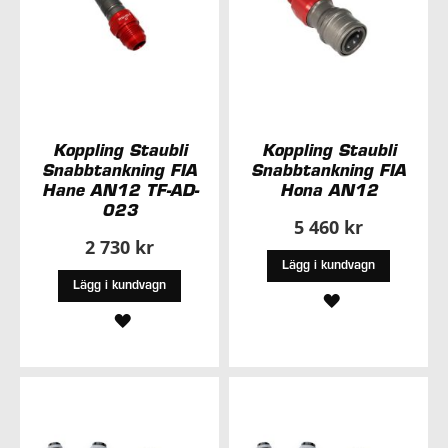
Koppling Staubli
Koppling Staubli
Snabbtankning FIA
Snabbtankning FIA
Hane AN12 TF-AD-
Hona AN12
023
5 460 kr
2 730 kr
Lägg i kundvagn
Lägg i kundvagn
LÄGG
LÄGG
TILL
TILL
I
I
ÖNSKELISTA
ÖNSKELISTA