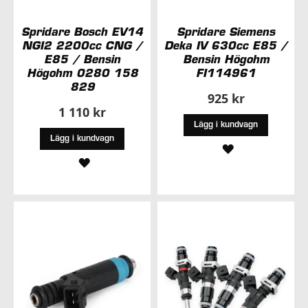
Spridare Bosch EV14
Spridare Siemens
NGI2 2200cc CNG /
Deka IV 630cc E85 /
E85 / Bensin
Bensin Högohm
Högohm 0280 158
FI114961
829
925 kr
1 110 kr
Lägg i kundvagn
Lägg i kundvagn
LÄGG
LÄGG
TILL
TILL
I
I
ÖNSKELISTA
ÖNSKELISTA