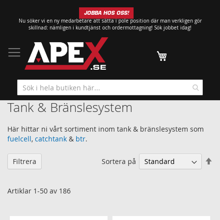
Hoppa
JOBBA HOS OSS!
till
Nu söker vi en ny medarbetare att sätta i pole position där man verkligen gör
innehållet
skillnad: nämligen i kundtjänst och ordermottagning!
Sök jobbet idag!
Min kundvagn
Tank & Bränslesystem
Här hittar ni vårt sortiment inom tank & bränslesystem som
fuelcell
,
catchtank
&
btr
.
Sä
Sortera på
Filtrera
fa
so
Artiklar
1
-
50
av
186