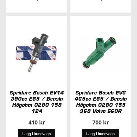
TILL
TILL
I
I
ÖNSKELISTA
ÖNSKELISTA
Spridare Bosch EV14
Spridare Bosch EV6
390cc E85 / Bensin
465cc E85 / Bensin
Högohm 0280 158
Högohm 0280 155
124
968 Volvo S60R
410 kr
700 kr
Lägg i kundvagn
Lägg i kundvagn