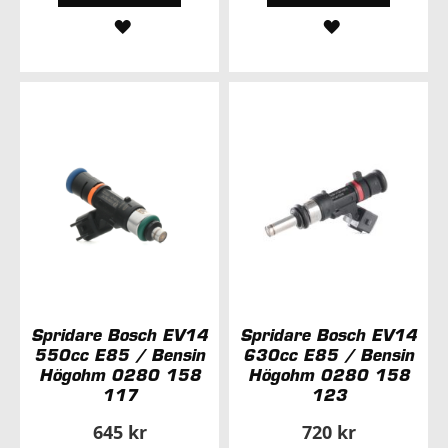
LÄGG
LÄGG
TILL
TILL
I
I
ÖNSKELISTA
ÖNSKELISTA
Spridare Bosch EV14
Spridare Bosch EV14
550cc E85 / Bensin
630cc E85 / Bensin
Högohm 0280 158
Högohm 0280 158
117
123
645 kr
720 kr