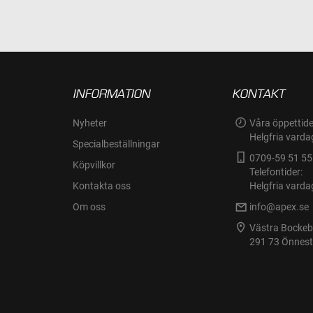
INFORMATION
KONTAKT
Nyheter
Våra öppettide
Helgfria varda
Specialbeställningar
0709-59 51 55
Köpvillkor
Telefontider:
Kontakta oss
Helgfria varda
Om oss
info@apex.se
Västra Bocke
291 73 Önnes