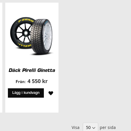
Däck Pirelli Ginetta
4 550 kr
Från:
LÄGG
Lägg i kundvagn
ÄGG
TILL
ILL
I
ÖNSKELISTA
Visa
per sida
NSKELISTA