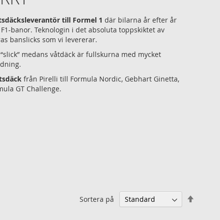
etsdäcksleverantör till Formel 1
där bilarna år efter år
 F1-banor. Teknologin i det absoluta toppskiktet av
ras banslicks som vi levererar.
t “slick” medans våtdäck är fullskurna med mycket
dning.
etsdäck
från Pirelli till Formula Nordic, Gebhart Ginetta,
mula GT Challenge.
Sätt
Sortera på
falland
sorteri