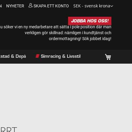
Valuta
SEK - svensk krona
N
NYHETER
SKAPA ETT KONTO
JOBBA HOS OSS!
u söker vi en ny medarbetare att sätta i pole position där man
verkligen gör skillnad: nämligen i kundtjänst och
ordermottagning!
Sök jobbet idag!
Min kundv
rkstad & Depå
Simracing & Livsstil
ORRT