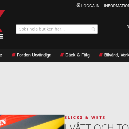
LOGGA IN
INFORMATIO
N
gt
Fordon Utvändigt
Däck & Fälg
Bilvård, Ve
SLICKS & WETS
I VÅTT OCH T