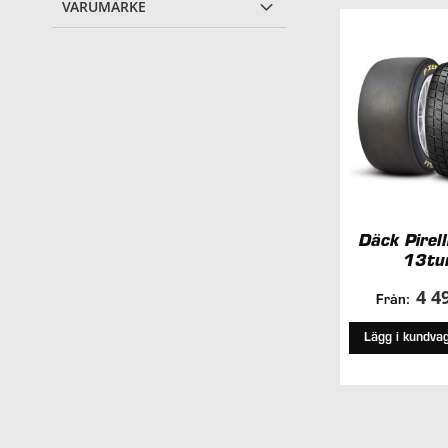
VARUMÄRKE
Däck Pirell
13tu
4 4
Från:
Lägg i kundva