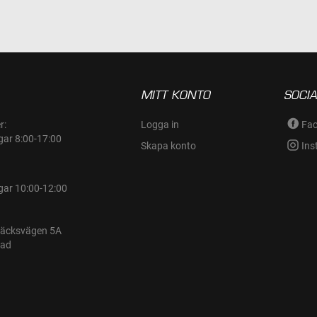
MITT KONTO
SOCIA
r:
Logga in
Fa
gar 8:00-17:00
Skapa konto
Ins
gar 10:00-12:00
bäcksvägen 5A
tad