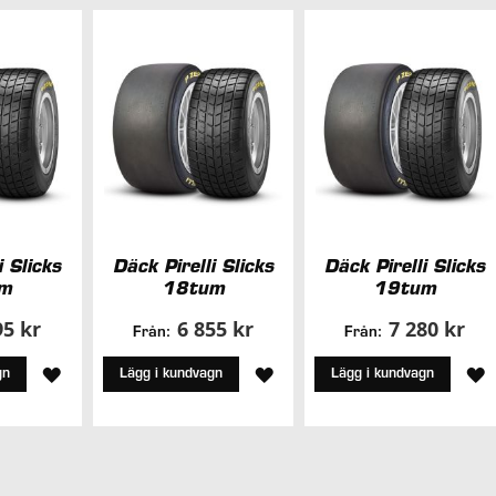
i Slicks
Däck Pirelli Slicks
Däck Pirelli Slicks
m
18tum
19tum
95 kr
6 855 kr
7 280 kr
Från:
Från:
LÄGG
LÄGG
L
gn
Lägg i kundvagn
Lägg i kundvagn
TILL
TILL
T
I
I
I
ÖNSKELISTA
ÖNSKELISTA
Ö