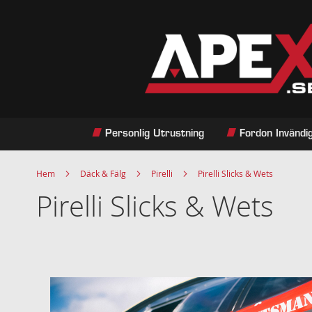
Hoppa
till
innehållet
Personlig Utrustning
Fordon Invändi
Hem
Däck & Fälg
Pirelli
Pirelli Slicks & Wets
Pirelli Slicks & Wets