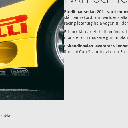
Pirelli har sedan 2011 varit enh
slår banrekord runt världens alla
racing letar sig hela vägen till de
Ett torrdäck är ett helt omönstra
mönster och mjukare gummiblan
I Skandinavien levererar vi enh
Radical Cup Scandinavia och For
rtiklar