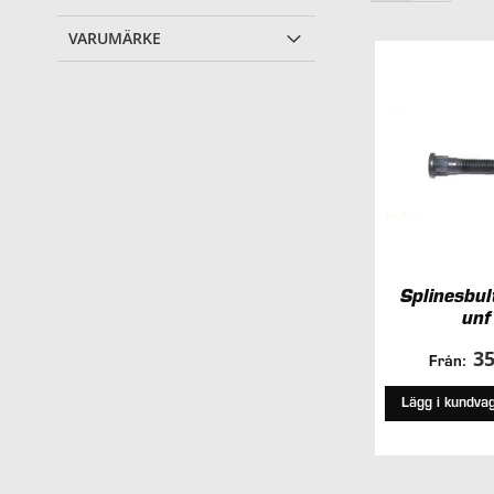
VARUMÄRKE
Splinesbu
unf
35
Från:
Lägg i kundva