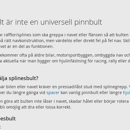
Ö
ÖNSKELISTA
ÖNSKELISTA
t är inte en universell pinnbult
r räfflor/splines som ska greppa i navet eller flänsen så att bulten 
 rätt navkonstruktion, men värdelös eller direkt fel på fel nav. Sk
vet är en del av funktionen.
rekommer ofta på äldre bilar, motorsportbyggen, ombyggda nav och l
a aktuella när man bygger om hjulinfästning för racing, rally eller 
lja splinesbult?
när bilen eller navet kräver en pressad/låst stud med splinegrepp. Vä
ver du längre gänga vid
spacer
kan vanlig pinnbult eller längre
hju
n göra att bulten inte låser i navet, skadar hålet eller börjar rotera
li omöjlig att dra eller lossa korrekt.
nesbult
: