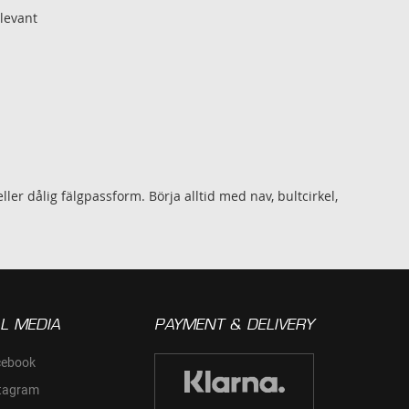
elevant
ler dålig fälgpassform. Börja alltid med nav, bultcirkel,
L MEDIA
PAYMENT & DELIVERY
cebook
tagram