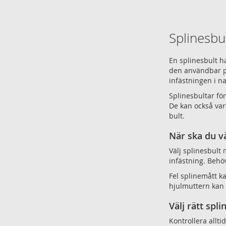
Splinesbul
En splinesbult ha
den användbar på
infästningen i na
Splinesbultar fö
De kan också var
bult.
När ska du vä
Välj splinesbult 
infästning. Behö
Fel splinemått ka
hjulmuttern kan b
Välj rätt spli
Kontrollera alltid