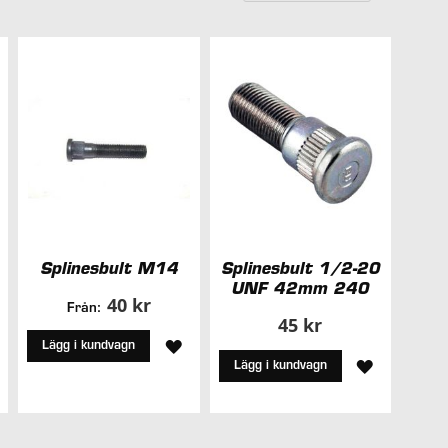
falland
sorteri
Splinesbult M14
Splinesbult 1/2-20
UNF 42mm 240
40 kr
Från:
45 kr
ÄGG
LÄGG
Lägg i kundvagn
LÄGG
Lägg i kundvagn
ILL
TILL
TILL
I
I