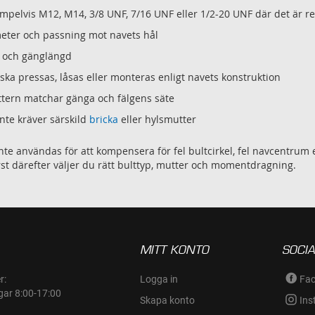
mpelvis M12, M14, 3/8 UNF, 7/16 UNF eller 1/2-20 UNF där det är r
eter och passning mot navets hål
d och gänglängd
ska pressas, låsas eller monteras enligt navets konstruktion
ttern matchar gänga och fälgens säte
inte kräver särskild
bricka
eller hylsmutter
nte användas för att kompensera för fel bultcirkel, fel navcentrum el
örst därefter väljer du rätt bulttyp, mutter och momentdragning.
MITT KONTO
SOCIA
r:
Logga in
Fa
gar 8:00-17:00
Skapa konto
Ins