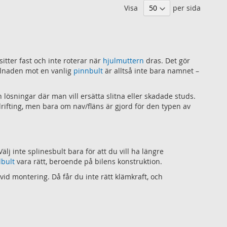
NSKELISTA
ÖNSKELISTA
Visa
per sida
ÖNSKELIS
sitter fast och inte roterar när
hjulmuttern
dras. Det gör
illnaden mot en vanlig
pinnbult
är alltså inte bara namnet –
ösningar där man vill ersätta slitna eller skadade studs.
drifting, men bara om nav/fläns är gjord för den typen av
lj inte splinesbult bara för att du vill ha längre
lbult
vara rätt, beroende på bilens konstruktion.
 vid montering. Då får du inte rätt klämkraft, och