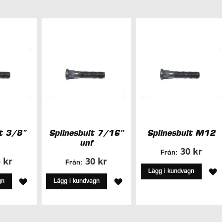
lt 3/8"
Splinesbult 7/16"
Splinesbult M12
unf
30 kr
Från:
 kr
30 kr
Från:
L
Lägg i kundvagn
LÄGG
LÄGG
gn
Lägg i kundvagn
T
TILL
TILL
I
I
I