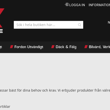
LOGGA IN
INFORMATIO
N
gt
Fordon Utvändigt
Däck & Fälg
Bilvård, Ve
passar bäst för dina behov och krav. Vi erbjuder produkter från väl
rtiklar