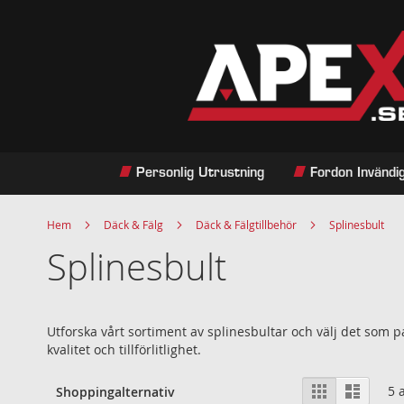
Hoppa
till
innehållet
Personlig Utrustning
Fordon Invändi
Hem
Däck & Fälg
Däck & Fälgtillbehör
Splinesbult
Splinesbult
Utforska vårt sortiment av splinesbultar och välj det som 
kvalitet och tillförlitlighet.
Visa
Rutnät
Listvy
5
a
Shoppingalternativ
som