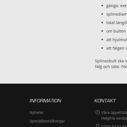
gänga: exe
splinediam
total läng
om bulten 
att hjulmu
att fälgen 
Splinesbult ska i
fälg och säte. F
INFORMATION
KONTAKT
Nyheter
Våra öppettide
Helgfria varda
Specialbeställningar
0709-59 51 55