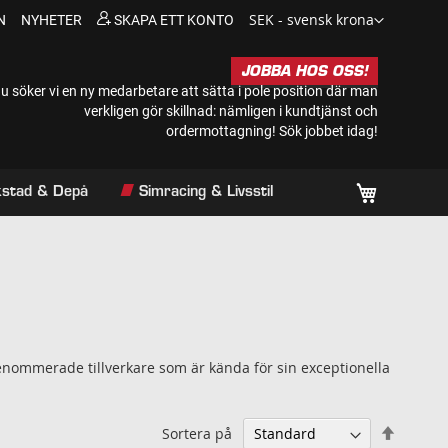
Valuta
SEK - svensk krona
N
NYHETER
SKAPA ETT KONTO
JOBBA HOS OSS!
u söker vi en ny medarbetare att sätta i pole position där man
verkligen gör skillnad: nämligen i kundtjänst och
ordermottagning!
Sök jobbet idag!
Min kundv
rkstad & Depå
Simracing & Livsstil
renommerade tillverkare som är kända för sin exceptionella
Sätt
Sortera på