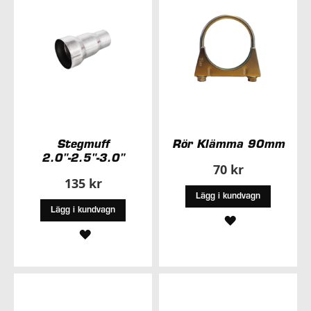
ÖNSKELISTA
ÖNSKELISTA
Stegmuff
Rör Klämma 90mm
2.0"-2.5"-3.0"
70 kr
135 kr
Lägg i kundvagn
Lägg i kundvagn
LÄGG
LÄGG
TILL
TILL
I
I
ÖNSKELISTA
ÖNSKELISTA