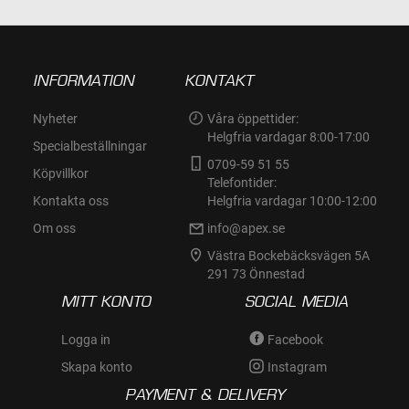
INFORMATION
KONTAKT
Nyheter
Våra öppettider:
Helgfria vardagar 8:00-17:00
Specialbeställningar
0709-59 51 55
Köpvillkor
Telefontider:
Kontakta oss
Helgfria vardagar 10:00-12:00
Om oss
info@apex.se
Västra Bockebäcksvägen 5A
291 73 Önnestad
MITT KONTO
SOCIAL MEDIA
Logga in
Facebook
Skapa konto
Instagram
PAYMENT & DELIVERY