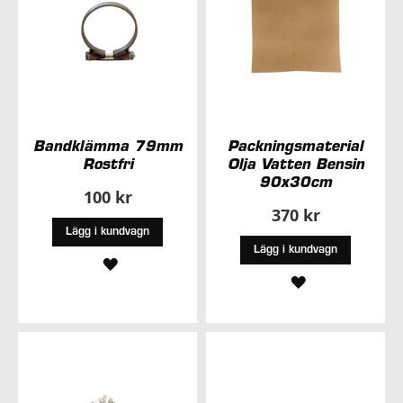
Bandklämma 79mm
Packningsmaterial
Rostfri
Olja Vatten Bensin
90x30cm
100 kr
370 kr
Lägg i kundvagn
Lägg i kundvagn
LÄGG
LÄGG
TILL
TILL
I
I
ÖNSKELISTA
ÖNSKELISTA