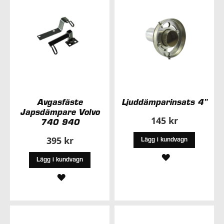
Avgasfäste
Ljuddämparinsats 4"
Japsdämpare Volvo
145 kr
740 940
395 kr
Lägg i kundvagn
LÄGG
Lägg i kundvagn
TILL
LÄGG
I
TILL
ÖNSKELISTA
I