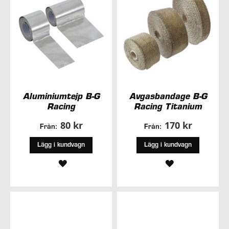
Aluminiumtejp B-G
Avgasbandage B-G
Racing
Racing Titanium
80 kr
170 kr
Från:
Från:
Lägg i kundvagn
Lägg i kundvagn
LÄGG
LÄGG
TILL
TILL
I
I
ÖNSKELISTA
ÖNSKELISTA