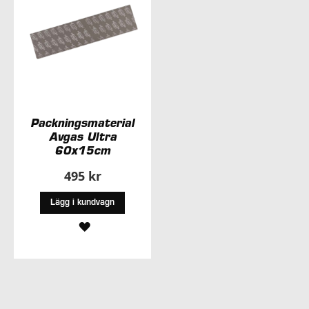
Packningsmaterial
Avgas Ultra
60x15cm
495 kr
Lägg i kundvagn
LÄGG
TILL
I
ÖNSKELISTA