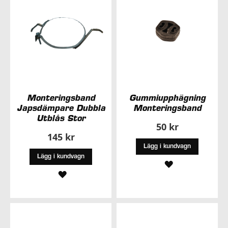
Monteringsband
Gummiupphägning
Japsdämpare Dubbla
Monteringsband
Utblås Stor
50 kr
145 kr
Lägg i kundvagn
Lägg i kundvagn
LÄGG
LÄGG
TILL
TILL
I
I
ÖNSKELISTA
ÖNSKELISTA