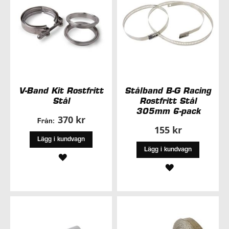
V-Band Kit Rostfritt
Stålband B-G Racing
Stål
Rostfritt Stål
305mm 6-pack
370 kr
Från:
155 kr
Lägg i kundvagn
Lägg i kundvagn
LÄGG
LÄGG
TILL
TILL
I
I
ÖNSKELISTA
ÖNSKELISTA