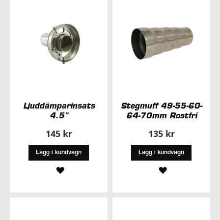
ÖNSKELISTA
Ljuddämparinsats
Stegmuff 49-55-60-
4.5"
64-70mm Rostfri
145 kr
135 kr
Lägg i kundvagn
Lägg i kundvagn
LÄGG
LÄGG
TILL
TILL
I
I