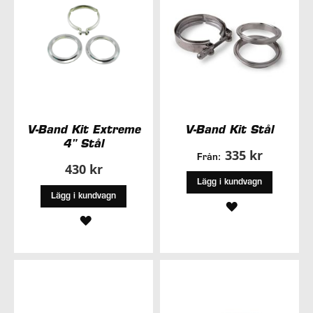
V-Band Kit Extreme
V-Band Kit Stål
4" Stål
335 kr
Från:
430 kr
Lägg i kundvagn
Lägg i kundvagn
LÄGG
LÄGG
TILL
TILL
I
I
ÖNSKELISTA
ÖNSKELISTA