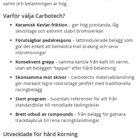
varmt och belastningen är hög.
Varför välja Carbotech?
Keramisk Kevlar-friktion
– ger hög prestanda, låg
skivslitage och extremt stabil bromsverkan
Förutsägbar pedalrespons
– lättmodulerade belägg som
gör det enkelt att bemästra trail braking och sena
inbromsningar
Konsekvent grepp
– samma känsla från kallt till varmt,
utan att beläggen “tappar” efter hård belastning
Skonsamma mot skivor
– Carbotechs materialblandning
ger markant lägre rotorslitage jämfört med traditionella
racingbelägg
Stort program
– tusentals referenser för allt från
standardbilar till renodlade tävlingsbilar
Brett utbud av compounds
– från belägg för gatnära
trackdaybruk till rena racingblandningar
Utvecklade för hård körning