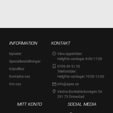
INFORMATION
KONTAKT
Nyheter
Våra öppettider:
Helgfria vardagar 8:00-17:00
Specialbeställningar
0709-59 51 55
Köpvillkor
Telefontider:
Kontakta oss
Helgfria vardagar 10:00-12:00
Om oss
info@apex.se
Västra Bockebäcksvägen 5A
291 73 Önnestad
MITT KONTO
SOCIAL MEDIA