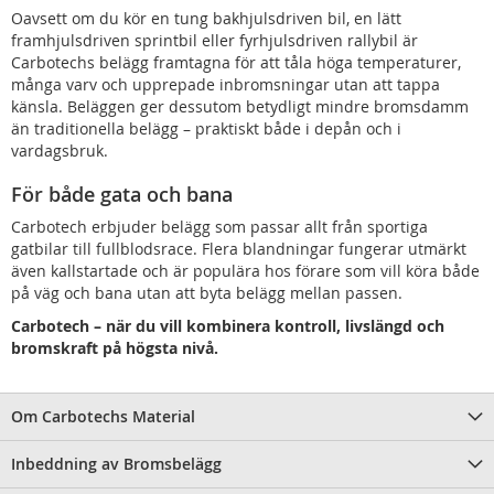
Oavsett om du kör en tung bakhjulsdriven bil, en lätt
framhjulsdriven sprintbil eller fyrhjulsdriven rallybil är
Carbotechs belägg framtagna för att tåla höga temperaturer,
många varv och upprepade inbromsningar utan att tappa
känsla. Beläggen ger dessutom betydligt mindre bromsdamm
än traditionella belägg – praktiskt både i depån och i
vardagsbruk.
För både gata och bana
Carbotech erbjuder belägg som passar allt från sportiga
gatbilar till fullblodsrace. Flera blandningar fungerar utmärkt
även kallstartade och är populära hos förare som vill köra både
på väg och bana utan att byta belägg mellan passen.
Carbotech – när du vill kombinera kontroll, livslängd och
bromskraft på högsta nivå.
Om Carbotechs Material
Inbeddning av Bromsbelägg