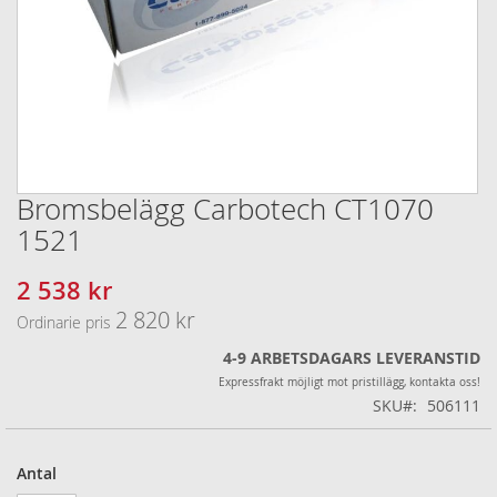
Bromsbelägg Carbotech CT1070
Hoppa
till
1521
början
av
2 538 kr
Specialpris
bildgalleriet
2 820 kr
Ordinarie pris
4-9 ARBETSDAGARS LEVERANSTID
Expressfrakt möjligt mot pristillägg, kontakta oss!
SKU
506111
Antal