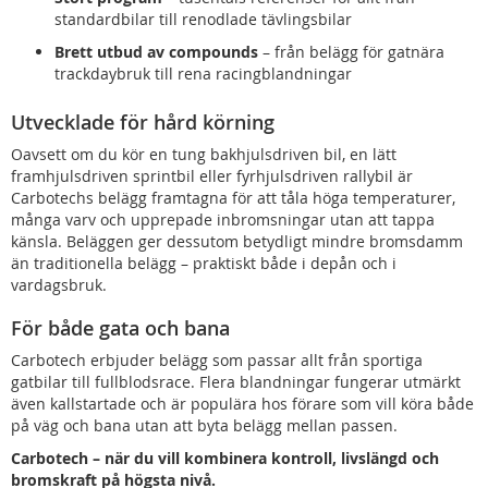
standardbilar till renodlade tävlingsbilar
Brett utbud av compounds
– från belägg för gatnära
trackdaybruk till rena racingblandningar
Utvecklade för hård körning
Oavsett om du kör en tung bakhjulsdriven bil, en lätt
framhjulsdriven sprintbil eller fyrhjulsdriven rallybil är
Carbotechs belägg framtagna för att tåla höga temperaturer,
många varv och upprepade inbromsningar utan att tappa
känsla. Beläggen ger dessutom betydligt mindre bromsdamm
än traditionella belägg – praktiskt både i depån och i
vardagsbruk.
För både gata och bana
Carbotech erbjuder belägg som passar allt från sportiga
gatbilar till fullblodsrace. Flera blandningar fungerar utmärkt
även kallstartade och är populära hos förare som vill köra både
på väg och bana utan att byta belägg mellan passen.
Carbotech – när du vill kombinera kontroll, livslängd och
bromskraft på högsta nivå.