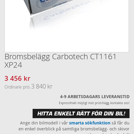
Bromsbelägg Carbotech CT1161
Hoppa
till
XP24
början
av
3 456 kr
Specialpris
bildgalleriet
3 840 kr
Ordinarie pris
4-9 ARBETSDAGARS LEVERANSTID
Expressfrakt möjligt mot pristillägg, kontakta oss!
HITTA ENKELT RÄTT FÖR DIN BIL!
Ange din bilmodell i vår
smarta sökfunktion
så får du
en enkel överblick på samtliga bromsbelägg- och skivor