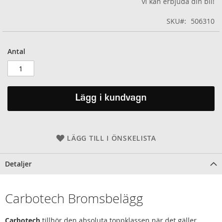
vi kan erbjuda din bil!
SKU
506310
Antal
Lägg i kundvagn
LÄGG TILL I ÖNSKELISTA
Detaljer
Carbotech Bromsbelägg
Carbotech
tillhör den absoluta toppklassen när det gäller