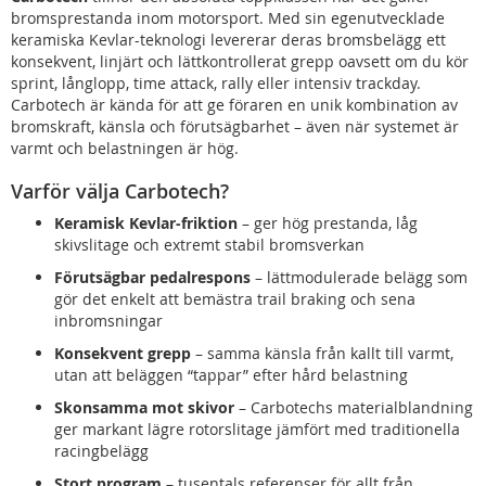
bromsprestanda inom motorsport. Med sin egenutvecklade
keramiska Kevlar-teknologi levererar deras bromsbelägg ett
konsekvent, linjärt och lättkontrollerat grepp oavsett om du kör
sprint, långlopp, time attack, rally eller intensiv trackday.
Carbotech är kända för att ge föraren en unik kombination av
bromskraft, känsla och förutsägbarhet – även när systemet är
varmt och belastningen är hög.
Varför välja Carbotech?
Keramisk Kevlar-friktion
– ger hög prestanda, låg
skivslitage och extremt stabil bromsverkan
Förutsägbar pedalrespons
– lättmodulerade belägg som
gör det enkelt att bemästra trail braking och sena
inbromsningar
Konsekvent grepp
– samma känsla från kallt till varmt,
utan att beläggen “tappar” efter hård belastning
Skonsamma mot skivor
– Carbotechs materialblandning
ger markant lägre rotorslitage jämfört med traditionella
racingbelägg
Stort program
– tusentals referenser för allt från