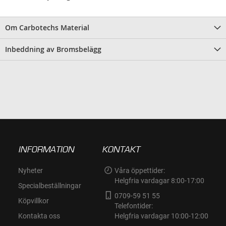
Om Carbotechs Material
Inbeddning av Bromsbelägg
INFORMATION
KONTAKT
Nyheter
Våra öppettider:
Helgfria vardagar 8:00-17:00
Specialbeställningar
0709-59 51 55
Köpvillkor
Telefontider:
Kontakta oss
Helgfria vardagar 10:00-12:00