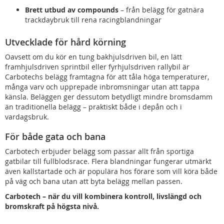
Brett utbud av compounds
– från belägg för gatnära
trackdaybruk till rena racingblandningar
Utvecklade för hård körning
Oavsett om du kör en tung bakhjulsdriven bil, en lätt
framhjulsdriven sprintbil eller fyrhjulsdriven rallybil är
Carbotechs belägg framtagna för att tåla höga temperaturer,
många varv och upprepade inbromsningar utan att tappa
känsla. Beläggen ger dessutom betydligt mindre bromsdamm
än traditionella belägg – praktiskt både i depån och i
vardagsbruk.
För både gata och bana
Carbotech erbjuder belägg som passar allt från sportiga
gatbilar till fullblodsrace. Flera blandningar fungerar utmärkt
även kallstartade och är populära hos förare som vill köra både
på väg och bana utan att byta belägg mellan passen.
Carbotech – när du vill kombinera kontroll, livslängd och
bromskraft på högsta nivå.