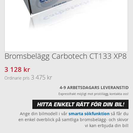
Bromsbelägg Carbotech CT133 XP8
Hoppa
till
början
3 128 kr
Specialpris
av
3 475 kr
Ordinarie pris
bildgalleriet
4-9 ARBETSDAGARS LEVERANSTID
Expressfrakt möjligt mot pristillägg, kontakta oss!
HITTA ENKELT RÄTT FÖR DIN BIL!
Ange din bilmodell i vår
smarta sökfunktion
så får du
en enkel överblick på samtliga bromsbelägg- och skivor
vi kan erbjuda din bil!