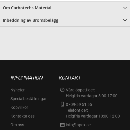
Om Carbotechs Material
Inbeddning av Bromsbelägg
INFORMATION
KONTAKT
Nyheter
Våra öppettider:
Helgfria vardagar 8:00-17:00
Specialbeställningar
0709-59 51 55
Köpvillkor
Telefontider:
Kontakta oss
Helgfria vardagar 10:00-12:00
Om oss
info@apex.se