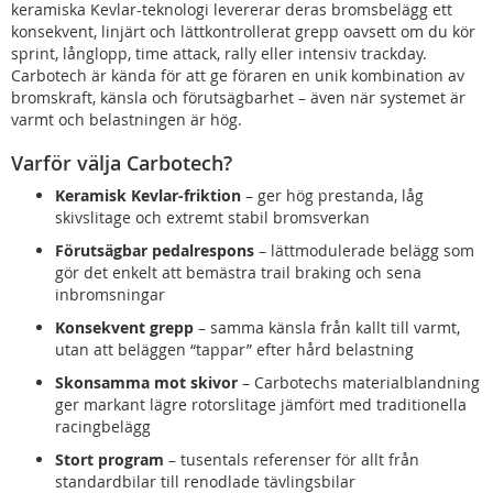
keramiska Kevlar-teknologi levererar deras bromsbelägg ett
konsekvent, linjärt och lättkontrollerat grepp oavsett om du kör
sprint, långlopp, time attack, rally eller intensiv trackday.
Carbotech är kända för att ge föraren en unik kombination av
bromskraft, känsla och förutsägbarhet – även när systemet är
varmt och belastningen är hög.
Varför välja Carbotech?
Keramisk Kevlar-friktion
– ger hög prestanda, låg
skivslitage och extremt stabil bromsverkan
Förutsägbar pedalrespons
– lättmodulerade belägg som
gör det enkelt att bemästra trail braking och sena
inbromsningar
Konsekvent grepp
– samma känsla från kallt till varmt,
utan att beläggen “tappar” efter hård belastning
Skonsamma mot skivor
– Carbotechs materialblandning
ger markant lägre rotorslitage jämfört med traditionella
racingbelägg
Stort program
– tusentals referenser för allt från
standardbilar till renodlade tävlingsbilar