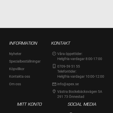
INFORMATION
KONTAKT
Nyheter
Våra öppettider:
Helgfria vardagar 8:00-17:00
Specialbeställningar
0709-59 51 55
Köpvillkor
Telefontider:
Kontakta oss
Helgfria vardagar 10:00-12:00
Om oss
info@apex.se
Västra Bockebäcksvägen 5A
291 73 Önnestad
MITT KONTO
SOCIAL MEDIA