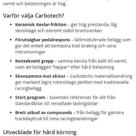
varmt och belastningen är hög.
Varför välja Carbotech?
Keramisk Kevlar-friktion
– ger hög prestanda, låg
skivslitage och extremt stabil bromsverkan
Förutsägbar pedalrespons
– lättmodulerade belägg som
gör det enkelt att bemästra trail braking och sena
inbromsningar
Konsekvent grepp
– samma känsla från kallt till varmt,
utan att beläggen “tappar” efter hård belastning
Skonsamma mot skivor
– Carbotechs materialblandning
ger markant lägre rotorslitage jämfört med traditionella
racingbelägg
Stort program
– tusentals referenser för allt från
standardbilar till renodlade tävlingsbilar
Brett utbud av compounds
– från belägg för gatnära
trackdaybruk till rena racingblandningar
Utvecklade för hård körning