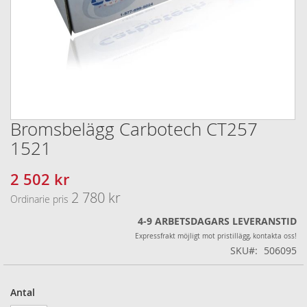
Bromsbelägg Carbotech CT257
Hoppa
till
1521
början
av
2 502 kr
Specialpris
bildgalleriet
2 780 kr
Ordinarie pris
4-9 ARBETSDAGARS LEVERANSTID
Expressfrakt möjligt mot pristillägg, kontakta oss!
SKU
506095
Antal