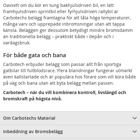
Oavsett om du kör en tung bakhjulsdriven bil, en lätt
framhjulsdriven sprintbil eller fyrhjulsdriven rallybil är
Carbotechs belägg framtagna för att tåla höga temperaturer,
många varv och upprepade inbromsningar utan att tappa
känsla. Beläggen ger dessutom betydligt mindre bromsdamm
än traditionella belägg – praktiskt både i depån och i
vardagsbruk.
För både gata och bana
Carbotech erbjuder belägg som passar allt från sportiga
gatbilar till fullblodsrace. Flera blandningar fungerar utmärkt
även kallstartade och är populära hos förare som vill köra både
på väg och bana utan att byta belägg mellan passen.
Carbotech – när du vill kombinera kontroll, livslängd och
bromskraft på högsta nivå.
Om Carbotechs Material
Inbeddning av Bromsbelägg