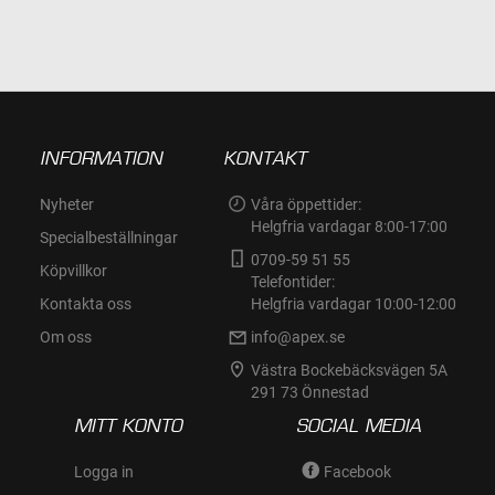
INFORMATION
KONTAKT
Nyheter
Våra öppettider:
Helgfria vardagar 8:00-17:00
Specialbeställningar
0709-59 51 55
Köpvillkor
Telefontider:
Kontakta oss
Helgfria vardagar 10:00-12:00
Om oss
info@apex.se
Västra Bockebäcksvägen 5A
291 73 Önnestad
MITT KONTO
SOCIAL MEDIA
Logga in
Facebook