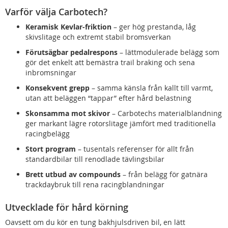
Varför välja Carbotech?
Keramisk Kevlar-friktion
– ger hög prestanda, låg
skivslitage och extremt stabil bromsverkan
Förutsägbar pedalrespons
– lättmodulerade belägg som
gör det enkelt att bemästra trail braking och sena
inbromsningar
Konsekvent grepp
– samma känsla från kallt till varmt,
utan att beläggen “tappar” efter hård belastning
Skonsamma mot skivor
– Carbotechs materialblandning
ger markant lägre rotorslitage jämfört med traditionella
racingbelägg
Stort program
– tusentals referenser för allt från
standardbilar till renodlade tävlingsbilar
Brett utbud av compounds
– från belägg för gatnära
trackdaybruk till rena racingblandningar
Utvecklade för hård körning
Oavsett om du kör en tung bakhjulsdriven bil, en lätt