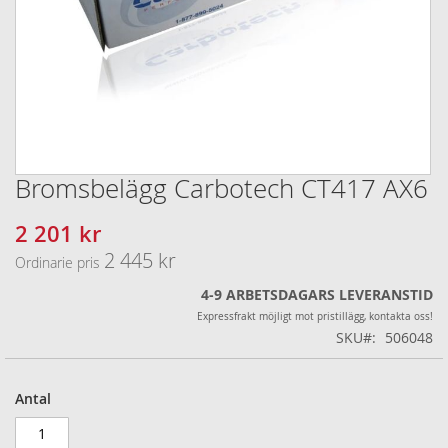
Bromsbelägg Carbotech CT417 AX6
Hoppa
till
början
2 201 kr
Specialpris
av
2 445 kr
Ordinarie pris
bildgalleriet
4-9 ARBETSDAGARS LEVERANSTID
Expressfrakt möjligt mot pristillägg, kontakta oss!
SKU
506048
Antal