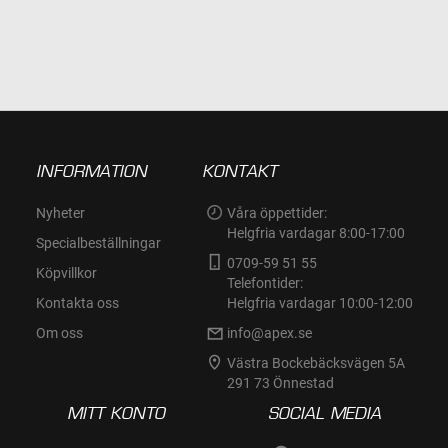
INFORMATION
KONTAKT
Nyheter
Våra öppettider:
Helgfria vardagar 8:00-17:00
Specialbeställningar
0709-59 51 55
Köpvillkor
Telefontider:
Kontakta oss
Helgfria vardagar 10:00-12:00
Om oss
info@apex.se
Västra Bockebäcksvägen 5A
291 73 Önnestad
MITT KONTO
SOCIAL MEDIA