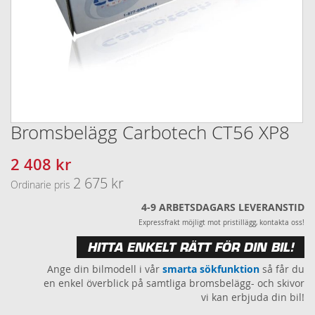
Bromsbelägg Carbotech CT56 XP8
Hoppa
till
början
2 408 kr
Specialpris
av
2 675 kr
Ordinarie pris
bildgalleriet
4-9 ARBETSDAGARS LEVERANSTID
Expressfrakt möjligt mot pristillägg, kontakta oss!
HITTA ENKELT RÄTT FÖR DIN BIL!
Ange din bilmodell i vår
smarta sökfunktion
så får du
en enkel överblick på samtliga bromsbelägg- och skivor
vi kan erbjuda din bil!