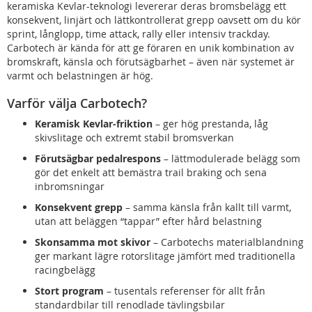
keramiska Kevlar-teknologi levererar deras bromsbelägg ett
konsekvent, linjärt och lättkontrollerat grepp oavsett om du kör
sprint, långlopp, time attack, rally eller intensiv trackday.
Carbotech är kända för att ge föraren en unik kombination av
bromskraft, känsla och förutsägbarhet – även när systemet är
varmt och belastningen är hög.
Varför välja Carbotech?
Keramisk Kevlar-friktion
– ger hög prestanda, låg
skivslitage och extremt stabil bromsverkan
Förutsägbar pedalrespons
– lättmodulerade belägg som
gör det enkelt att bemästra trail braking och sena
inbromsningar
Konsekvent grepp
– samma känsla från kallt till varmt,
utan att beläggen “tappar” efter hård belastning
Skonsamma mot skivor
– Carbotechs materialblandning
ger markant lägre rotorslitage jämfört med traditionella
racingbelägg
Stort program
– tusentals referenser för allt från
standardbilar till renodlade tävlingsbilar