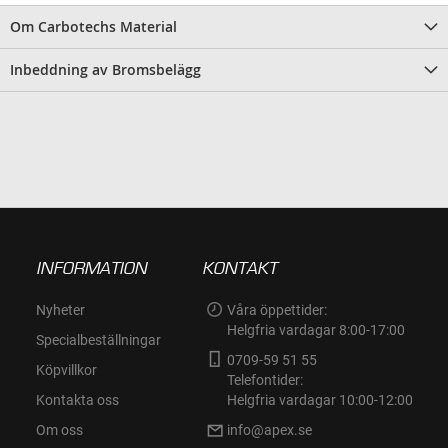
Om Carbotechs Material
Inbeddning av Bromsbelägg
INFORMATION
KONTAKT
Nyheter
Våra öppettider:
Helgfria vardagar 8:00-17:00
Specialbeställningar
0709-59 51 55
Köpvillkor
Telefontider:
Kontakta oss
Helgfria vardagar 10:00-12:00
Om oss
info@apex.se