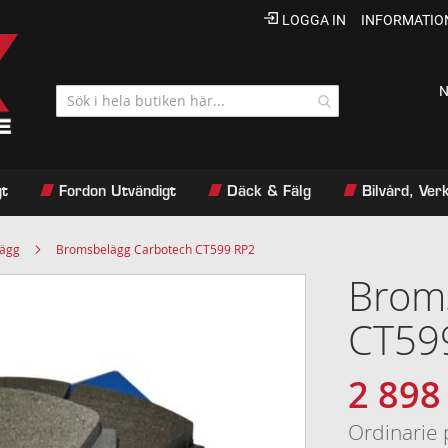
LOGGA IN
INFORMATIO
N
gt
Fordon Utvändigt
Däck & Fälg
Bilvård, Ve
lägg
Bromsbelägg Carbotech CT599 RP2
Brom
CT59
2 898
Specialpri
Ordinarie 