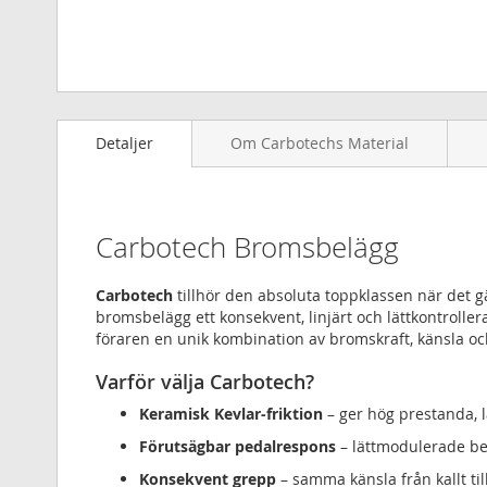
Hoppa
till
Detaljer
Om Carbotechs Material
början
av
bildgalleriet
Carbotech Bromsbelägg
Carbotech
tillhör den absoluta toppklassen när det 
bromsbelägg ett konsekvent, linjärt och lättkontrollera
föraren en unik kombination av bromskraft, känsla oc
Varför välja Carbotech?
Keramisk Kevlar-friktion
– ger hög prestanda, l
Förutsägbar pedalrespons
– lättmodulerade be
Konsekvent grepp
– samma känsla från kallt til