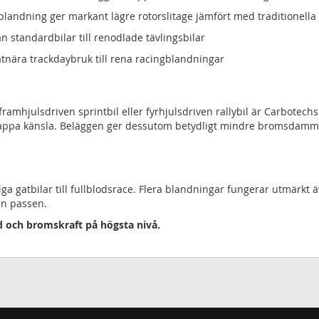
landning ger markant lägre rotorslitage jämfört med traditionella
ån standardbilar till renodlade tävlingsbilar
atnära trackdaybruk till rena racingblandningar
framhjulsdriven sprintbil eller fyrhjulsdriven rallybil är Carbotech
ppa känsla. Beläggen ger dessutom betydligt mindre bromsdamm än 
a gatbilar till fullblodsrace. Flera blandningar fungerar utmärkt ä
an passen.
gd och bromskraft på högsta nivå.