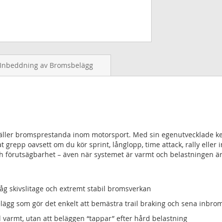
Inbeddning av Bromsbelägg
gäller bromsprestanda inom motorsport. Med sin egenutvecklade ke
t grepp oavsett om du kör sprint, långlopp, time attack, rally eller 
h förutsägbarhet – även när systemet är varmt och belastningen är
åg skivslitage och extremt stabil bromsverkan
lägg som gör det enkelt att bemästra trail braking och sena inbro
l varmt, utan att beläggen “tappar” efter hård belastning