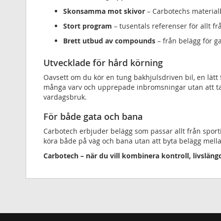
Skonsamma mot skivor
– Carbotechs materialb
Stort program
– tusentals referenser för allt fr
Brett utbud av compounds
– från belägg för g
Utvecklade för hård körning
Oavsett om du kör en tung bakhjulsdriven bil, en lätt 
många varv och upprepade inbromsningar utan att ta
vardagsbruk.
För både gata och bana
Carbotech erbjuder belägg som passar allt från sportig
köra både på väg och bana utan att byta belägg mell
Carbotech – när du vill kombinera kontroll, livslän