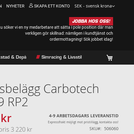
Valuta
SEK - svensk krona
N
NYHETER
SKAPA ETT KONTO
JOBBA HOS OSS!
u söker vi en ny medarbetare att sätta i pole position där man
verkligen gör skillnad: nämligen i kundtjänst och
ordermottagning!
Sök jobbet idag!
Min kundv
rkstad & Depå
Simracing & Livsstil
sbelägg Carbotech
9 RP2
 kr
s
4-9 ARBETSDAGARS LEVERANSTID
Expressfrakt möjligt mot pristillägg, kontakta oss!
pris
3 220 kr
SKU
506060