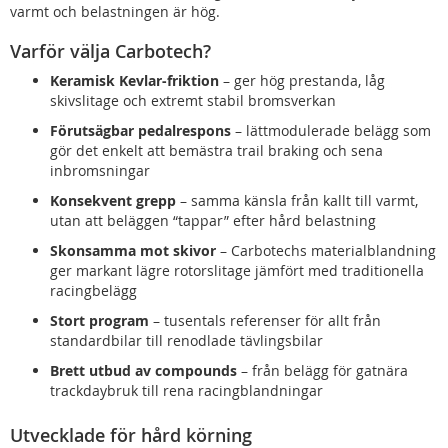
varmt och belastningen är hög.
Varför välja Carbotech?
Keramisk Kevlar-friktion
– ger hög prestanda, låg
skivslitage och extremt stabil bromsverkan
Förutsägbar pedalrespons
– lättmodulerade belägg som
gör det enkelt att bemästra trail braking och sena
inbromsningar
Konsekvent grepp
– samma känsla från kallt till varmt,
utan att beläggen “tappar” efter hård belastning
Skonsamma mot skivor
– Carbotechs materialblandning
ger markant lägre rotorslitage jämfört med traditionella
racingbelägg
Stort program
– tusentals referenser för allt från
standardbilar till renodlade tävlingsbilar
Brett utbud av compounds
– från belägg för gatnära
trackdaybruk till rena racingblandningar
Utvecklade för hård körning