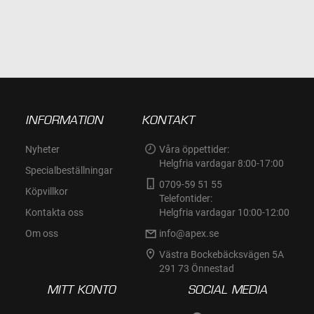
INFORMATION
KONTAKT
Nyheter
Våra öppettider:
Helgfria vardagar 8:00-17:00
Specialbeställningar
0709-59 51 55
Köpvillkor
Telefontider:
Kontakta oss
Helgfria vardagar 10:00-12:00
Om oss
info@apex.se
Västra Bockebäcksvägen 5A
291 73 Önnestad
MITT KONTO
SOCIAL MEDIA