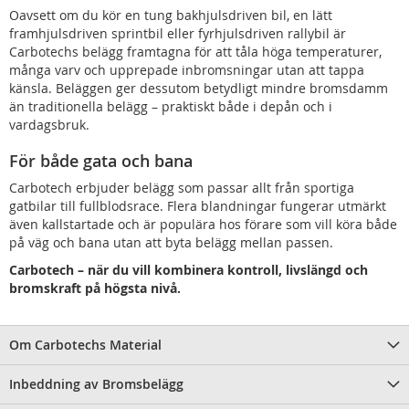
Oavsett om du kör en tung bakhjulsdriven bil, en lätt
framhjulsdriven sprintbil eller fyrhjulsdriven rallybil är
Carbotechs belägg framtagna för att tåla höga temperaturer,
många varv och upprepade inbromsningar utan att tappa
känsla. Beläggen ger dessutom betydligt mindre bromsdamm
än traditionella belägg – praktiskt både i depån och i
vardagsbruk.
För både gata och bana
Carbotech erbjuder belägg som passar allt från sportiga
gatbilar till fullblodsrace. Flera blandningar fungerar utmärkt
även kallstartade och är populära hos förare som vill köra både
på väg och bana utan att byta belägg mellan passen.
Carbotech – när du vill kombinera kontroll, livslängd och
bromskraft på högsta nivå.
Om Carbotechs Material
Inbeddning av Bromsbelägg