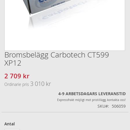
Bromsbelägg Carbotech CT599
Hoppa
till
XP12
början
av
2 709 kr
Specialpris
bildgalleriet
3 010 kr
Ordinarie pris
4-9 ARBETSDAGARS LEVERANSTID
Expressfrakt möjligt mot pristillägg, kontakta oss!
SKU
506059
Antal