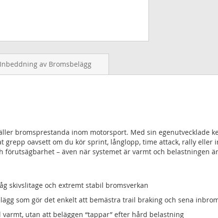
Inbeddning av Bromsbelägg
gäller bromsprestanda inom motorsport. Med sin egenutvecklade ke
t grepp oavsett om du kör sprint, långlopp, time attack, rally eller 
h förutsägbarhet – även när systemet är varmt och belastningen är
åg skivslitage och extremt stabil bromsverkan
lägg som gör det enkelt att bemästra trail braking och sena inbro
l varmt, utan att beläggen “tappar” efter hård belastning