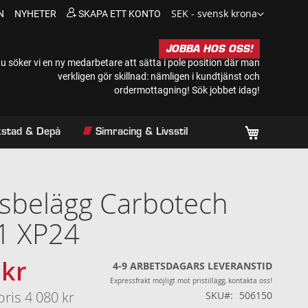
Valuta
SEK - svensk krona
N
NYHETER
SKAPA ETT KONTO
JOBBA HOS OSS!
u söker vi en ny medarbetare att sätta i pole position där man
verkligen gör skillnad: nämligen i kundtjänst och
ordermottagning!
Sök jobbet idag!
Min kundv
rkstad & Depå
Simracing & Livsstil
sbelägg Carbotech
1 XP24
 kr
s
4-9 ARBETSDAGARS LEVERANSTID
Expressfrakt möjligt mot pristillägg, kontakta oss!
pris
4 080 kr
SKU
506150