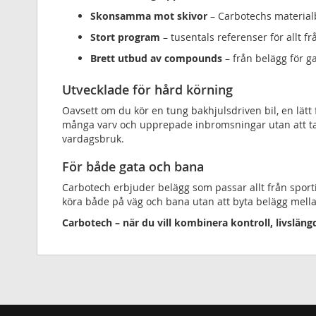
Skonsamma mot skivor
– Carbotechs materialb
Stort program
– tusentals referenser för allt fr
Brett utbud av compounds
– från belägg för g
Utvecklade för hård körning
Oavsett om du kör en tung bakhjulsdriven bil, en lätt 
många varv och upprepade inbromsningar utan att ta
vardagsbruk.
För både gata och bana
Carbotech erbjuder belägg som passar allt från sportig
köra både på väg och bana utan att byta belägg mell
Carbotech – när du vill kombinera kontroll, livslän