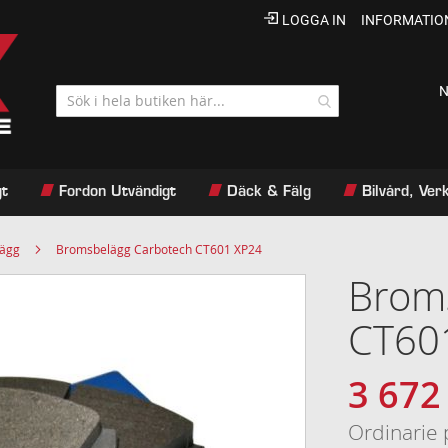
LOGGA IN
INFORMATIO
N
gt
Fordon Utvändigt
Däck & Fälg
Bilvård, Ve
lägg
Bromsbelägg Carbotech CT601 XP24
Brom
CT60
3 672
Specialpri
Ordinarie 