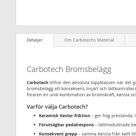
Hoppa
till
Detaljer
Om Carbotechs Material
början
av
bildgalleriet
Carbotech Bromsbelägg
Carbotech
tillhör den absoluta toppklassen när det 
bromsbelägg ett konsekvent, linjärt och lättkontrollera
föraren en unik kombination av bromskraft, känsla oc
Varför välja Carbotech?
Keramisk Kevlar-friktion
– ger hög prestanda, l
Förutsägbar pedalrespons
– lättmodulerade be
Konsekvent grepp
– samma känsla från kallt til