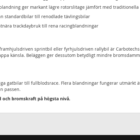
landning ger markant lägre rotorslitage jämfört med traditionella
ån standardbilar till renodlade tävlingsbilar
atnära trackdaybruk till rena racingblandningar
framhjulsdriven sprintbil eller fyrhjulsdriven rallybil är Carbotech
ppa känsla. Beläggen ger dessutom betydligt mindre bromsdamm än 
a gatbilar till fullblodsrace. Flera blandningar fungerar utmärkt ä
an passen.
gd och bromskraft på högsta nivå.