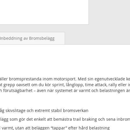
Inbeddning av Bromsbelägg
gäller bromsprestanda inom motorsport. Med sin egenutvecklade ke
t grepp oavsett om du kör sprint, långlopp, time attack, rally eller 
h förutsägbarhet – även när systemet är varmt och belastningen är
åg skivslitage och extremt stabil bromsverkan
lägg som gör det enkelt att bemästra trail braking och sena inbro
l varmt, utan att beläggen “tappar” efter hård belastning