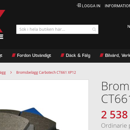
LOGGA IN
INFORMATIO
N
gt
Fordon Utvändigt
Däck & Fälg
Bilvård, Ve
lägg
Bromsbelägg Carbotech CT661 XP12
Brom
CT66
2 538
Specialpri
Ordinarie 