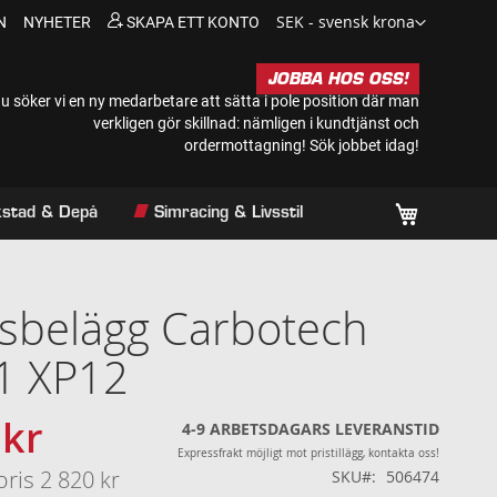
Valuta
SEK - svensk krona
N
NYHETER
SKAPA ETT KONTO
JOBBA HOS OSS!
u söker vi en ny medarbetare att sätta i pole position där man
verkligen gör skillnad: nämligen i kundtjänst och
ordermottagning!
Sök jobbet idag!
Min kundv
rkstad & Depå
Simracing & Livsstil
sbelägg Carbotech
1 XP12
 kr
s
4-9 ARBETSDAGARS LEVERANSTID
Expressfrakt möjligt mot pristillägg, kontakta oss!
pris
2 820 kr
SKU
506474