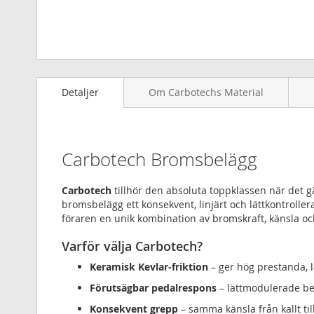
Hoppa
till
Detaljer
Om Carbotechs Material
början
av
bildgalleriet
Carbotech Bromsbelägg
Carbotech
tillhör den absoluta toppklassen när det 
bromsbelägg ett konsekvent, linjärt och lättkontrollera
föraren en unik kombination av bromskraft, känsla oc
Varför välja Carbotech?
Keramisk Kevlar-friktion
– ger hög prestanda, l
Förutsägbar pedalrespons
– lättmodulerade be
Konsekvent grepp
– samma känsla från kallt til