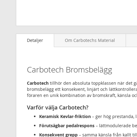
Hoppa
till
Detaljer
Om Carbotechs Material
början
av
bildgalleriet
Carbotech Bromsbelägg
Carbotech
tillhör den absoluta toppklassen när det 
bromsbelägg ett konsekvent, linjärt och lättkontrollera
föraren en unik kombination av bromskraft, känsla oc
Varför välja Carbotech?
Keramisk Kevlar-friktion
– ger hög prestanda, l
Förutsägbar pedalrespons
– lättmodulerade be
Konsekvent grepp
– samma känsla från kallt til