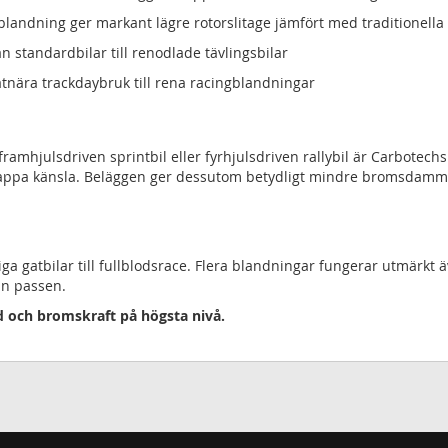
landning ger markant lägre rotorslitage jämfört med traditionella
ån standardbilar till renodlade tävlingsbilar
atnära trackdaybruk till rena racingblandningar
framhjulsdriven sprintbil eller fyrhjulsdriven rallybil är Carbotech
ppa känsla. Beläggen ger dessutom betydligt mindre bromsdamm än 
a gatbilar till fullblodsrace. Flera blandningar fungerar utmärkt ä
an passen.
gd och bromskraft på högsta nivå.