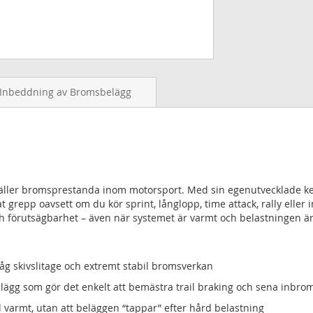
Inbeddning av Bromsbelägg
gäller bromsprestanda inom motorsport. Med sin egenutvecklade ke
t grepp oavsett om du kör sprint, långlopp, time attack, rally eller 
h förutsägbarhet – även när systemet är varmt och belastningen är
åg skivslitage och extremt stabil bromsverkan
lägg som gör det enkelt att bemästra trail braking och sena inbro
l varmt, utan att beläggen “tappar” efter hård belastning