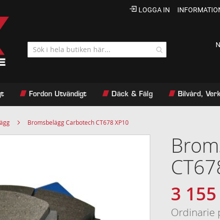
LOGGA IN
INFORMATIO
N
gt
Fordon Utvändigt
Däck & Fälg
Bilvård, Ve
lägg
Bromsbelägg Carbotech CT678 XP10
Brom
CT67
3 155
Specialpri
Ordinarie 