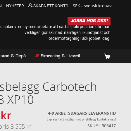
Valuta
SEK - svensk krona
N
NYHETER
SKAPA ETT KONTO
JOBBA HOS OSS!
u söker vi en ny medarbetare att sätta i pole position där man
verkligen gör skillnad: nämligen i kundtjänst och
ordermottagning!
Sök jobbet idag!
Min kundv
rkstad & Depå
Simracing & Livsstil
sbelägg Carbotech
8 XP10
 kr
s
4-9 ARBETSDAGARS LEVERANSTID
Expressfrakt möjligt mot pristillägg, kontakta oss!
pris
3 505 kr
SKU
506417