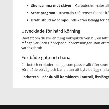
Skonsamma mot skivor
– Carbotechs materialb
Stort program
– tusentals referenser för allt fr
Brett utbud av compounds
– från belägg för g
Utvecklade för hård körning
Oavsett om du kör en tung bakhjulsdriven bil, en lätt 
många varv och upprepade inbromsningar utan att ta
vardagsbruk.
För både gata och bana
Carbotech erbjuder belägg som passar allt från sportig
köra både på väg och bana utan att byta belägg mell
Carbotech – när du vill kombinera kontroll, livslän