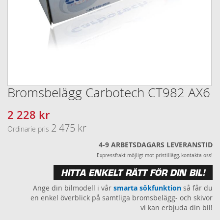
Bromsbelägg Carbotech CT982 AX6
Hoppa
till
början
2 228 kr
Specialpris
av
2 475 kr
Ordinarie pris
bildgalleriet
4-9 ARBETSDAGARS LEVERANSTID
Expressfrakt möjligt mot pristillägg, kontakta oss!
HITTA ENKELT RÄTT FÖR DIN BIL!
Ange din bilmodell i vår
smarta sökfunktion
så får du
en enkel överblick på samtliga bromsbelägg- och skivor
vi kan erbjuda din bil!