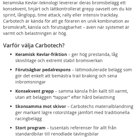
keramiska Kevlar-teknologi levererar deras bromsbelägg ett
konsekvent, linjärt och lättkontrollerat grepp oavsett om du kör
sprint, långlopp, time attack, rally eller intensiv trackday.
Carbotech är kända för att ge föraren en unik kombination av
bromskraft, känsla och förutsägbarhet – även när systemet är
varmt och belastningen är hög.
Varför välja Carbotech?
Keramisk Kevlar-friktion
– ger hög prestanda, låg
skivslitage och extremt stabil bromsverkan
Förutsägbar pedalrespons
– lättmodulerade belägg som
gör det enkelt att bemästra trail braking och sena
inbromsningar
Konsekvent grepp
– samma känsla från kallt till varmt,
utan att beläggen “tappar” efter hård belastning
Skonsamma mot skivor
– Carbotechs materialblandning
ger markant lägre rotorslitage jämfört med traditionella
racingbelägg
Stort program
– tusentals referenser för allt från
standardbilar till renodlade tävlingsbilar