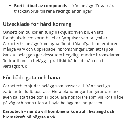
Brett utbud av compounds
– från belägg för gatnära
trackdaybruk till rena racingblandningar
Utvecklade för hård körning
Oavsett om du kör en tung bakhjulsdriven bil, en lätt
framhjulsdriven sprintbil eller fyrhjulsdriven rallybil är
Carbotechs belägg framtagna för att tåla höga temperaturer,
många varv och upprepade inbromsningar utan att tappa
känsla. Beläggen ger dessutom betydligt mindre bromsdamm
än traditionella belägg – praktiskt både i depån och i
vardagsbruk.
För både gata och bana
Carbotech erbjuder belägg som passar allt från sportiga
gatbilar till fullblodsrace. Flera blandningar fungerar utmärkt
även kallstartade och är populära hos förare som vill köra både
på väg och bana utan att byta belägg mellan passen.
Carbotech – när du vill kombinera kontroll, livslängd och
bromskraft på högsta nivå.