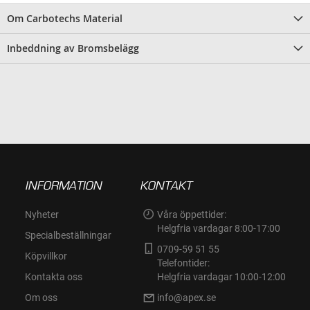
Om Carbotechs Material
Inbeddning av Bromsbelägg
INFORMATION
KONTAKT
Nyheter
Våra öppettider:
Helgfria vardagar 8:00-17:00
Specialbeställningar
0709-59 51 55
Köpvillkor
Telefontider:
Kontakta oss
Helgfria vardagar 10:00-12:00
Om oss
info@apex.se