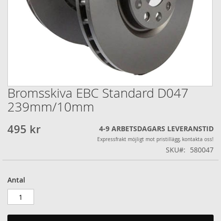
Bromsskiva EBC Standard D047
Hoppa
till
239mm/10mm
början
av
495 kr
4-9 ARBETSDAGARS LEVERANSTID
bildgalleriet
Expressfrakt möjligt mot pristillägg, kontakta oss!
SKU
580047
Antal