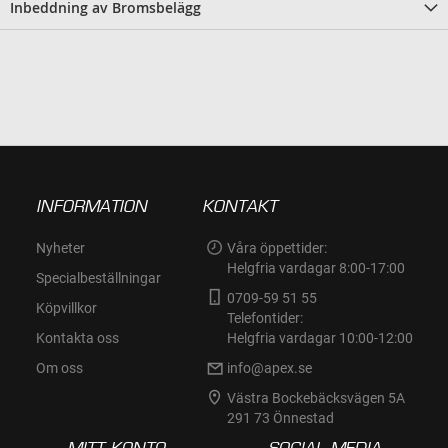
Inbeddning av Bromsbelägg
INFORMATION
KONTAKT
Nyheter
Våra öppettider:
Helgfria vardagar 8:00-17:00
Specialbeställningar
0709-59 51 55
Köpvillkor
Telefontider:
Kontakta oss
Helgfria vardagar 10:00-12:00
Om oss
info@apex.se
Västra Bockebäcksvägen 5A
291 73 Önnestad