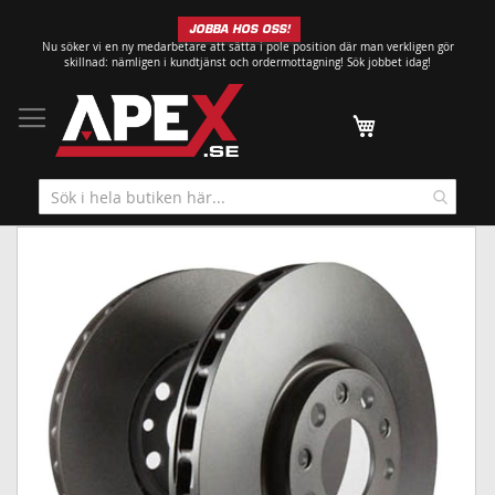
Hoppa
JOBBA HOS OSS!
till
Nu söker vi en ny medarbetare att sätta i pole position där man verkligen gör
innehållet
skillnad: nämligen i kundtjänst och ordermottagning!
Sök jobbet idag!
Min kundvagn
Hoppa
till
slutet
av
bildgalleriet