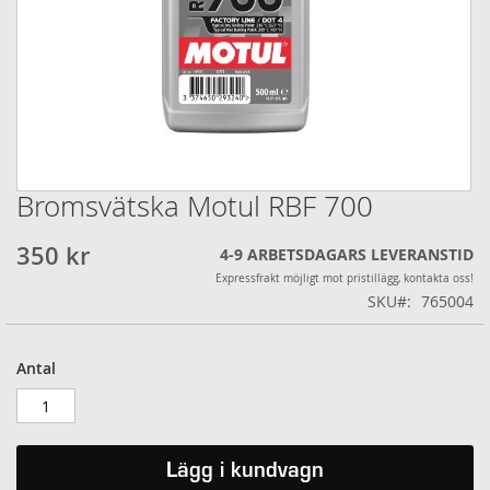
Bromsvätska Motul RBF 700
Hoppa
till
början
350 kr
4-9 ARBETSDAGARS LEVERANSTID
av
Expressfrakt möjligt mot pristillägg, kontakta oss!
bildgalleriet
SKU
765004
Antal
Lägg i kundvagn