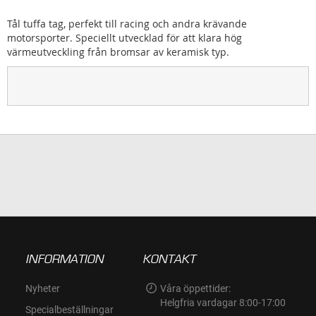
Tål tuffa tag, perfekt till racing och andra krävande
motorsporter. Speciellt utvecklad för att klara hög
värmeutveckling från bromsar av keramisk typ.
INFORMATION
KONTAKT
Nyheter
Våra öppettider:
Helgfria vardagar 8:00-17:00
Specialbeställningar