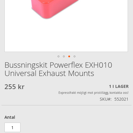
Bussningskit Powerflex EXH010
Hoppa
till
Universal Exhaust Mounts
början
av
255 kr
1
I LAGER
bildgalleriet
Expressfrakt möjligt mot pristillägg, kontakta oss!
SKU
552021
Antal