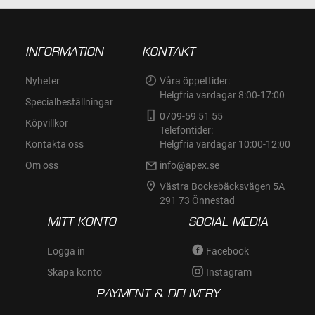
INFORMATION
KONTAKT
Nyheter
Våra öppettider:
Helgfria vardagar 8:00-17:00
Specialbeställningar
0709-59 51 55
Köpvillkor
Telefontider:
Kontakta oss
Helgfria vardagar 10:00-12:00
Om oss
info@apex.se
Västra Bockebäcksvägen 5A
291 73 Önnestad
MITT KONTO
SOCIAL MEDIA
Logga in
Facebook
Skapa konto
Instagram
PAYMENT & DELIVERY