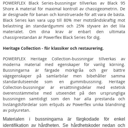
POWERFLEX Black Series-bussningar tillverkas av Black 95
Shore A material för maximal kontroll av chassigeometrin. De
är designade för banan och konstruerade för att vara de bästa.
Black Series kan vara upp till 80% mer motståndskraftig mot
belastning än standardgummi och 25% styvare än det lila
materialet. Om dina krav är enbart den ultimata
chassiprestandan är Powerflex Black Series för dig.
Heritage Collection - för klassiker och restaurering.
POWERFLEX Heritage Collection-bussningar tillverkas av
moderna material med egenskaper för vanlig körning.
Bussningarna är färgade mörkgråa och ger bättre
vägegenskaper på samlarbilar men bibehåller samma
standardutseende som en gummibussning. Heritage
Collection-bussningar är ersättningsdelar med estetisk
överensstämmelse med utseendet på den ursprungliga
bussningen samtidigt som den har alla prestanda och
livslängdsfördelar som erbjuds av Powerflex unika blandning
av polyuretan.
Materialen i bussningarna är färgkodade för enkel
identifikation av hårdheten. Se hårdhetskoder nedan och