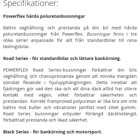
Specifikationer:
Powerflex hårda poluretanbussningar
Bättre väghållning och prestanda på din bil med hårda
poluretanbussningar från Powerflex.
Bussningar
finns i tre
olika serier anpassade för allt från standardbilar till rena
tävlingsbilar.
Road Series - för standardbilar och lättare bankörning.
POWERFLEX Road Series-bussningar förbättrar din bils
väghållning och chassiprestanda genom att minska mängden
oönskat flexande i hjulupphängningen. Detta innebär att
fjädringen gör vad den ska och att dina däck alltid har större
kontakt med vägen, vilket förbättrar säkerheten och
prestandan. Korrekt framprovad polyuretan är lika bra om inte
bättre mot buller och vibrationer jämfört med slitet gummi.
Road Series bussningar erbjuder förlängd däcklivslängd,
förbättrad prestanda och ökad säkerhet.
Black Series - för bankörning och motorsport.