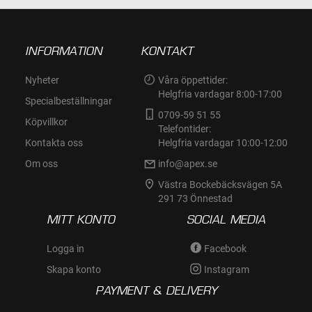
INFORMATION
KONTAKT
Nyheter
Våra öppettider:
Helgfria vardagar 8:00-17:00
Specialbeställningar
0709-59 51 55
Köpvillkor
Telefontider:
Kontakta oss
Helgfria vardagar 10:00-12:00
Om oss
info@apex.se
Västra Bockebäcksvägen 5A
291 73 Önnestad
MITT KONTO
SOCIAL MEDIA
Logga in
Facebook
Skapa konto
Instagram
PAYMENT & DELIVERY