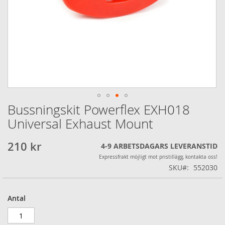
Bussningskit Powerflex EXH018
Hoppa
till
Universal Exhaust Mount
början
av
210 kr
4-9 ARBETSDAGARS LEVERANSTID
bildgalleriet
Expressfrakt möjligt mot pristillägg, kontakta oss!
SKU
552030
Antal