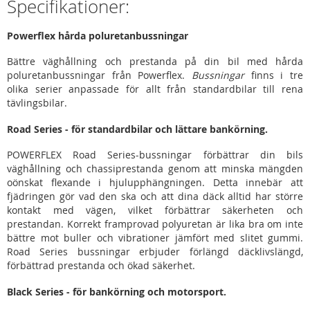
Specifikationer:
Powerflex hårda poluretanbussningar
Bättre väghållning och prestanda på din bil med hårda
poluretanbussningar från Powerflex.
Bussningar
finns i tre
olika serier anpassade för allt från standardbilar till rena
tävlingsbilar.
Road Series - för standardbilar och lättare bankörning.
POWERFLEX Road Series-bussningar förbättrar din bils
väghållning och chassiprestanda genom att minska mängden
oönskat flexande i hjulupphängningen. Detta innebär att
fjädringen gör vad den ska och att dina däck alltid har större
kontakt med vägen, vilket förbättrar säkerheten och
prestandan. Korrekt framprovad polyuretan är lika bra om inte
bättre mot buller och vibrationer jämfört med slitet gummi.
Road Series bussningar erbjuder förlängd däcklivslängd,
förbättrad prestanda och ökad säkerhet.
Black Series - för bankörning och motorsport.