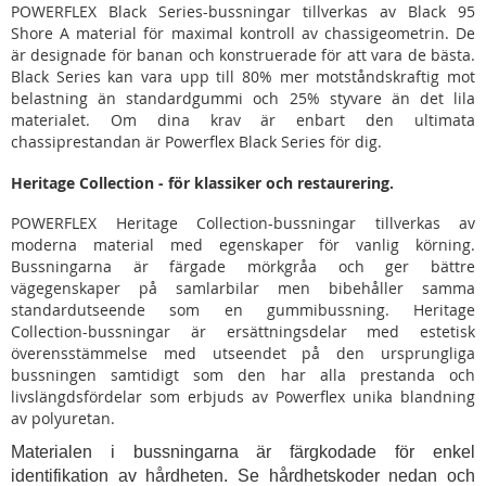
POWERFLEX Black Series-bussningar tillverkas av Black 95
Shore A material för maximal kontroll av chassigeometrin. De
är designade för banan och konstruerade för att vara de bästa.
Black Series kan vara upp till 80% mer motståndskraftig mot
belastning än standardgummi och 25% styvare än det lila
materialet. Om dina krav är enbart den ultimata
chassiprestandan är Powerflex Black Series för dig.
Heritage Collection - för klassiker och restaurering.
POWERFLEX Heritage Collection-bussningar tillverkas av
moderna material med egenskaper för vanlig körning.
Bussningarna är färgade mörkgråa och ger bättre
vägegenskaper på samlarbilar men bibehåller samma
standardutseende som en gummibussning. Heritage
Collection-bussningar är ersättningsdelar med estetisk
överensstämmelse med utseendet på den ursprungliga
bussningen samtidigt som den har alla prestanda och
livslängdsfördelar som erbjuds av Powerflex unika blandning
av polyuretan.
Materialen i bussningarna är färgkodade för enkel
identifikation av hårdheten. Se hårdhetskoder nedan och