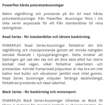
Powerflex hårda poluretanbussningar
Bättre väghållning och prestanda på din bil med hårda
poluretanbussningar från Powerflex.
Bussningar
finns i tre
olika serier anpassade för allt från standardbilar till rena
tävlingsbilar.
Road Series - för standardbilar och lättare bankörning.
POWERFLEX Road Series-bussningar förbättrar din bils
väghållning och chassiprestanda genom att minska mängden
oönskat flexande i hjulupphängningen. Detta innebär att
fjädringen gör vad den ska och att dina däck alltid har större
kontakt med vägen, vilket förbättrar säkerheten och
prestandan. Korrekt framprovad polyuretan är lika bra om inte
bättre mot buller och vibrationer jämfört med slitet gummi.
Road Series bussningar erbjuder förlängd däcklivslängd,
förbättrad prestanda och ökad säkerhet.
Black Series - för bankörning och motorsport.
POWERFLEX Black Series-bussningar tillverkas av Black 95