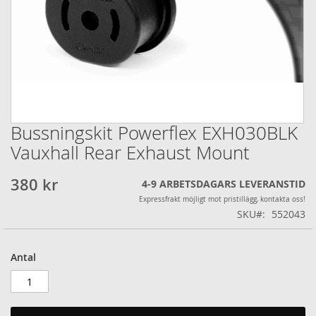
Bussningskit Powerflex EXH030BLK
Hoppa
till
Vauxhall Rear Exhaust Mount
början
av
380 kr
4-9 ARBETSDAGARS LEVERANSTID
bildgalleriet
Expressfrakt möjligt mot pristillägg, kontakta oss!
SKU
552043
Antal