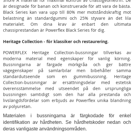
Shore A material för maximal kontroll av chassigeometrin. De
är designade för banan och konstruerade för att vara de bästa.
Black Series kan vara upp till 80% mer motståndskraftig mot
belastning än standardgummi och 25% styvare än det lila
materialet. Om dina krav är enbart den ultimata
chassiprestandan är Powerflex Black Series för dig.
Heritage Collection - för klassiker och restaurering.
POWERFLEX Heritage Collection-bussningar tillverkas av
moderna material med egenskaper för vanlig körning.
Bussningarna är färgade mörkgråa och ger bättre
vägegenskaper på samlarbilar men bibehåller samma
standardutseende som en gummibussning. Heritage
Collection-bussningar är ersättningsdelar med estetisk
överensstämmelse med utseendet på den ursprungliga
bussningen samtidigt som den har alla prestanda och
livslängdsfördelar som erbjuds av Powerflex unika blandning
av polyuretan.
Materialen i bussningarna är färgkodade för enkel
identifikation av hårdheten. Se hårdhetskoder nedan och
deras vanligaste användningsområden.