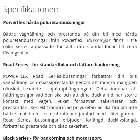
Specifikationer:
Powerflex hårda poluretanbussningar
Bättre väghållning och prestanda på din bil med hårda
poluretanbussningar från Powerflex.
Bussningar
finns i tre
olika serier anpassade för allt från standardbilar till rena
tävlingsbilar.
Road Series - för standardbilar och lättare bankörning.
POWERFLEX Road Series-bussningar förbättrar din bils
väghållning och chassiprestanda genom att minska mängden
oönskat flexande i hjulupphängningen. Detta innebär att
fjädringen gör vad den ska och att dina däck alltid har större
kontakt med vägen, vilket förbättrar säkerheten och
prestandan. Korrekt framprovad polyuretan är lika bra om inte
bättre mot buller och vibrationer jämfört med slitet gummi.
Road Series bussningar erbjuder förlängd däcklivslängd,
förbättrad prestanda och ökad säkerhet.
Black Series - för bankörning och motorsport.