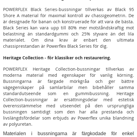
POWERFLEX Black Series-bussningar tillverkas av Black 95
Shore A material för maximal kontroll av chassigeometrin. De
är designade för banan och konstruerade för att vara de bästa.
Black Series kan vara upp till 80% mer motståndskraftig mot
belastning än standardgummi och 25% styvare än det lila
materialet. Om dina krav är enbart den ultimata
chassiprestandan är Powerflex Black Series för dig.
Heritage Collection - för klassiker och restaurering.
POWERFLEX Heritage Collection-bussningar tillverkas av
moderna material med egenskaper för vanlig körning.
Bussningarna är färgade mörkgråa och ger bättre
vägegenskaper på samlarbilar men bibehåller samma
standardutseende som en gummibussning. Heritage
Collection-bussningar är ersättningsdelar med estetisk
överensstämmelse med utseendet på den ursprungliga
bussningen samtidigt som den har alla prestanda och
livslängdsfördelar som erbjuds av Powerflex unika blandning
av polyuretan.
Materialen i bussningarna är färgkodade för enkel