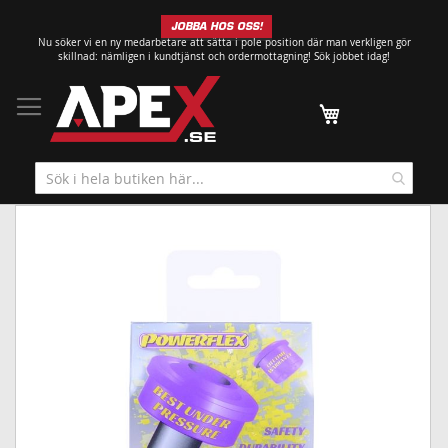
Hoppa
JOBBA HOS OSS!
till
Nu söker vi en ny medarbetare att sätta i pole position där man verkligen gör
innehållet
skillnad: nämligen i kundtjänst och ordermottagning!
Sök jobbet idag!
Min kundvagn
Hoppa
till
slutet
av
bildgalleriet