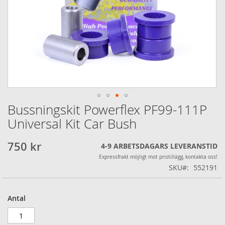
Bussningskit Powerflex PF99-111P
Hoppa
till
Universal Kit Car Bush
början
av
750 kr
4-9 ARBETSDAGARS LEVERANSTID
bildgalleriet
Expressfrakt möjligt mot pristillägg, kontakta oss!
SKU
552191
Antal