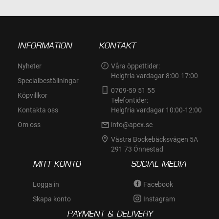
INFORMATION
KONTAKT
Nyheter
Våra öppettider:
Helgfria vardagar 8:00-17:00
Specialbeställningar
0709-59 51 55
Köpvillkor
Telefontider:
Kontakta oss
Helgfria vardagar 10:00-12:00
Om oss
info@apex.se
Västra Bockebäcksvägen 5A
291 73 Önnestad
MITT KONTO
SOCIAL MEDIA
Logga in
Facebook
Skapa konto
Instagram
PAYMENT & DELIVERY