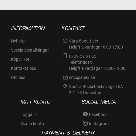
INFORMATION
KONTAKT
Nyheter
Våra öppettider:
Helgfria vardagar 8:00-17:00
Specialbeställningar
0709-59 51 55
Köpvillkor
Telefontider:
Kontakta oss
Helgfria vardagar 10:00-12:00
Om oss
info@apex.se
Västra Bockebäcksvägen 5A
291 73 Önnestad
MITT KONTO
SOCIAL MEDIA
Logga in
Facebook
Skapa konto
Instagram
PAYMENT & DELIVERY