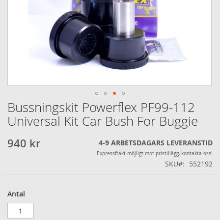
Bussningskit Powerflex PF99-112
Hoppa
till
Universal Kit Car Bush For Buggie
början
av
940 kr
4-9 ARBETSDAGARS LEVERANSTID
bildgalleriet
Expressfrakt möjligt mot pristillägg, kontakta oss!
SKU
552192
Antal