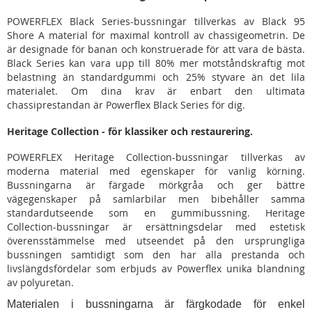
POWERFLEX Black Series-bussningar tillverkas av Black 95
Shore A material för maximal kontroll av chassigeometrin. De
är designade för banan och konstruerade för att vara de bästa.
Black Series kan vara upp till 80% mer motståndskraftig mot
belastning än standardgummi och 25% styvare än det lila
materialet. Om dina krav är enbart den ultimata
chassiprestandan är Powerflex Black Series för dig.
Heritage Collection - för klassiker och restaurering.
POWERFLEX Heritage Collection-bussningar tillverkas av
moderna material med egenskaper för vanlig körning.
Bussningarna är färgade mörkgråa och ger bättre
vägegenskaper på samlarbilar men bibehåller samma
standardutseende som en gummibussning. Heritage
Collection-bussningar är ersättningsdelar med estetisk
överensstämmelse med utseendet på den ursprungliga
bussningen samtidigt som den har alla prestanda och
livslängdsfördelar som erbjuds av Powerflex unika blandning
av polyuretan.
Materialen i bussningarna är färgkodade för enkel