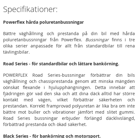
Specifikationer:
Powerflex hårda poluretanbussningar
Bättre väghållning och prestanda på din bil med hårda
poluretanbussningar från Powerflex.
Bussningar
finns i tre
olika serier anpassade för allt från standardbilar till rena
tävlingsbilar.
Road Series - för standardbilar och lättare bankörning.
POWERFLEX Road Series-bussningar förbättrar din bils
väghållning och chassiprestanda genom att minska mängden
oönskat flexande i hjulupphängningen. Detta innebär att
fjädringen gör vad den ska och att dina däck alltid har större
kontakt med vägen, vilket förbättrar säkerheten och
prestandan. Korrekt framprovad polyuretan är lika bra om inte
bättre mot buller och vibrationer jämfört med slitet gummi.
Road Series bussningar erbjuder förlängd däcklivslängd,
förbättrad prestanda och ökad säkerhet.
Black Series - för bankörning och motorsport.