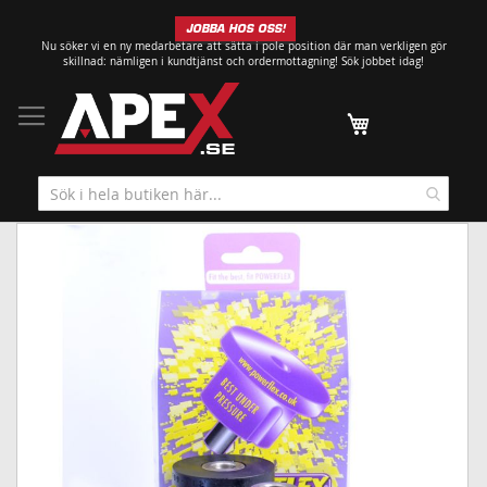
Hoppa
JOBBA HOS OSS!
till
Nu söker vi en ny medarbetare att sätta i pole position där man verkligen gör
innehållet
skillnad: nämligen i kundtjänst och ordermottagning!
Sök jobbet idag!
Min kundvagn
Hoppa
till
slutet
av
bildgalleriet