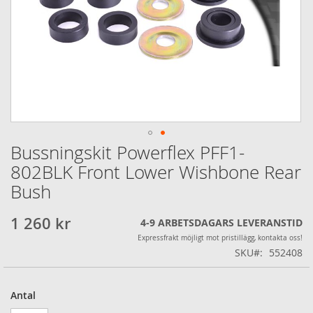
Bussningskit Powerflex PFF1-
Hoppa
till
802BLK Front Lower Wishbone Rear
början
Bush
av
bildgalleriet
1 260 kr
4-9 ARBETSDAGARS LEVERANSTID
Expressfrakt möjligt mot pristillägg, kontakta oss!
SKU
552408
Antal