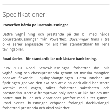
Specifikationer:
Powerflex hårda poluretanbussningar
Bättre väghållning och prestanda på din bil med hårda
poluretanbussningar från Powerflex.
Bussningar
finns i tre
olika serier anpassade för allt från standardbilar till rena
tävlingsbilar.
Road Series - för standardbilar och lättare bankörning.
POWERFLEX Road Series-bussningar förbättrar din bils
väghållning och chassiprestanda genom att minska mängden
oönskat flexande i hjulupphängningen. Detta innebär att
fjädringen gör vad den ska och att dina däck alltid har större
kontakt med vägen, vilket förbättrar säkerheten och
prestandan. Korrekt framprovad polyuretan är lika bra om inte
bättre mot buller och vibrationer jämfört med slitet gummi.
Road Series bussningar erbjuder förlängd däcklivslängd,
förbättrad prestanda och ökad säkerhet.