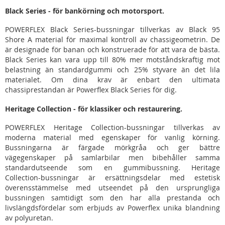
Black Series - för bankörning och motorsport.
POWERFLEX Black Series-bussningar tillverkas av Black 95
Shore A material för maximal kontroll av chassigeometrin. De
är designade för banan och konstruerade för att vara de bästa.
Black Series kan vara upp till 80% mer motståndskraftig mot
belastning än standardgummi och 25% styvare än det lila
materialet. Om dina krav är enbart den ultimata
chassiprestandan är Powerflex Black Series för dig.
Heritage Collection - för klassiker och restaurering.
POWERFLEX Heritage Collection-bussningar tillverkas av
moderna material med egenskaper för vanlig körning.
Bussningarna är färgade mörkgråa och ger bättre
vägegenskaper på samlarbilar men bibehåller samma
standardutseende som en gummibussning. Heritage
Collection-bussningar är ersättningsdelar med estetisk
överensstämmelse med utseendet på den ursprungliga
bussningen samtidigt som den har alla prestanda och
livslängdsfördelar som erbjuds av Powerflex unika blandning
av polyuretan.