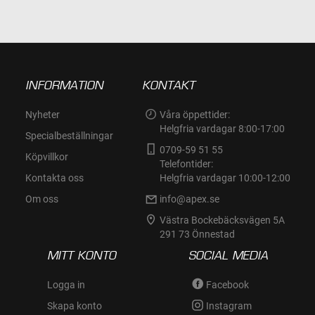
INFORMATION
KONTAKT
Nyheter
Våra öppettider:
Helgfria vardagar 8:00-17:00
Specialbeställningar
0709-59 51 55
Köpvillkor
Telefontider:
Kontakta oss
Helgfria vardagar 10:00-12:00
Om oss
info@apex.se
Västra Bockebäcksvägen 5A
291 73 Önnestad
MITT KONTO
SOCIAL MEDIA
Logga in
Facebook
Skapa konto
Instagram