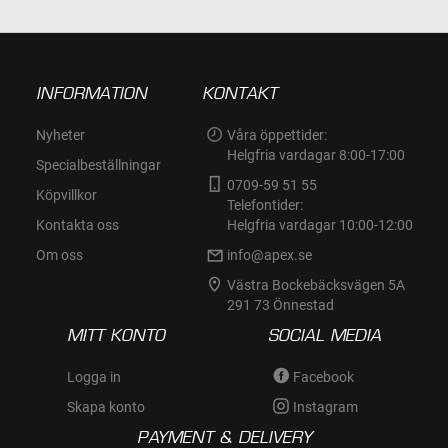
INFORMATION
KONTAKT
Nyheter
Våra öppettider:
Helgfria vardagar 8:00-17:00
Specialbeställningar
0709-59 51 55
Köpvillkor
Telefontider:
Kontakta oss
Helgfria vardagar 10:00-12:00
Om oss
info@apex.se
Västra Bockebäcksvägen 5A
291 73 Önnestad
MITT KONTO
SOCIAL MEDIA
Logga in
Facebook
Skapa konto
Instagram
PAYMENT & DELIVERY