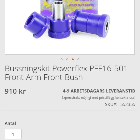
Bussningskit Powerflex PFF16-501
Hoppa
till
Front Arm Front Bush
början
av
910 kr
4-9 ARBETSDAGARS LEVERANSTID
bildgalleriet
Expressfrakt möjligt mot pristillägg, kontakta oss!
SKU
552355
Antal