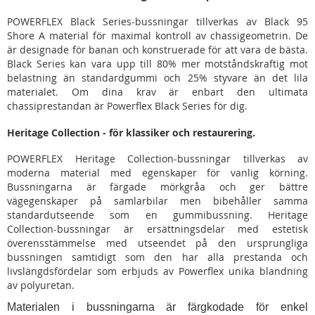
POWERFLEX Black Series-bussningar tillverkas av Black 95
Shore A material för maximal kontroll av chassigeometrin. De
är designade för banan och konstruerade för att vara de bästa.
Black Series kan vara upp till 80% mer motståndskraftig mot
belastning än standardgummi och 25% styvare än det lila
materialet. Om dina krav är enbart den ultimata
chassiprestandan är Powerflex Black Series för dig.
Heritage Collection - för klassiker och restaurering.
POWERFLEX Heritage Collection-bussningar tillverkas av
moderna material med egenskaper för vanlig körning.
Bussningarna är färgade mörkgråa och ger bättre
vägegenskaper på samlarbilar men bibehåller samma
standardutseende som en gummibussning. Heritage
Collection-bussningar är ersättningsdelar med estetisk
överensstämmelse med utseendet på den ursprungliga
bussningen samtidigt som den har alla prestanda och
livslängdsfördelar som erbjuds av Powerflex unika blandning
av polyuretan.
Materialen i bussningarna är färgkodade för enkel