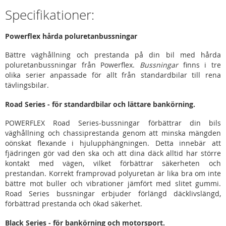
Specifikationer:
Powerflex hårda poluretanbussningar
Bättre väghållning och prestanda på din bil med hårda
poluretanbussningar från Powerflex.
Bussningar
finns i tre
olika serier anpassade för allt från standardbilar till rena
tävlingsbilar.
Road Series - för standardbilar och lättare bankörning.
POWERFLEX Road Series-bussningar förbättrar din bils
väghållning och chassiprestanda genom att minska mängden
oönskat flexande i hjulupphängningen. Detta innebär att
fjädringen gör vad den ska och att dina däck alltid har större
kontakt med vägen, vilket förbättrar säkerheten och
prestandan. Korrekt framprovad polyuretan är lika bra om inte
bättre mot buller och vibrationer jämfört med slitet gummi.
Road Series bussningar erbjuder förlängd däcklivslängd,
förbättrad prestanda och ökad säkerhet.
Black Series - för bankörning och motorsport.