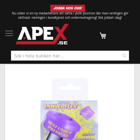
Hoppa
JOBBA HOS OSS!
till
Nu söker vi en ny medarbetare att sätta i pole position där man verkligen gör
innehållet
skillnad: nämligen i kundtjänst och ordermottagning!
Sök jobbet idag!
Min kundvagn
Hoppa
till
slutet
av
bildgalleriet