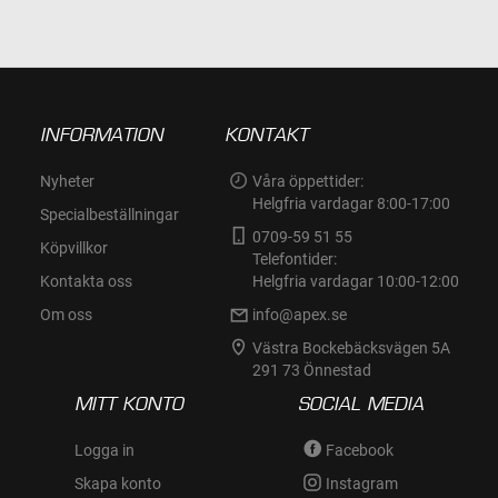
INFORMATION
KONTAKT
Nyheter
Våra öppettider:
Helgfria vardagar 8:00-17:00
Specialbeställningar
0709-59 51 55
Köpvillkor
Telefontider:
Kontakta oss
Helgfria vardagar 10:00-12:00
Om oss
info@apex.se
Västra Bockebäcksvägen 5A
291 73 Önnestad
MITT KONTO
SOCIAL MEDIA
Logga in
Facebook
Skapa konto
Instagram