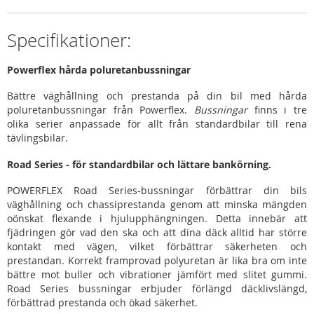
Specifikationer:
Powerflex hårda poluretanbussningar
Bättre väghållning och prestanda på din bil med hårda
poluretanbussningar från Powerflex.
Bussningar
finns i tre
olika serier anpassade för allt från standardbilar till rena
tävlingsbilar.
Road Series - för standardbilar och lättare bankörning.
POWERFLEX Road Series-bussningar förbättrar din bils
väghållning och chassiprestanda genom att minska mängden
oönskat flexande i hjulupphängningen. Detta innebär att
fjädringen gör vad den ska och att dina däck alltid har större
kontakt med vägen, vilket förbättrar säkerheten och
prestandan. Korrekt framprovad polyuretan är lika bra om inte
bättre mot buller och vibrationer jämfört med slitet gummi.
Road Series bussningar erbjuder förlängd däcklivslängd,
förbättrad prestanda och ökad säkerhet.