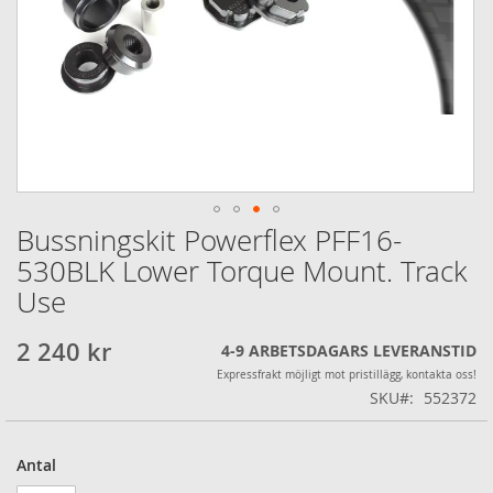
Bussningskit Powerflex PFF16-
Hoppa
till
530BLK Lower Torque Mount. Track
början
Use
av
bildgalleriet
2 240 kr
4-9 ARBETSDAGARS LEVERANSTID
Expressfrakt möjligt mot pristillägg, kontakta oss!
SKU
552372
Antal