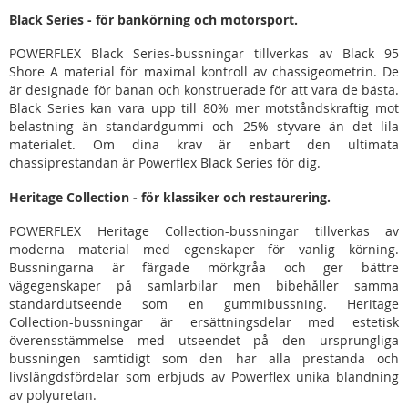
Black Series - för bankörning och motorsport.
POWERFLEX Black Series-bussningar tillverkas av Black 95
Shore A material för maximal kontroll av chassigeometrin. De
är designade för banan och konstruerade för att vara de bästa.
Black Series kan vara upp till 80% mer motståndskraftig mot
belastning än standardgummi och 25% styvare än det lila
materialet. Om dina krav är enbart den ultimata
chassiprestandan är Powerflex Black Series för dig.
Heritage Collection - för klassiker och restaurering.
POWERFLEX Heritage Collection-bussningar tillverkas av
moderna material med egenskaper för vanlig körning.
Bussningarna är färgade mörkgråa och ger bättre
vägegenskaper på samlarbilar men bibehåller samma
standardutseende som en gummibussning. Heritage
Collection-bussningar är ersättningsdelar med estetisk
överensstämmelse med utseendet på den ursprungliga
bussningen samtidigt som den har alla prestanda och
livslängdsfördelar som erbjuds av Powerflex unika blandning
av polyuretan.