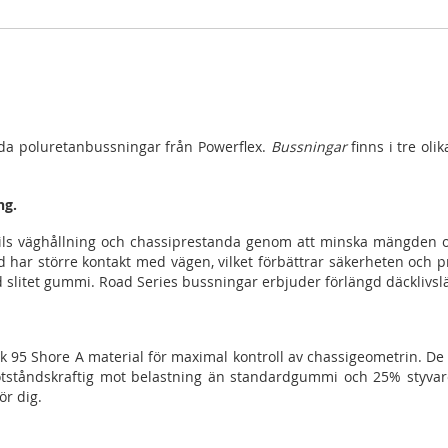
rda poluretanbussningar från Powerflex.
Bussningar
finns i tre oli
ng.
ils väghållning och chassiprestanda genom att minska mängden o
id har större kontakt med vägen, vilket förbättrar säkerheten och
d slitet gummi. Road Series bussningar erbjuder förlängd däcklivsl
k 95 Shore A material för maximal kontroll av chassigeometrin. De
otståndskraftig mot belastning än standardgummi och 25% styvare
ör dig.