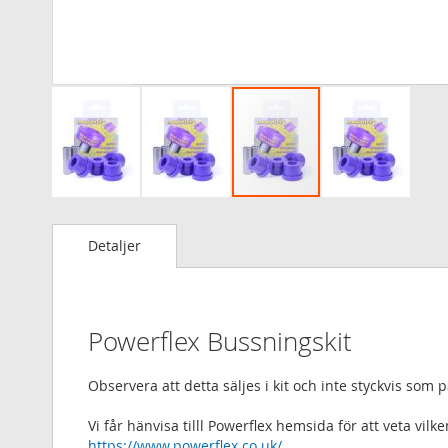
Hoppa
till
Detaljer
början
av
bildgalleriet
Powerflex Bussningskit
Observera att detta säljes i kit och inte styckvis som
Vi får hänvisa tilll Powerflex hemsida för att veta vi
https://www.powerflex.co.uk/