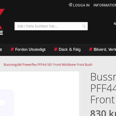
LOGGA IN
INFORMATIO
N
gt
Fordon Utvändigt
Däck & Fälg
Bilvård, Ve
Bussningskit Powerflex PFF44-501 Front Wishbone Front Bush
Bussn
PFF4
Front
830 k