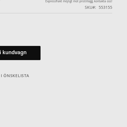
Expressfrakt möjligt mot pristillägg, kontakta oss!
SKU
553155
i kundvagn
 I ÖNSKELISTA