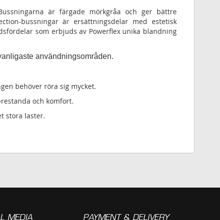
 Bussningarna är färgade mörkgråa och ger bättre
ion-bussningar är ersättningsdelar med estetisk
sfördelar som erbjuds av Powerflex unika blandning
s vanligaste användningsområden.
ngen behöver röra sig mycket.
 prestanda och komfort.
t stora laster.
L MEDIA
PAYMENT & DELIVERY