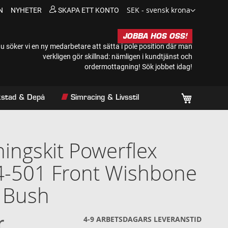
Valuta
SEK - svensk krona
N
NYHETER
SKAPA ETT KONTO
JOBBA HOS OSS!
u söker vi en ny medarbetare att sätta i pole position där man
verkligen gör skillnad: nämligen i kundtjänst och
ordermottagning!
Sök jobbet idag!
Min kundv
rkstad & Depå
Simracing & Livsstil
ingskit Powerflex
4-501 Front Wishbone
 Bush
r
4-9 ARBETSDAGARS LEVERANSTID