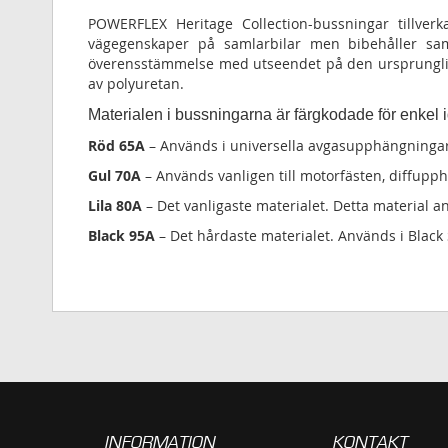
POWERFLEX Heritage Collection-bussningar tillve
vägegenskaper på samlarbilar men bibehåller sa
överensstämmelse med utseendet på den ursprunglig
av polyuretan.
Materialen i bussningarna är färgkodade för enkel
Röd 65A
– Används i universella avgasupphängningar
Gul 70A
– Används vanligen till motorfästen, diffup
Lila 80A
– Det vanligaste materialet. Detta material a
Black 95A
– Det hårdaste materialet. Används i Black S
INFORMATION
KONTAKT