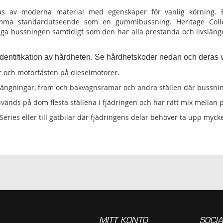
rkas av moderna material med egenskaper för vanlig körning.
mma standardutseende som en gummibussning. Heritage Collect
a bussningen samtidigt som den har alla prestanda och livslängd
 identifikation av hårdheten. Se hårdhetskoder nedan och dera
 och motorfästen på dieselmotorer.
phängningar, fram och bakvagnsramar och andra ställen där bussni
nvänds på dom flesta ställena i fjädringen och har rätt mix mellan
eries eller till gatbilar där fjädringens delar behöver ta upp mycke
MITT KONTO
SOCIA