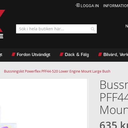
LOGGA IN
INFORMATIO
N
gt
Fordon Utvändigt
Däck & Fälg
Bilvård, Ve
Bussningskit Powerflex PFF44-520 Lower Engine Mount Large Bush
Bussn
PFF4
Moun
635 k