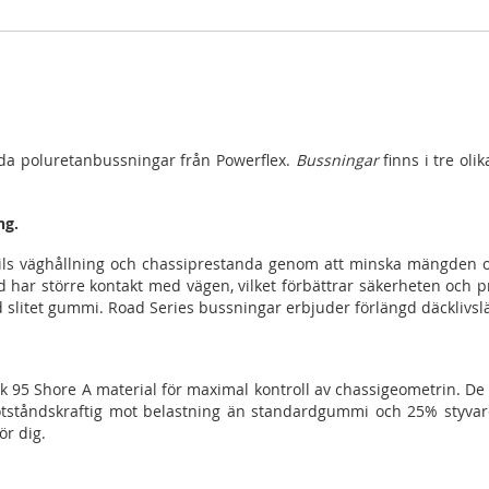
rda poluretanbussningar från Powerflex.
Bussningar
finns i tre oli
ng.
ils väghållning och chassiprestanda genom att minska mängden o
id har större kontakt med vägen, vilket förbättrar säkerheten och
d slitet gummi. Road Series bussningar erbjuder förlängd däcklivsl
k 95 Shore A material för maximal kontroll av chassigeometrin. De
otståndskraftig mot belastning än standardgummi och 25% styvare
ör dig.