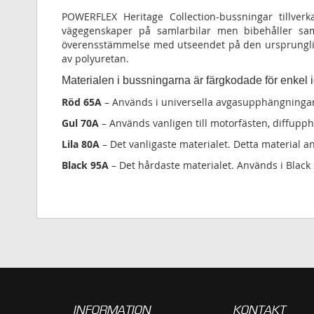
POWERFLEX Heritage Collection-bussningar tillve
vägegenskaper på samlarbilar men bibehåller sa
överensstämmelse med utseendet på den ursprunglig
av polyuretan.
Materialen i bussningarna är färgkodade för enkel
Röd 65A
– Används i universella avgasupphängningar
Gul 70A
– Används vanligen till motorfästen, diffup
Lila 80A
– Det vanligaste materialet. Detta material a
Black 95A
– Det hårdaste materialet. Används i Black S
INFORMATION
KONTAKT