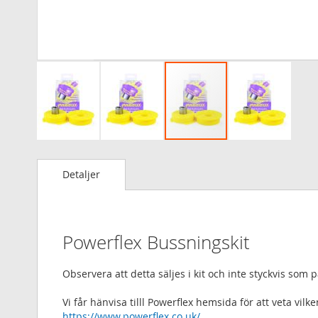
Hoppa
till
Detaljer
början
av
bildgalleriet
Powerflex Bussningskit
Observera att detta säljes i kit och inte styckvis som
Vi får hänvisa tilll Powerflex hemsida för att veta vi
https://www.powerflex.co.uk/