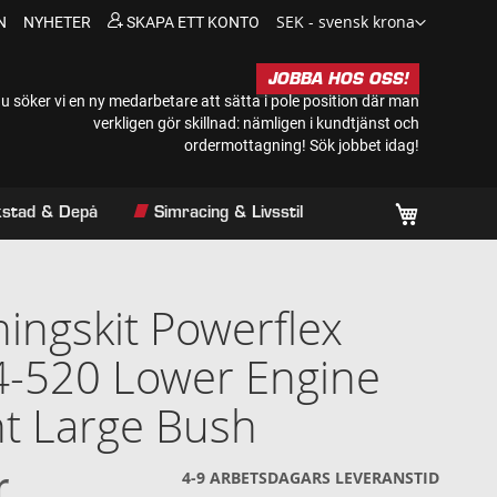
Valuta
SEK - svensk krona
N
NYHETER
SKAPA ETT KONTO
JOBBA HOS OSS!
u söker vi en ny medarbetare att sätta i pole position där man
verkligen gör skillnad: nämligen i kundtjänst och
ordermottagning!
Sök jobbet idag!
Min kundv
rkstad & Depå
Simracing & Livsstil
ingskit Powerflex
4-520 Lower Engine
t Large Bush
r
4-9 ARBETSDAGARS LEVERANSTID