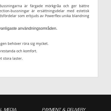
 Bussningarna är färgade mörkgråa och ger bättre
ion-bussningar är ersättningsdelar med estetisk
sfördelar som erbjuds av Powerflex unika blandning
s vanligaste användningsområden.
ngen behöver röra sig mycket.
 prestanda och komfort.
t stora laster.
L MEDIA
PAYMENT & DELIVERY