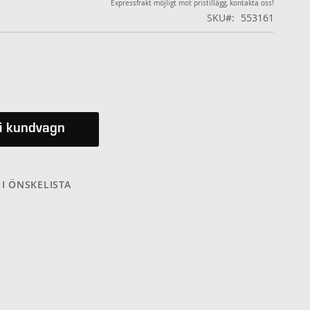
Expressfrakt möjligt mot pristillägg, kontakta oss!
SKU
553161
i kundvagn
 I ÖNSKELISTA