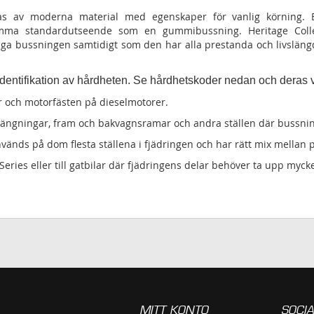
rkas av moderna material med egenskaper för vanlig körning.
mma standardutseende som en gummibussning. Heritage Collect
a bussningen samtidigt som den har alla prestanda och livslängd
 identifikation av hårdheten. Se hårdhetskoder nedan och dera
 och motorfästen på dieselmotorer.
phängningar, fram och bakvagnsramar och andra ställen där bussni
nvänds på dom flesta ställena i fjädringen och har rätt mix mellan
eries eller till gatbilar där fjädringens delar behöver ta upp mycke
MITT KONTO
SOCIA