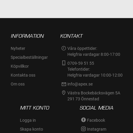
INFORMATION
KONTAKT
Nyheter
Våra öppettider:
Helgfria vardagar 8:00-17:00
Specialbeställningar
0709-59 51 55
Köpvillkor
Telefontider:
Kontakta oss
Helgfria vardagar 10:00-12:00
Om oss
info@apex.se
Västra Bockebäcksvägen 5A
291 73 Önnestad
MITT KONTO
SOCIAL MEDIA
Logga in
Facebook
Skapa konto
Instagram