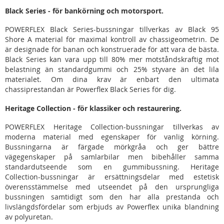
Black Series - för bankörning och motorsport.
POWERFLEX Black Series-bussningar tillverkas av Black 95
Shore A material för maximal kontroll av chassigeometrin. De
är designade för banan och konstruerade för att vara de bästa.
Black Series kan vara upp till 80% mer motståndskraftig mot
belastning än standardgummi och 25% styvare än det lila
materialet. Om dina krav är enbart den ultimata
chassiprestandan är Powerflex Black Series för dig.
Heritage Collection - för klassiker och restaurering.
POWERFLEX Heritage Collection-bussningar tillverkas av
moderna material med egenskaper för vanlig körning.
Bussningarna är färgade mörkgråa och ger bättre
vägegenskaper på samlarbilar men bibehåller samma
standardutseende som en gummibussning. Heritage
Collection-bussningar är ersättningsdelar med estetisk
överensstämmelse med utseendet på den ursprungliga
bussningen samtidigt som den har alla prestanda och
livslängdsfördelar som erbjuds av Powerflex unika blandning
av polyuretan.