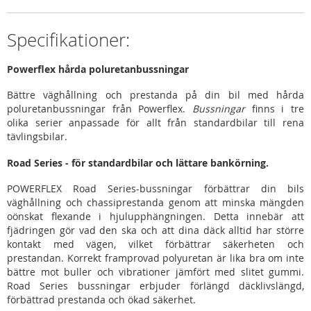
Specifikationer:
Powerflex hårda poluretanbussningar
Bättre väghållning och prestanda på din bil med hårda
poluretanbussningar från Powerflex.
Bussningar
finns i tre
olika serier anpassade för allt från standardbilar till rena
tävlingsbilar.
Road Series - för standardbilar och lättare bankörning.
POWERFLEX Road Series-bussningar förbättrar din bils
väghållning och chassiprestanda genom att minska mängden
oönskat flexande i hjulupphängningen. Detta innebär att
fjädringen gör vad den ska och att dina däck alltid har större
kontakt med vägen, vilket förbättrar säkerheten och
prestandan. Korrekt framprovad polyuretan är lika bra om inte
bättre mot buller och vibrationer jämfört med slitet gummi.
Road Series bussningar erbjuder förlängd däcklivslängd,
förbättrad prestanda och ökad säkerhet.