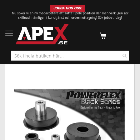
Hoppa
JOBBA HOS OSS!
till
Nu söker vi en ny medarbetare att sätta i pole position där man verkligen gör
innehållet
skillnad: nämligen i kundtjänst och ordermottagning!
Sök jobbet idag!
Min kundvagn
Hoppa
till
slutet
av
bildgalleriet