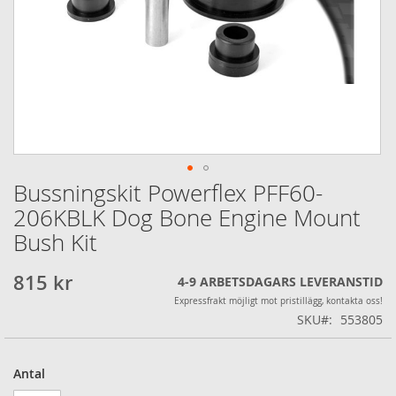
Bussningskit Powerflex PFF60-
Hoppa
till
206KBLK Dog Bone Engine Mount
början
Bush Kit
av
bildgalleriet
815 kr
4-9 ARBETSDAGARS LEVERANSTID
Expressfrakt möjligt mot pristillägg, kontakta oss!
SKU
553805
Antal