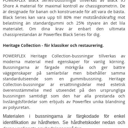
POWERFLEX Black Series-bussningar tillverkas av Black 95
Shore A material för maximal kontroll av chassigeometrin. De
är designade för banan och konstruerade för att vara de bästa.
Black Series kan vara upp till 80% mer motståndskraftig mot
belastning än standardgummi och 25% styvare än det lila
materialet. Om dina krav är enbart den ultimata
chassiprestandan är Powerflex Black Series för dig.
Heritage Collection - för klassiker och restaurering.
POWERFLEX Heritage Collection-bussningar tillverkas av
moderna material med egenskaper för vanlig körning.
Bussningarna är färgade mörkgråa och ger bättre
vägegenskaper på samlarbilar men bibehåller samma
standardutseende som en gummibussning. Heritage
Collection-bussningar är ersättningsdelar med estetisk
överensstämmelse med utseendet på den ursprungliga
bussningen samtidigt som den har alla prestanda och
livslängdsfördelar som erbjuds av Powerflex unika blandning
av polyuretan.
Materialen i bussningarna är färgkodade för enkel
identifikation av hårdheten. Se hårdhetskoder nedan och