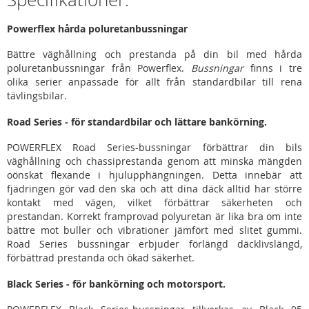
Powerflex hårda poluretanbussningar
Bättre väghållning och prestanda på din bil med hårda
poluretanbussningar från Powerflex.
Bussningar
finns i tre
olika serier anpassade för allt från standardbilar till rena
tävlingsbilar.
Road Series - för standardbilar och lättare bankörning.
POWERFLEX Road Series-bussningar förbättrar din bils
väghållning och chassiprestanda genom att minska mängden
oönskat flexande i hjulupphängningen. Detta innebär att
fjädringen gör vad den ska och att dina däck alltid har större
kontakt med vägen, vilket förbättrar säkerheten och
prestandan. Korrekt framprovad polyuretan är lika bra om inte
bättre mot buller och vibrationer jämfört med slitet gummi.
Road Series bussningar erbjuder förlängd däcklivslängd,
förbättrad prestanda och ökad säkerhet.
Black Series - för bankörning och motorsport.