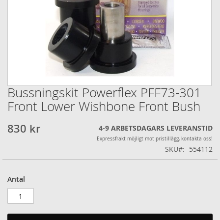
Bussningskit Powerflex PFF73-301
Hoppa
till
Front Lower Wishbone Front Bush
början
av
830 kr
4-9 ARBETSDAGARS LEVERANSTID
bildgalleriet
Expressfrakt möjligt mot pristillägg, kontakta oss!
SKU
554112
Antal