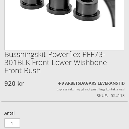
Bussningskit Powerflex PFF73-
Hoppa
till
301BLK Front Lower Wishbone
början
Front Bush
av
bildgalleriet
920 kr
4-9 ARBETSDAGARS LEVERANSTID
Expressfrakt möjligt mot pristillägg, kontakta oss!
SKU
554113
Antal