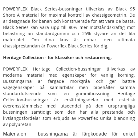
POWERFLEX Black Series-bussningar tillverkas av Black 95
Shore A material för maximal kontroll av chassigeometrin. De
är designade för banan och konstruerade för att vara de bästa.
Black Series kan vara upp till 80% mer motståndskraftig mot
belastning än standardgummi och 25% styvare än det lila
materialet. Om dina krav är enbart den ultimata
chassiprestandan är Powerflex Black Series för dig.
Heritage Collection - för klassiker och restaurering.
POWERFLEX Heritage Collection-bussningar tillverkas av
moderna material med egenskaper för vanlig körning.
Bussningarna är färgade mörkgråa och ger bättre
vägegenskaper på samlarbilar men bibehåller samma
standardutseende som en gummibussning. Heritage
Collection-bussningar är ersättningsdelar med estetisk
överensstämmelse med utseendet på den ursprungliga
bussningen samtidigt som den har alla prestanda och
livslängdsfördelar som erbjuds av Powerflex unika blandning
av polyuretan.
Materialen i bussningarna är färgkodade för enkel