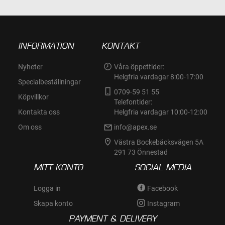
INFORMATION
KONTAKT
Nyheter
Våra öppettider:
Helgfria vardagar 8:00-17:00
Specialbeställningar
0709-59 51 55
Köpvillkor
Telefontider:
Kontakta oss
Helgfria vardagar 10:00-12:00
Om oss
info@apex.se
Västra Bockebäcksvägen 5A
291 73 Önnestad
MITT KONTO
SOCIAL MEDIA
Logga in
Facebook
Skapa konto
Instagram
PAYMENT & DELIVERY