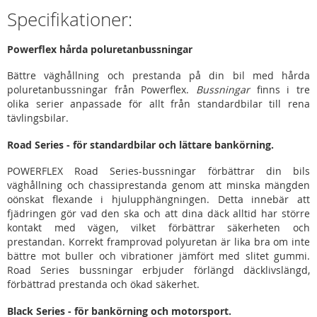
Specifikationer:
Powerflex hårda poluretanbussningar
Bättre väghållning och prestanda på din bil med hårda
poluretanbussningar från Powerflex.
Bussningar
finns i tre
olika serier anpassade för allt från standardbilar till rena
tävlingsbilar.
Road Series - för standardbilar och lättare bankörning.
POWERFLEX Road Series-bussningar förbättrar din bils
väghållning och chassiprestanda genom att minska mängden
oönskat flexande i hjulupphängningen. Detta innebär att
fjädringen gör vad den ska och att dina däck alltid har större
kontakt med vägen, vilket förbättrar säkerheten och
prestandan. Korrekt framprovad polyuretan är lika bra om inte
bättre mot buller och vibrationer jämfört med slitet gummi.
Road Series bussningar erbjuder förlängd däcklivslängd,
förbättrad prestanda och ökad säkerhet.
Black Series - för bankörning och motorsport.