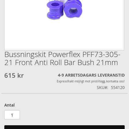
Bussningskit Powerflex PFF73-305-
Hoppa
till
21 Front Anti Roll Bar Bush 21mm
början
av
615 kr
4-9 ARBETSDAGARS LEVERANSTID
bildgalleriet
Expressfrakt möjligt mot pristillägg, kontakta oss!
SKU
554120
Antal