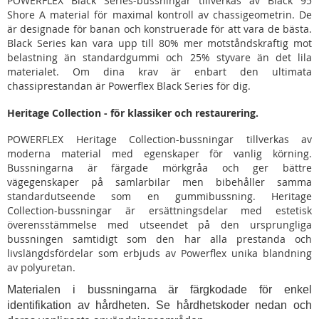
POWERFLEX Black Series-bussningar tillverkas av Black 95
Shore A material för maximal kontroll av chassigeometrin. De
är designade för banan och konstruerade för att vara de bästa.
Black Series kan vara upp till 80% mer motståndskraftig mot
belastning än standardgummi och 25% styvare än det lila
materialet. Om dina krav är enbart den ultimata
chassiprestandan är Powerflex Black Series för dig.
Heritage Collection - för klassiker och restaurering.
POWERFLEX Heritage Collection-bussningar tillverkas av
moderna material med egenskaper för vanlig körning.
Bussningarna är färgade mörkgråa och ger bättre
vägegenskaper på samlarbilar men bibehåller samma
standardutseende som en gummibussning. Heritage
Collection-bussningar är ersättningsdelar med estetisk
överensstämmelse med utseendet på den ursprungliga
bussningen samtidigt som den har alla prestanda och
livslängdsfördelar som erbjuds av Powerflex unika blandning
av polyuretan.
Materialen i bussningarna är färgkodade för enkel
identifikation av hårdheten. Se hårdhetskoder nedan och