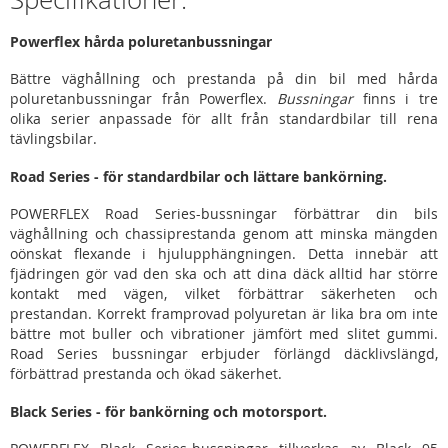
Powerflex hårda poluretanbussningar
Bättre väghållning och prestanda på din bil med hårda
poluretanbussningar från Powerflex.
Bussningar
finns i tre
olika serier anpassade för allt från standardbilar till rena
tävlingsbilar.
Road Series - för standardbilar och lättare bankörning.
POWERFLEX Road Series-bussningar förbättrar din bils
väghållning och chassiprestanda genom att minska mängden
oönskat flexande i hjulupphängningen. Detta innebär att
fjädringen gör vad den ska och att dina däck alltid har större
kontakt med vägen, vilket förbättrar säkerheten och
prestandan. Korrekt framprovad polyuretan är lika bra om inte
bättre mot buller och vibrationer jämfört med slitet gummi.
Road Series bussningar erbjuder förlängd däcklivslängd,
förbättrad prestanda och ökad säkerhet.
Black Series - för bankörning och motorsport.