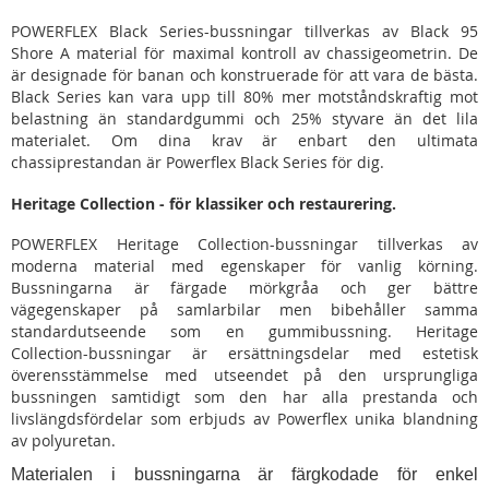
POWERFLEX Black Series-bussningar tillverkas av Black 95
Shore A material för maximal kontroll av chassigeometrin. De
är designade för banan och konstruerade för att vara de bästa.
Black Series kan vara upp till 80% mer motståndskraftig mot
belastning än standardgummi och 25% styvare än det lila
materialet. Om dina krav är enbart den ultimata
chassiprestandan är Powerflex Black Series för dig.
Heritage Collection - för klassiker och restaurering.
POWERFLEX Heritage Collection-bussningar tillverkas av
moderna material med egenskaper för vanlig körning.
Bussningarna är färgade mörkgråa och ger bättre
vägegenskaper på samlarbilar men bibehåller samma
standardutseende som en gummibussning. Heritage
Collection-bussningar är ersättningsdelar med estetisk
överensstämmelse med utseendet på den ursprungliga
bussningen samtidigt som den har alla prestanda och
livslängdsfördelar som erbjuds av Powerflex unika blandning
av polyuretan.
Materialen i bussningarna är färgkodade för enkel