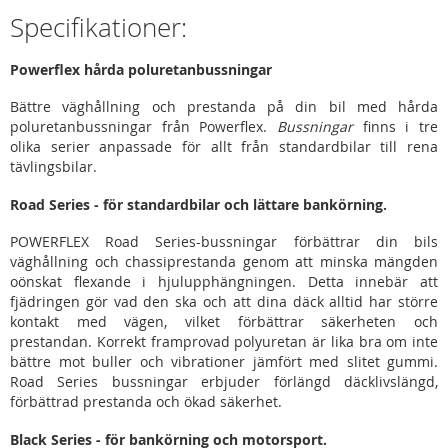
Specifikationer:
Powerflex hårda poluretanbussningar
Bättre väghållning och prestanda på din bil med hårda
poluretanbussningar från Powerflex.
Bussningar
finns i tre
olika serier anpassade för allt från standardbilar till rena
tävlingsbilar.
Road Series - för standardbilar och lättare bankörning.
POWERFLEX Road Series-bussningar förbättrar din bils
väghållning och chassiprestanda genom att minska mängden
oönskat flexande i hjulupphängningen. Detta innebär att
fjädringen gör vad den ska och att dina däck alltid har större
kontakt med vägen, vilket förbättrar säkerheten och
prestandan. Korrekt framprovad polyuretan är lika bra om inte
bättre mot buller och vibrationer jämfört med slitet gummi.
Road Series bussningar erbjuder förlängd däcklivslängd,
förbättrad prestanda och ökad säkerhet.
Black Series - för bankörning och motorsport.