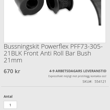
Bussningskit Powerflex PFF73-305-
Hoppa
till
21BLK Front Anti Roll Bar Bush
början
21mm
av
bildgalleriet
670 kr
4-9 ARBETSDAGARS LEVERANSTID
Expressfrakt möjligt mot pristillägg, kontakta oss!
SKU
554121
Antal