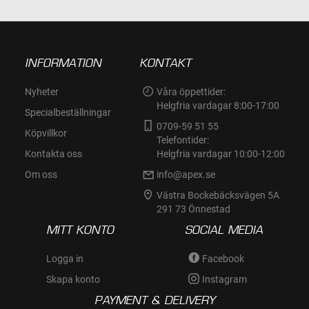
INFORMATION
KONTAKT
Nyheter
Våra öppettider:
Helgfria vardagar 8:00-17:00
Specialbeställningar
0709-59 51 55
Köpvillkor
Telefontider:
Kontakta oss
Helgfria vardagar 10:00-12:00
Om oss
info@apex.se
Västra Bockebäcksvägen 5A
291 73 Önnestad
MITT KONTO
SOCIAL MEDIA
Logga in
Facebook
Skapa konto
Instagram
PAYMENT & DELIVERY