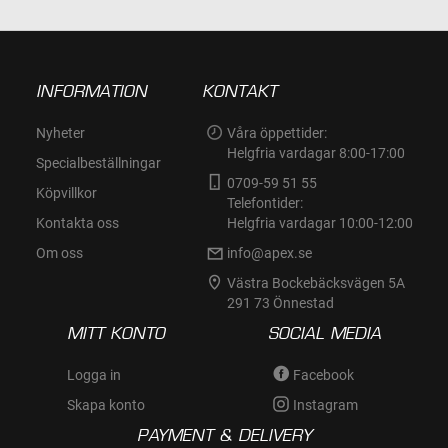
INFORMATION
KONTAKT
Nyheter
Våra öppettider:
Helgfria vardagar 8:00-17:00
Specialbeställningar
0709-59 51 55
Köpvillkor
Telefontider:
Kontakta oss
Helgfria vardagar 10:00-12:00
Om oss
info@apex.se
Västra Bockebäcksvägen 5A
291 73 Önnestad
MITT KONTO
SOCIAL MEDIA
Logga in
Facebook
Skapa konto
Instagram
PAYMENT & DELIVERY