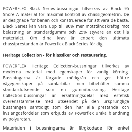
POWERFLEX Black Series-bussningar tillverkas av Black 95
Shore A material för maximal kontroll av chassigeometrin. De
är designade för banan och konstruerade för att vara de bästa.
Black Series kan vara upp till 80% mer motståndskraftig mot
belastning än standardgummi och 25% styvare än det lila
materialet. Om dina krav är enbart den ultimata
chassiprestandan är Powerflex Black Series för dig.
Heritage Collection - för klassiker och restaurering.
POWERFLEX Heritage Collection-bussningar tillverkas av
moderna material med egenskaper för vanlig körning.
Bussningarna är färgade mörkgråa och ger bättre
vägegenskaper på samlarbilar men bibehåller samma
standardutseende som en gummibussning. Heritage
Collection-bussningar är ersättningsdelar med estetisk
överensstämmelse med utseendet på den ursprungliga
bussningen samtidigt som den har alla prestanda och
livslängdsfördelar som erbjuds av Powerflex unika blandning
av polyuretan.
Materialen i bussningarna är färgkodade för enkel