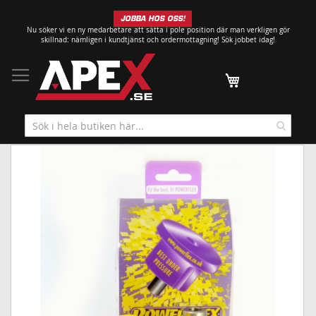
Hoppa
JOBBA HOS OSS!
till
Nu söker vi en ny medarbetare att sätta i pole position där man verkligen gör
innehållet
skillnad: nämligen i kundtjänst och ordermottagning!
Sök jobbet idag!
Min kundvagn
Hoppa
till
slutet
av
bildgalleriet