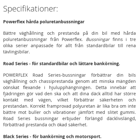
Specifikationer:
Powerflex hårda poluretanbussningar
Bättre väghållning och prestanda på din bil med hårda
poluretanbussningar från Powerflex.
Bussningar
finns i tre
olika serier anpassade för allt från standardbilar till rena
tävlingsbilar.
Road Series - för standardbilar och lättare bankörning.
POWERFLEX Road Series-bussningar förbättrar din bils
väghållning och chassiprestanda genom att minska mängden
oönskat flexande i hjulupphängningen. Detta innebär att
fjädringen gör vad den ska och att dina däck alltid har större
kontakt med vägen, vilket förbättrar säkerheten och
prestandan. Korrekt framprovad polyuretan är lika bra om inte
bättre mot buller och vibrationer jämfört med slitet gummi.
Road Series bussningar erbjuder förlängd däcklivslängd,
förbättrad prestanda och ökad säkerhet.
Black Series - för bankörning och motorsport.