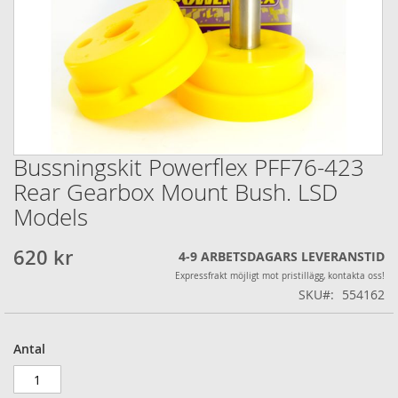
Bussningskit Powerflex PFF76-423
Hoppa
till
Rear Gearbox Mount Bush. LSD
början
Models
av
bildgalleriet
620 kr
4-9 ARBETSDAGARS LEVERANSTID
Expressfrakt möjligt mot pristillägg, kontakta oss!
SKU
554162
Antal